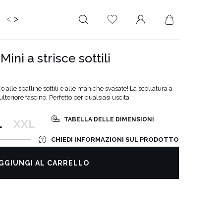
<
>
IDS
CERIMONIA
PLUS SIZE
SALE
ini a strisce sottili
LUNGHEZZA
RITAGLIATO DA
MINI
NESSUNA
co alle spalline sottili e alle maniche svasate! La scollatura a
SCOLLATURA
teriore fascino. Perfetto per qualsiasi uscita.
MIDI
SULLA SCHIENA
MAXI
TABELLA DELLE DIMENSIONI
L
XXL
QUADRATO
SCOLLO A
CHIEDI INFORMAZIONI SUL PRODOTTO
PORTAFOGLIO
SCOLLO A V
GGIUNGI AL CARRELLO
ASIMMETRICO
CARMEN