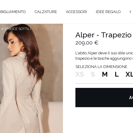
BIGLIAMENTO
CALZATURE
ACCESSORI
IDEE REGALO
K
 A STRISCE SOTTILI
Alper - Trapezio M
209,00 €
A
L'abito Alper deve il suo stile uni
trapezio e le tasche aggiungono ul
ANTE
SELEZIONA LA DIMENSIONE
XS
S
M
L
X
Y
EVALE
AL
A
TAIL
O
ENTI
ATO