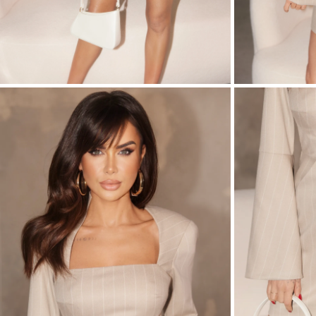
ASIM
VEDI TUTTO
VEDI TUTTO
BOH
JEAN
ABITI
CON 
STAGIONE / TESSUTO
MANIC
ESTATE
CON 
LUN
PRIMAVERA
CON 
AUTUNNO
SULL
INVERNO
SENZ