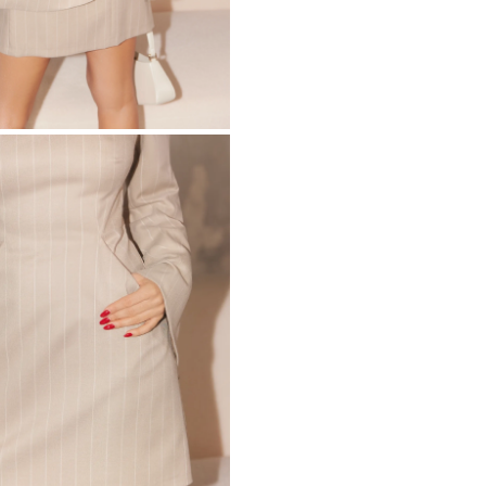
METRICO
O
S
 IN MAGLIA
PAILLETTES
HE / SPALLINE
CATEGORIE POPOLARI
ALTRO
MANICHE
PER IL MATRIMONIO
SCOPRI LE NOVITÀ
GHE
NOVITÀ
MANICHE CORTE
E SPALLINE
A SPALLINE