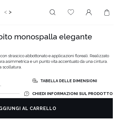
<
>
IDS
CERIMONIA
PLUS SIZE
SALE
abito monospalla elegante
LUNGHEZZA
RITAGLIATO DA
MINI
NESSUNA SCOLLATURA
on strascico abbottonato e applicazioni floreali. Realizzato
tura asimmetrica e un punto vita accentuato da una cintura.
MIDI
SULLA SCHIENA
a scollatura.
MAXI
QUADRATO
SCOLLO A
TABELLA DELLE DIMENSIONI
L
PORTAFOGLIO
CHIEDI INFORMAZIONI SUL PRODOTTO
SCOLLO A V
ASIMMETRICO
GGIUNGI AL CARRELLO
CARMEN