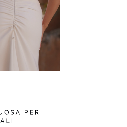
COLORE
BIANCO
UOSA PER
LUNGHEZZA
MAXI
ALI
TESSUTO 1
POLIESTERE 95%
, SPANDEX