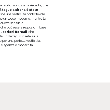
TESSUTO 2
POLIESTERE 95%
, SPANDEX
maxi abito monospalla Arcadia, che
FODERA
SÌ
l taglio a sirena è stato
GRAVIDANZA
NON
isce una vestibilità confortevole.
e un tocco moderno, mentre la
SCOLLATURA
ASIMMETRICO
houette sensuale.
REGGISENO CONSIGLIATO
BREAST TA
, che può essere regolato in base
PUÒ VARIARE LEGGERMENT
icazioni floreali
, che
TONALITÀ
IMPOSTAZIONI DELLO SCH
 un dettaglio in rete sulla
p per una perfetta vestibilità.
CUSTOM_LABEL_0
MOMENTS OF DEST
ce eleganza e modernità.
LE MISURE DELLA MODELLA
ALTEZ
SONO:
FIANCH
LA MODELLA INDOSSA LA TAGLIA
XS
PRODUTTORE UFFICIALE
LOU SP. Z O.
PAESE DI PRODUZIONE
POLONIA