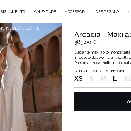
BIGLIAMENTO
CALZATURE
ACCESSORI
IDEE REGALO
K
O MONOSPALLA ELEGANTE
Arcadia - Maxi 
389,00 €
Elegante maxi abito monospalla c
in tessuto doppio, ha una scolla
Presenta un pannello in rete sull
SELEZIONA LA DIMENSIONE
XS
S
M
L
X
A