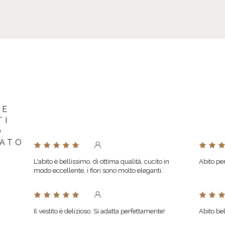
RE
TI
O
TATO
L'abito è bellissimo, di ottima qualità, cucito in
Abito per
modo eccellente, i fiori sono molto eleganti.
Il vestito è delizioso. Si adatta perfettamente!
Abito be