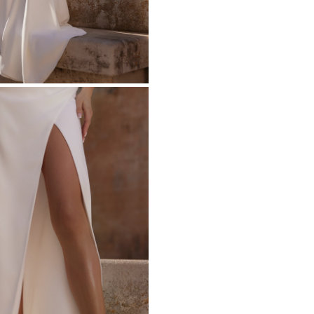
CO
GLIA
TTES
ALLINE
CATEGORIE POPOLARI
ALTRO
HE LUNGHE
PER IL MATRIMONIO
SCOPRI LE NOVITÀ
HE CORTE
NOVITÀ
LINE
LINE