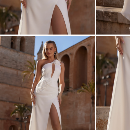
ASIMMETRI
VEDI TUTTO
VEDI TUTTO
BOHO
JEANS
ABITI IN MA
CON PAILLE
STAGIONE / TESSUTO
MANICHE / SP
ESTATE
CON MANIC
PRIMAVERA
CON MANIC
AUTUNNO
SULLE SPAL
INVERNO
SENZA SPAL