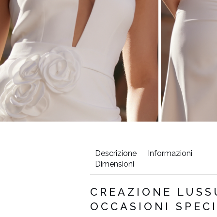
Descrizione
Informazioni
Dimensioni
Circonferenza
Lunghezza
CREAZIONE LUSS
fianchi (cm)
dell'abito
OCCASIONI SPECI
(cm)
90-94
154