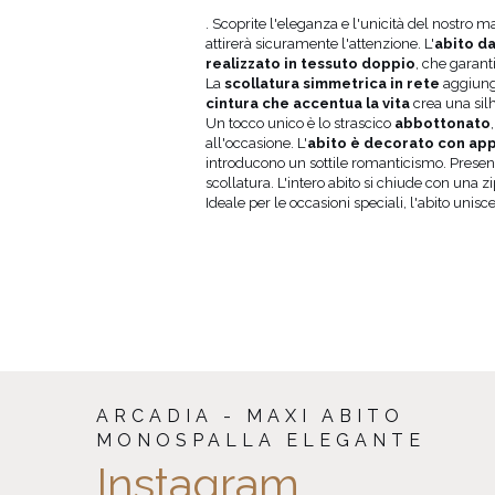
94-98
154
. Scoprite l'eleganza e l'unicità del nostro 
98-102
154
attirerà sicuramente l'attenzione. L'
abito da
102-106
154
realizzato in tessuto doppio
, che garant
106-110
154
La
scollatura simmetrica in rete
aggiung
cintura che accentua la vita
crea una sil
Un tocco unico è lo strascico
abbottonato
all'occasione. L'
abito è decorato con appl
introducono un sottile romanticismo. Presenta
scollatura. L'intero abito si chiude con una zi
Ideale per le occasioni speciali, l'abito unis
ARCADIA - MAXI ABITO
MONOSPALLA ELEGANTE
Instagram