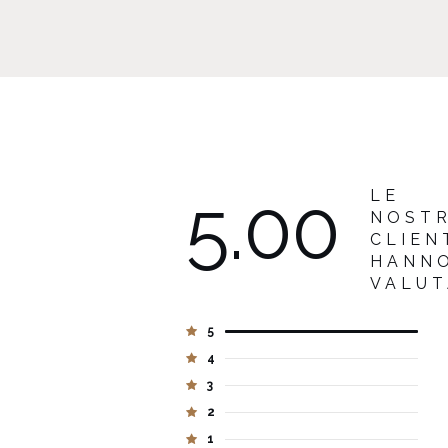
5.00
LE
NOST
CLIEN
HANN
VALU
5
4
3
2
1