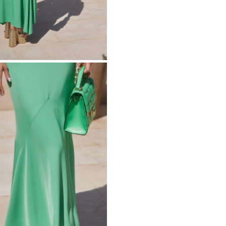
METRICO
O
S
 IN MAGLIA
PAILLETTES
HE / SPALLINE
CATEGORIE POPOLARI
ALTRO
MANICHE
PER IL MATRIMONIO
SCOPRI LE NOVITÀ
GHE
NOVITÀ
MANICHE CORTE
E SPALLINE
A SPALLINE