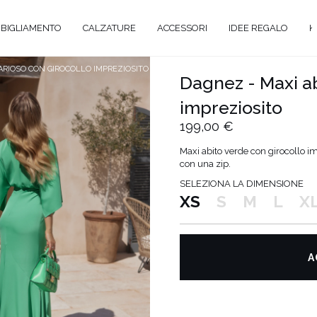
BIGLIAMENTO
CALZATURE
ACCESSORI
IDEE REGALO
K
 ARIOSO CON GIROCOLLO IMPREZIOSITO
Dagnez - Maxi ab
impreziosito
A
199,00 €
GANTE
Maxi abito verde con girocollo i
con una zip.
Y
SELEZIONA LA DIMENSIONE
XS
S
M
L
X
EVALE
UAL
TAIL
A
O
ENTI
ATO