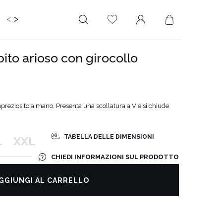
<
>
IDS
CERIMONIA
PLUS SIZE
SALE
ito arioso con girocollo
LUNGHEZZA
RITAGLIATO DA
MINI
NESSUNA
SCOLLATURA
MIDI
mpreziosito a mano. Presenta una scollatura a V e si chiude
SULLA SCHIENA
MAXI
QUADRATO
TABELLA DELLE DIMENSIONI
SCOLLO A
L
XXL
PORTAFOGLIO
CHIEDI INFORMAZIONI SUL PRODOTTO
SCOLLO A V
ASIMMETRICO
GGIUNGI AL CARRELLO
CARMEN