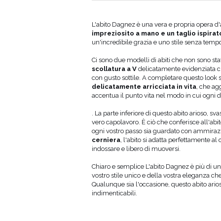
Circonferenza
Lunghezza
fianchi (cm)
davanti (cm)
L'abito Dagnez è una vera e propria opera d
impreziosito a mano e un taglio ispirat
4
133
47
un'incredibile grazia e uno stile senza tempo 
8
133
48
02
133
49
Ci sono due modelli di abiti che non sono st
106
133
50
scollatura a V
delicatamente evidenziata c
10
133
51
con gusto sottile. A completare questo look so
14
133
52
delicatamente arricciata in vita
, che ag
accentua il punto vita nel modo in cui ogni 
. La parte inferiore di questo abito arioso, sva
vero capolavoro. È ciò che conferisce all'abito
ogni vostro passo sia guardato con ammiraz
cerniera
, l'abito si adatta perfettamente 
indossare e libero di muoversi.
Chiaro e semplice L'abito Dagnez è più di u
vostro stile unico e della vostra eleganza ch
Qualunque sia l'occasione, questo abito arioso
indimenticabili.