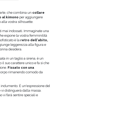
COLORE
VERDE
'arte, che combina un
collare
LUNGHEZZA
MAXI
o al kimono
per aggiungere
TESSUTO 1
POLIESTERE 97%
, ELASTAN
alla vostra silhouette.
FODERA
NO
ati mai indossati. Immaginate una
GRAVIDANZA
NON
he espone la vostra femminilità
SCOLLATURA
A FORMA DI V
fisticato è la
retro dell'abito,
REGGISENO CONSIGLIATO
PLUNGE
giunge leggerezza alla figura e
LE MISURE DELLA MODELLA
ALTEZ
donna desidera.
SONO:
FIANCH
sata in un taglio a sirena, è un
LA MODELLA INDOSSA LA TAGLIA
XS
 il suo carattere unico e fa sì che
PUÒ VARIARE LEGGERMENT
TONALITÀ
ione.
Fissato con una
IMPOSTAZIONI DELLO SCH
al corpo rimanendo comodo da
PRODUTTORE UFFICIALE
LOU SP. Z O.
PAESE DI PRODUZIONE
POLONIA
n indumento. È un'espressione del
e vi distinguerà dalla massa.
 vi farà sentire speciali e