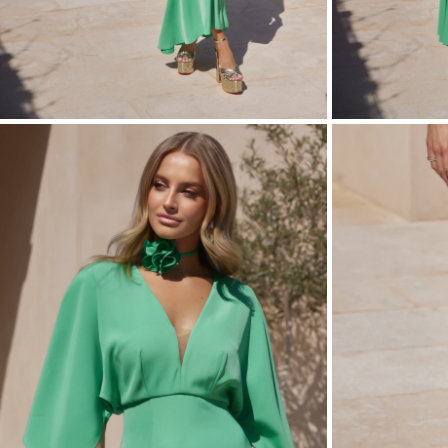
ASIM
VEDI TUTTO
VEDI TUTTO
BOH
JEAN
ABITI
CON 
STAGIONE / TESSUTO
MANIC
ESTATE
CON 
LUN
PRIMAVERA
CON 
AUTUNNO
SULL
INVERNO
SENZ