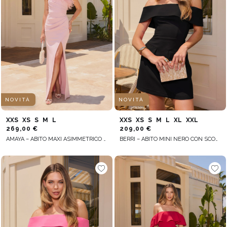
NOVITÀ
NOVITÀ
XXS
XS
S
M
L
XXS
XS
S
M
L
XL
XXL
269,00 €
209,00 €
AMAYA – ABITO MAXI ASIMMETRICO NELLA TONALITÀ ROSA CIPRIA
BERRI – ABITO MINI NERO CON SCOLLO ALLA SPAGNOLA