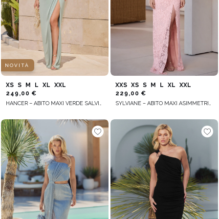
NOVITÀ
XS
S
M
L
XL
XXL
XXS
XS
S
M
L
XL
XXL
249,00 €
229,00 €
HANCER – ABITO MAXI VERDE SALVIA CON DETTAGLIO INTRECCIATO DECORATIVO
SYLVIANE – ABITO MAXI ASIMMETRICO IN TONALITÀ SALMONE