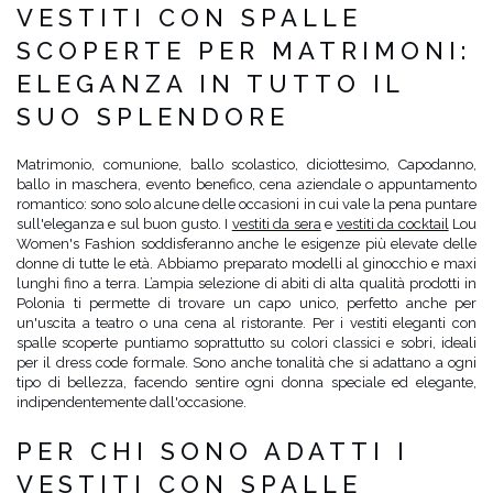
VESTITI CON SPALLE
SCOPERTE PER MATRIMONI:
ELEGANZA IN TUTTO IL
SUO SPLENDORE
Matrimonio, comunione, ballo scolastico, diciottesimo, Capodanno,
ballo in maschera, evento benefico, cena aziendale o appuntamento
romantico: sono solo alcune delle occasioni in cui vale la pena puntare
sull'eleganza e sul buon gusto. I
vestiti da sera
e
vestiti da cocktail
Lou
Women's Fashion soddisferanno anche le esigenze più elevate delle
donne di tutte le età. Abbiamo preparato modelli al ginocchio e maxi
lunghi fino a terra. L’ampia selezione di abiti di alta qualità prodotti in
Polonia ti permette di trovare un capo unico, perfetto anche per
un'uscita a teatro o una cena al ristorante. Per i vestiti eleganti con
spalle scoperte puntiamo soprattutto su colori classici e sobri, ideali
per il dress code formale. Sono anche tonalità che si adattano a ogni
tipo di bellezza, facendo sentire ogni donna speciale ed elegante,
indipendentemente dall'occasione.
PER CHI SONO ADATTI I
VESTITI CON SPALLE