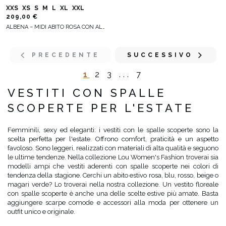
XXS
XS
S
M
L
XL
XXL
209,00 €
ALBENA – MIDI ABITO ROSA CON ALLACCIATURA AL COLLO
PRECEDENTE
SUCCESSIVO
1
2
3
...
7
VESTITI CON SPALLE
SCOPERTE PER L'ESTATE
Femminili, sexy ed eleganti: i vestiti con le spalle scoperte sono la
scelta perfetta per l'estate. Offrono comfort, praticità e un aspetto
favoloso. Sono leggeri, realizzati con materiali di alta qualità e seguono
le ultime tendenze. Nella collezione Lou Women's Fashion troverai sia
modelli ampi che vestiti aderenti con spalle scoperte nei colori di
tendenza della stagione. Cerchi un abito estivo rosa, blu, rosso, beige o
magari verde? Lo troverai nella nostra collezione. Un vestito floreale
con spalle scoperte è anche una delle scelte estive più amate. Basta
aggiungere scarpe comode e accessori alla moda per ottenere un
outfit unico e originale.