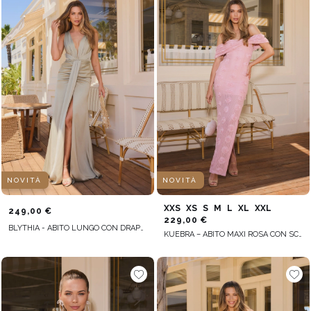
NOVITÀ
NOVITÀ
XXS
XS
S
M
L
XL
XXL
249,00 €
229,00 €
BLYTHIA - ABITO LUNGO CON DRAPPEGGI IN TONALITÀ VERDE PISELLO
KUEBRA – ABITO MAXI ROSA CON SCOLLO ALLA SPAGNOLA