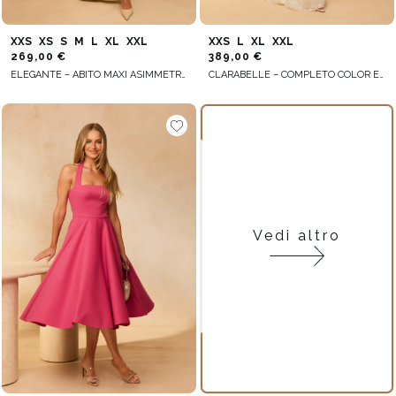
XXS
XS
S
M
L
XL
XXL
XXS
L
XL
XXL
269,00 €
389,00 €
ELEGANTE – ABITO MAXI ASIMMETRICO COLOR ECRU CON SPILLA IN PIUME
CLARABELLE – COMPLETO COLOR ECRU: CORSETTO + GONNA
Vedi altro