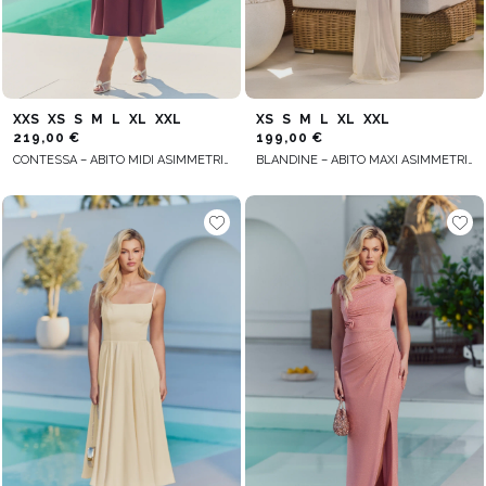
XXS
XS
S
M
L
XL
XXL
XS
S
M
L
XL
XXL
219,00 €
199,00 €
CONTESSA – ABITO MIDI ASIMMETRICO BORDEAUX SCURO
BLANDINE – ABITO MAXI ASIMMETRICO GIALLO