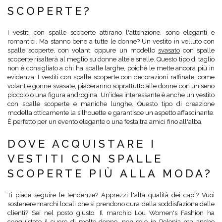
SCOPERTE?
I vestiti con spalle scoperte attirano l'attenzione, sono eleganti e
romantici. Ma stanno bene a tutte le donne? Un vestito in velluto con
spalle scoperte, con volant, oppure un modello
svasato
con spalle
scoperte risalterà al meglio su donne alte e snelle. Questo tipo di taglio
non è consigliato a chi ha spalle larghe, poiché le mette ancora più in
evidenza. I vestiti con spalle scoperte con decorazioni raffinate, come
volant e gonne svasate, piaceranno soprattutto alle donne con un seno
piccolo o una figura androgina. Un’idea interessante è anche un vestito
con spalle scoperte e maniche lunghe. Questo tipo di creazione
modella otticamente la silhouette e garantisce un aspetto affascinante.
È perfetto per un evento elegante o una festa tra amici fino all'alba.
DOVE ACQUISTARE I
VESTITI CON SPALLE
SCOPERTE PIÙ ALLA MODA?
Ti piace seguire le tendenze? Apprezzi l'alta qualità dei capi? Vuoi
sostenere marchi locali che si prendono cura della soddisfazione delle
clienti? Sei nel posto giusto. Il marchio Lou Women's Fashion ha
conquistato il cuore di molte donne, non solo in Polonia ma anche