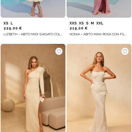
XS
L
XXS
XS
S
M
XXL
229,00 €
219,00 €
LIZBETH – ABITO MIDI SVASATO COLOR CREMA
HONIA – ABITO MAXI ROSA CON FILO DORATO E FIORI