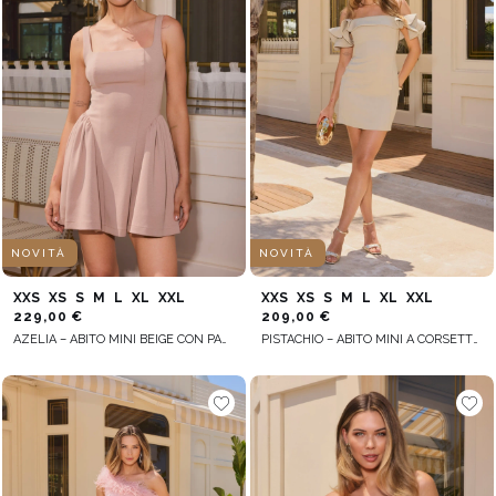
NOVITÀ
NOVITÀ
XXS
XS
S
M
L
XL
XXL
XXS
XS
S
M
L
XL
XXL
229,00 €
209,00 €
AZELIA – ABITO MINI BEIGE CON PANTALONCINI INTEGRATI
PISTACHIO – ABITO MINI A CORSETTO COLOR PISTACCHIO