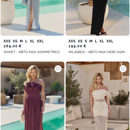
XXS
XS
M
L
XL
XXL
XXS
XS
S
M
L
XL
XXL
269,00 €
199,00 €
SHINET - ABITO MAXI ASIMMETRICO CON PIUME
MILAGROS – ABITO MAXI NERO ASIMMETRICO