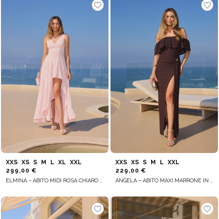
XXS
XS
S
M
L
XL
XXL
XXS
XS
S
M
L
XXL
299,00 €
229,00 €
ELMINA – ABITO MIDI ROSA CHIARO CON ORLO ASIMMETRICO
ANGELA – ABITO MAXI MARRONE IN STILE SPAGNOLO