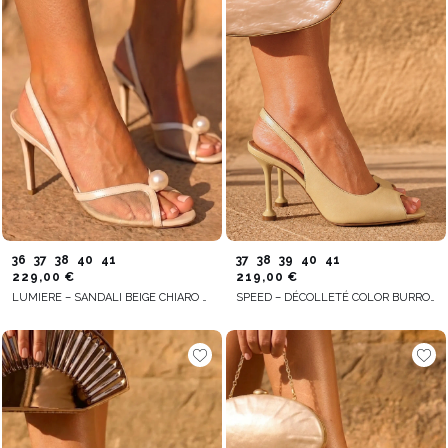
36
37
38
40
41
37
38
39
40
41
229,00 €
219,00 €
LUMIERE – SANDALI BEIGE CHIARO CON PERLA DECORATIVA
SPEED – DÉCOLLETÉ COLOR BURRO CON TACCO SOTTILE E STRUTTURA STABILE