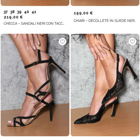
37
38
39
40
41
199,00 €
219,00 €
CHIARI – DÉCOLLETÉ IN SUEDE NERO CON INSERTO IN PIZZO
CHECCA – SANDALI NERI CON TACCO SOTTILE