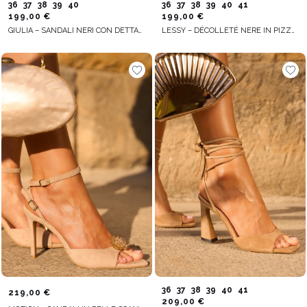
36
37
38
39
40
36
37
38
39
40
41
199,00 €
199,00 €
GIULIA – SANDALI NERI CON DETTAGLI IN MESH
LESSY – DÉCOLLETÉ NERE IN PIZZO CON INSERTI IN SUEDE
36
37
38
39
40
41
219,00 €
209,00 €