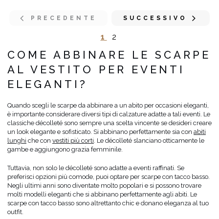
PRECEDENTE
SUCCESSIVO
1
2
COME ABBINARE LE SCARPE
AL VESTITO PER EVENTI
ELEGANTI?
Quando scegli le scarpe da abbinare a un abito per occasioni eleganti,
è importante considerare diversi tipi di calzature adatte a tali eventi. Le
classiche décolleté sono sempre una scelta vincente se desideri creare
un look elegante e sofisticato. Si abbinano perfettamente sia con
abiti
lunghi
che con
vestiti più corti
. Le décolleté slanciano otticamente le
gambe e aggiungono grazia femminile.
Tuttavia, non solo le décolleté sono adatte a eventi raffinati. Se
preferisci opzioni più comode, puoi optare per scarpe con tacco basso.
Negli ultimi anni sono diventate molto popolari e si possono trovare
molti modelli eleganti che si abbinano perfettamente agli abiti. Le
scarpe con tacco basso sono altrettanto chic e donano eleganza al tuo
outfit.