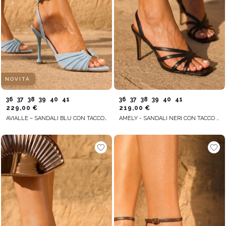
NOVITÀ
36
37
38
39
40
41
36
37
38
39
40
41
229,00 €
219,00 €
AVIALLE – SANDALI BLU CON TACCO A SPILLO SOTTILE E FINITURA STABILE
AMELY - SANDALI NERI CON TACCO A SPILLO SOTTILE E PUNTA QUADRATA