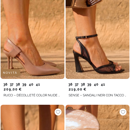
NOVITÀ
36
37
38
39
40
41
36
37
38
39
40
41
209,00 €
219,00 €
RUCCI – DÉCOLLETÉ COLOR NUDE CON TACCO A SPILLO SOTTILE
SENSE – SANDALI NERI CON TACCO E RETE DECORATIVA