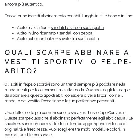
ancora più autentico.
Ecco alcune idee di abbinamento per abiti lunghi in stile boho o in lino:
Abito maxi a fiori +
sandali bassi con suola piatta
Abito in lino ricamato +
sandali con zeppa
Abito boho con balze + stivaletti a suola piatta
QUALI SCARPE ABBINARE A
VESTITI SPORTIVI O FELPE-
ABITO?
Gli abiti in felpa o sportivi sono un trend sempre più popolare nella
moda, ideali per look comodi ma alla moda. Quando scegli le scarpe
da abbinare a questo tipo di abiti, considera diversi fattori, come il
modello del vestito, l’occasione e le tue preferenze personali.
Una delle scelte più comuni sono le sneakers basse (tipo Converse).
Queste scarpe classiche si abbinano perfettamente agli abiti casual. Le
sneakers sono comode e allo stesso tempo aggiungono un tocco di
originalità e freschezza. Puoi scegliere tra molti modelli e colori, in
base al tuo stile personale.