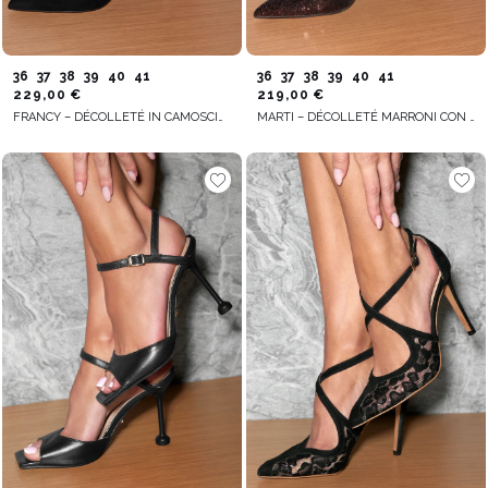
36
37
38
39
40
41
36
37
38
39
40
41
229,00 €
219,00 €
FRANCY – DÉCOLLETÉ IN CAMOSCIO NERO CON RETE TRASPARENTE
MARTI – DÉCOLLETÉ MARRONI CON APPLICAZIONE GLITTERATA