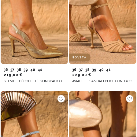
NOVITÀ
36
37
38
39
40
41
36
37
38
39
40
41
219,00 €
229,00 €
STEVIE – DÉCOLLETÉ SLINGBACK ORO CON TACCO
AVIALLE – SANDALI BEIGE CON TACCO A SPILLO SOTTILE E FINITURA STABILE