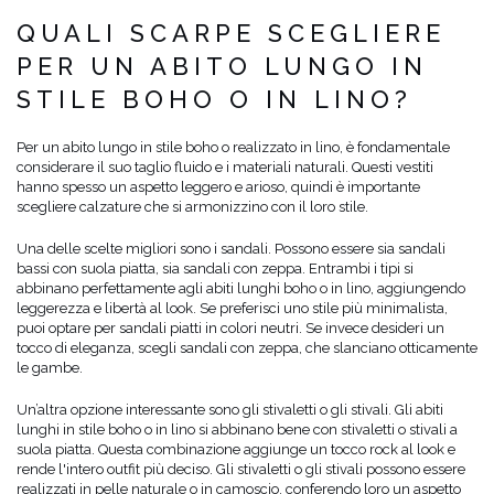
QUALI SCARPE SCEGLIERE
PER UN ABITO LUNGO IN
STILE BOHO O IN LINO?
Per un abito lungo in stile boho o realizzato in lino, è fondamentale
considerare il suo taglio fluido e i materiali naturali. Questi vestiti
hanno spesso un aspetto leggero e arioso, quindi è importante
scegliere calzature che si armonizzino con il loro stile.
Una delle scelte migliori sono i sandali. Possono essere sia sandali
bassi con suola piatta, sia sandali con zeppa. Entrambi i tipi si
abbinano perfettamente agli abiti lunghi boho o in lino, aggiungendo
leggerezza e libertà al look. Se preferisci uno stile più minimalista,
puoi optare per sandali piatti in colori neutri. Se invece desideri un
tocco di eleganza, scegli sandali con zeppa, che slanciano otticamente
le gambe.
Un’altra opzione interessante sono gli stivaletti o gli stivali. Gli abiti
lunghi in stile boho o in lino si abbinano bene con stivaletti o stivali a
suola piatta. Questa combinazione aggiunge un tocco rock al look e
rende l'intero outfit più deciso. Gli stivaletti o gli stivali possono essere
realizzati in pelle naturale o in camoscio, conferendo loro un aspetto