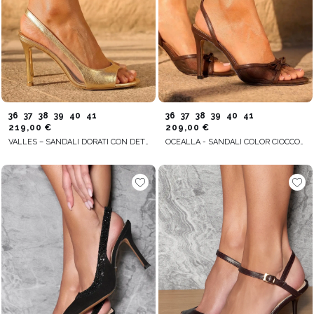
36
37
38
39
40
41
36
37
38
39
40
41
219,00 €
209,00 €
VALLES – SANDALI DORATI CON DETTAGLI TRASPARENTI
OCEALLA - SANDALI COLOR CIOCCOLATO CON FIOCCO E INSERTI TRASPARENTI