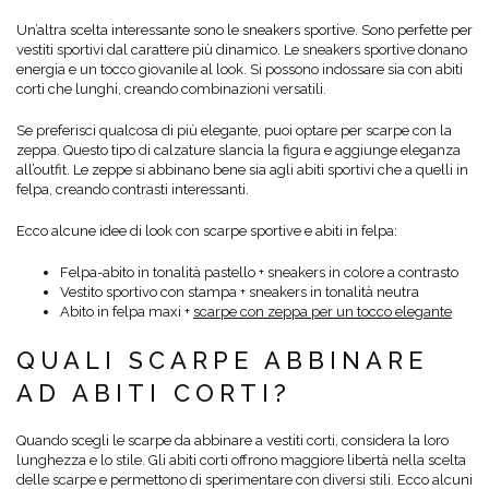
Un’altra scelta interessante sono le sneakers sportive. Sono perfette per
vestiti sportivi dal carattere più dinamico. Le sneakers sportive donano
energia e un tocco giovanile al look. Si possono indossare sia con abiti
corti che lunghi, creando combinazioni versatili.
Se preferisci qualcosa di più elegante, puoi optare per scarpe con la
zeppa. Questo tipo di calzature slancia la figura e aggiunge eleganza
all’outfit. Le zeppe si abbinano bene sia agli abiti sportivi che a quelli in
felpa, creando contrasti interessanti.
Ecco alcune idee di look con scarpe sportive e abiti in felpa:
Felpa-abito in tonalità pastello + sneakers in colore a contrasto
Vestito sportivo con stampa + sneakers in tonalità neutra
Abito in felpa maxi +
scarpe con zeppa per un tocco elegante
QUALI SCARPE ABBINARE
AD ABITI CORTI?
Quando scegli le scarpe da abbinare a vestiti corti, considera la loro
lunghezza e lo stile. Gli abiti corti offrono maggiore libertà nella scelta
delle scarpe e permettono di sperimentare con diversi stili. Ecco alcuni