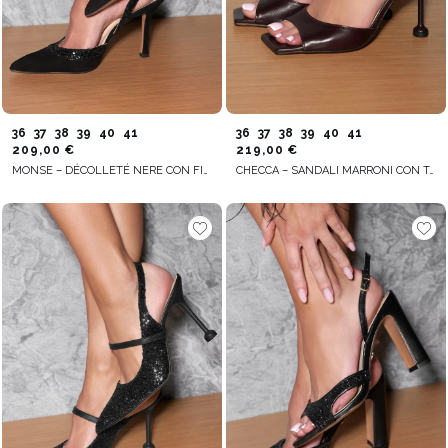
36
37
38
39
40
41
36
37
38
39
40
41
209,00 €
219,00 €
MONSE – DÉCOLLETÉ NERE CON FINITURA GLITTERATA
CHECCA – SANDALI MARRONI CON TACCO SOTTILE