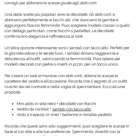
consigli per abbinare le scarpe giuste agli abiti corti.
Una delle scelte più popolari sono le décolleté. Gli abiti corti si
abbinano perfettamente ai tacchi alti, che slanciano le gambe e
aggiungono fascino femminile. Puoi scegliere modelli classici o quelli
con dettagli particolari, come fiocchi o paillettes. Le décolleté
conferiscono eleganza e raffinatezza al look.
Un'altra opzione interessante sono i sandali con tacco alto. Perfetti per
le giornate estive o le serate fuori. I sandali donano leggerezza e
delicatezza all’outfit, valorizzando la femminilità. Puoi optare per
modelli decorati con pietre o inserti in pizzo, per un tocco unico.
Per creare un look armonioso con abiti corti, abbina le scarpe al
carattere del vestito e all’occasione. Ricorda che il segreto di un outfit
riuscito sta nei contrasti e nella voglia di sperimentare. Ecco alcune
proposte:
Mini abito in stile retrò + décolleté con fiocchi
Vestito da cocktail +
sandali con tacco alto
Abito a trapezio (A-line) + ballerine in tonalità pastello
Ricorda che questi sono solo suggerimenti: puoi scegliere le scarpe in
base al tuo stile e alle tue preferenze. Sperimenta, divertiti con la