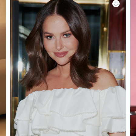
ATO
METRICO
O
S
 IN MAGLIA
PAILLETTES
HE / SPALLINE
CATEGORIE POPOLARI
ALTRO
MANICHE
PER IL MATRIMONIO
SCOPRI LE NOVITÀ
GHE
NOVITÀ
MANICHE CORTE
E SPALLINE
A SPALLINE