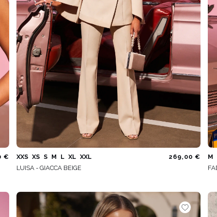
0 €
XXS
XS
S
M
L
XL
XXL
269,00 €
M
LUISA - GIACCA BEIGE
FA