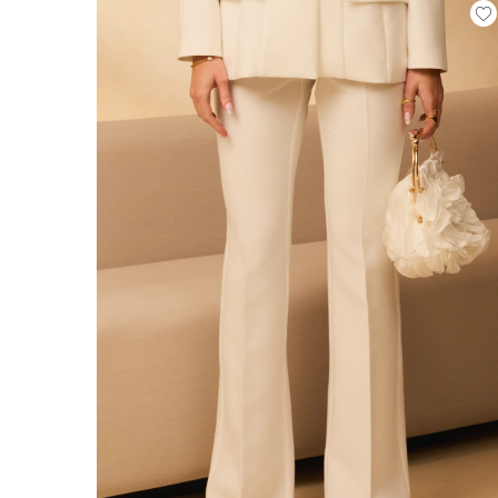
COMUNIONE
SVAS
ASIM
VEDI TUTTO
VEDI TUTTO
BOH
JEAN
ABITI
CON 
STAGIONE / TESSUTO
MANIC
ESTATE
CON 
LUN
PRIMAVERA
CON 
AUTUNNO
SULL
INVERNO
SENZ