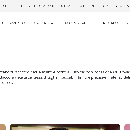
URI
RESTITUZIONE SEMPLICE ENTRO 14 GIORN
BIGLIAMENTO
CALZATURE
ACCESSORI
IDEE REGALO
K
A
ANTE
no outfit coordinati, eleganti e pronti all'uso per ogni occasione. Qui troverete
acco, avrete la certezza di tagli impeccabili, finiture precise e materiali del
e speciali.
Y
EVALE
AL
TAIL
O
ENTI