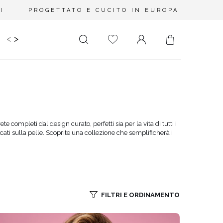
I
PROGETTATO E CUCITO IN EUROPA
<
>
IDS
CERIMONIA
PLUS SIZE
SALE
LUNGHEZZA
RITAGLIATO DA
MINI
NESSUNA
SCOLLATURA
MIDI
 completi dal design curato, perfetti sia per la vita di tutti i
SULLA SCHIENA
icati sulla pelle. Scoprite una collezione che semplificherà i
MAXI
QUADRATO
SCOLLO A
PORTAFOGLIO
SCOLLO A V
FILTRI E ORDINAMENTO
ASIMMETRICO
CARMEN