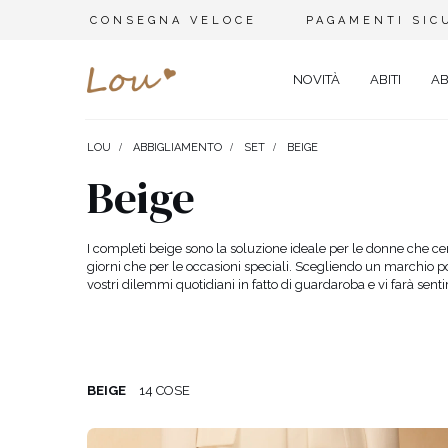
CONSEGNA VELOCE
PAGAMENTI SIC
NOVITÀ
ABITI
AB
LOU
ABBIGLIAMENTO
SET
BEIGE
STILE
SET
TIPO
Beige
MATRIMONIO
BRACCIALI
VISIT
TUTE
SPOSA
CINTURE
ELEG
I completi beige sono la soluzione ideale per le donne che cerca
MAGLIETTE
giorni che per le occasioni speciali. Scegliendo un marchio pol
BATTESIMO
GIOIELLI
SERA
vostri dilemmi quotidiani in fatto di guardaroba e vi farà sentir
ABITI DA GIORNO
ELASTICI PER CAPELLI
PART
PANTALONI DA GINNASTICA
SAN VALENTINO
CAPPELLINI INVERNALI
CARN
ABITI
NATALE
CASU
SILVESTRO
COCK
GIACCHE DA DONNA
BEIGE
14 COSE
ABITO PER IL BALLO
PIZZ
GONNE
SCOLASTICO
ADER