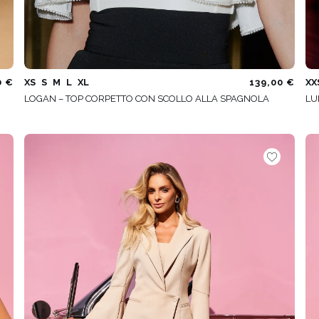
0 €
XS
S
M
L
XL
139,00 €
XX
LOGAN – TOP CORPETTO CON SCOLLO ALLA SPAGNOLA
LU