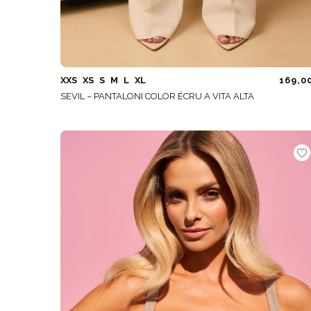
XXS
XS
S
M
L
XL
169,0
SEVIL – PANTALONI COLOR ÉCRU A VITA ALTA