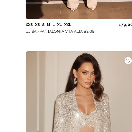
XXS
XS
S
M
L
XL
XXL
179,0
LUISA - PANTALONI A VITA ALTA BEIGE