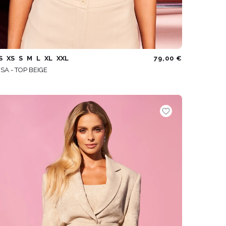
S
XS
S
M
L
XL
XXL
79,00 €
ISA - TOP BEIGE