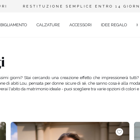
URI
RESTITUZIONE SEMPLICE ENTRO 14 GIORN
BIGLIAMENTO
CALZATURE
ACCESSORI
IDEE REGALO
K
i
A
ANTE
imi giorni? Stai cercando una creazione effetto che impressionerà tutti?
ione di abiti Lou, pensata per donne sicure di sé, che sanno cosa è alla moda
rai l'abito da matrimonio ideale - puoi scegliere tra varie opzioni di colori e 
Y
EVALE
AL
TAIL
O
ENTI