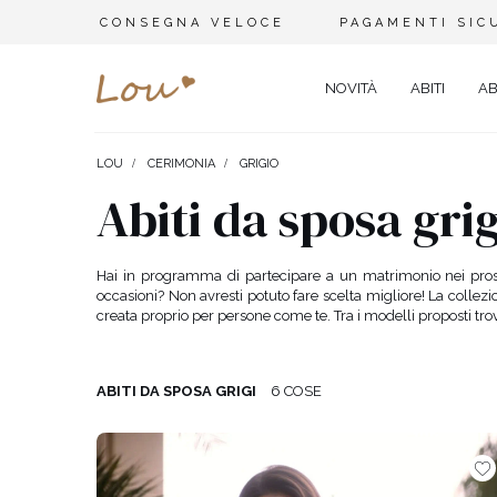
CONSEGNA VELOCE
PAGAMENTI SIC
NOVITÀ
ABITI
AB
LOU
CERIMONIA
GRIGIO
STILE
SET
TIPO
Abiti da sposa grig
MATRIMONIO
BRACCIALI
VISIT
TUTE
SPOSA
CINTURE
ELEG
Hai in programma di partecipare a un matrimonio nei pross
MAGLIETTE
occasioni? Non avresti potuto fare scelta migliore! La collez
BATTESIMO
GIOIELLI
SERA
creata proprio per persone come te. Tra i modelli proposti trove
ABITI DA GIORNO
ELASTICI PER CAPELLI
PART
PANTALONI DA GINNASTICA
SAN VALENTINO
CAPPELLINI INVERNALI
CARN
ABITI
ABITI DA SPOSA GRIGI
6 COSE
NATALE
CASU
SILVESTRO
COCK
GIACCHE DA DONNA
ABITO PER IL BALLO
PIZZ
GONNE
SCOLASTICO
ADER