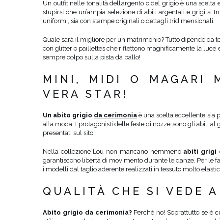
Un outfit nelle tonalità dell’argento o del grigio è una scelt
stupirsi che un’ampia selezione di abiti argentati e grigi si 
uniformi, sia con stampe originali o dettagli tridimensionali.
Quale sarà il migliore per un matrimonio? Tutto dipende da te! 
con glitter o paillettes che riflettono magnificamente la luce e
sempre colpo sulla pista da ballo!
MINI, MIDI O MAGARI 
VERA STAR!
Un abito grigio
da cerimonia
è una scelta eccellente sia p
alla moda. I protagonisti delle feste di nozze sono gli abiti al
presentati sul sito.
Nella collezione Lou non mancano nemmeno
abiti grigi
garantiscono libertà di movimento durante le danze. Per le fan 
i modelli dal taglio aderente realizzati in tessuto molto elast
QUALITÀ CHE SI VEDE 
Abito grigio da cerimonia?
Perché no! Soprattutto se è cu