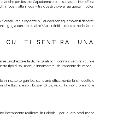
 ma anche per feste di Capodanno o balli scolastici. Non c’è da
ti modelli alla moda – tra questi troverai sia quelli in colori
i floreali. Per le ragazze più audaci consigliamo abiti decorati
unita grigia con tante balze? Abiti rifiniti in questo modo fanno
N CUI TI SENTIRAI UNA
rse lunghezze e tagli, nei quali ogni donna si sentirà sicura e
 questo tipo di soluzioni, ti innamorerai sicuramente dei modelli
 in risalto le gambe, slanciano otticamente la silhouette e
nghe (Latifa) e abiti bustier (Silva, Vicki). Fanno furore anche
sono interamente realizzati in Polonia – per la loro produzione