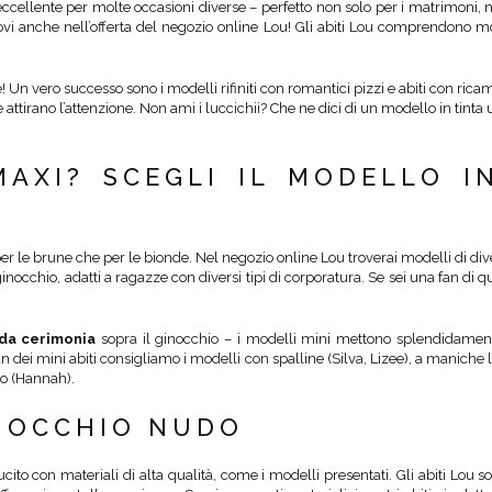
a eccellente per molte occasioni diverse – perfetto non solo per i matrimoni,
trovi anche nell’offerta del negozio online Lou! Gli abiti Lou comprendono mol
Un vero successo sono i modelli rifiniti con romantici pizzi e abiti con ricam
 attirano l’attenzione. Non ami i luccichii? Che ne dici di un modello in tinta 
MAXI? SCEGLI IL MODELLO I
er le brune che per le bionde. Nel negozio online Lou troverai modelli di dive
 ginocchio, adatti a ragazze con diversi tipi di corporatura. Se sei una fan di
 da cerimonia
sopra il ginocchio – i modelli mini mettono splendidamente
dei mini abiti consigliamo i modelli con spalline (Silva, Lizee), a maniche lu
ico (Hannah).
A OCCHIO NUDO
cito con materiali di alta qualità, come i modelli presentati. Gli abiti Lou 