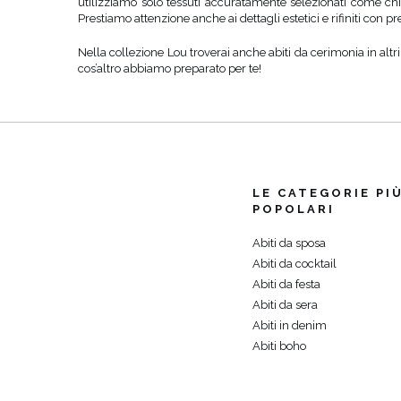
utilizziamo solo tessuti accuratamente selezionati come chif
Prestiamo attenzione anche ai dettagli estetici e rifiniti con pre
Nella collezione Lou troverai anche abiti da cerimonia in altri 
cos’altro abbiamo preparato per te!
LE CATEGORIE PI
POPOLARI
Abiti da sposa
Abiti da cocktail
Abiti da festa
Abiti da sera
Abiti in denim
Abiti boho