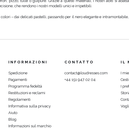
fon, pizzo, tulle o guipure. Grazie a questi materiali, i nostri abiti si ad
cisione, che rendono i nostri modelli unici e irripetibili.
colori – dai delicati pastelli, passando per il nero elegante e intramontabile, 
Ù
INFORMAZIONI
CONTATTO
IL
Spedizione
contact@loudresses.com
I mie
Pagamenti
+44 151 947 02 04
Cest
Programma fedeltà
I pref
Restituzioni e reclami
Stori
Regolamenti
Cont
Informativa sulla privacy
Vogli
Aiuto
Blog
Informazioni sul marchio