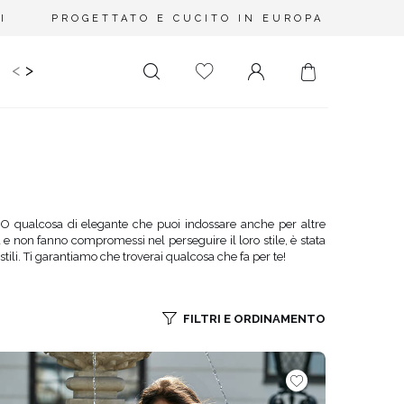
I
PROGETTATO E CUCITO IN EUROPA
<
>
IDS
CERIMONIA
PLUS SIZE
SALE
LUNGHEZZA
RITAGLIATO DA
MINI
NESSUNA
SCOLLATURA
MIDI
 O qualcosa di elegante che puoi indossare anche per altre
SULLA SCHIENA
 e non fanno compromessi nel perseguire il loro stile, è stata
MAXI
stili. Ti garantiamo che troverai qualcosa che fa per te!
QUADRATO
SCOLLO A
PORTAFOGLIO
FILTRI E ORDINAMENTO
SCOLLO A V
ASIMMETRICO
CARMEN