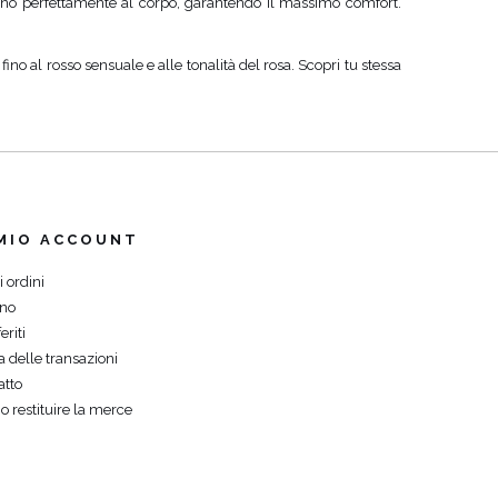
attano perfettamente al corpo, garantendo il massimo comfort.
fino al rosso sensuale e alle tonalità del rosa. Scopri tu stessa
 MIO ACCOUNT
i ordini
ino
eriti
a delle transazioni
atto
o restituire la merce