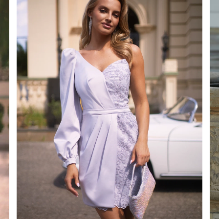
ATO
METRICO
O
S
 IN MAGLIA
PAILLETTES
HE / SPALLINE
CATEGORIE POPOLARI
ALTRO
MANICHE
PER IL MATRIMONIO
SCOPRI LE NOVITÀ
GHE
NOVITÀ
MANICHE CORTE
E SPALLINE
A SPALLINE