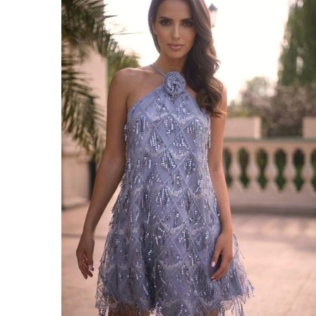
COMUNIONE
SVAS
ASIM
VEDI TUTTO
VEDI TUTTO
BOH
JEAN
ABITI
CON 
STAGIONE / TESSUTO
MANIC
ESTATE
CON 
LUN
PRIMAVERA
CON 
AUTUNNO
SULL
INVERNO
SENZ