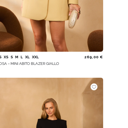
S
XS
S
M
L
XL
XXL
269,00 €
OSA – MINI ABITO BLAZER GIALLO