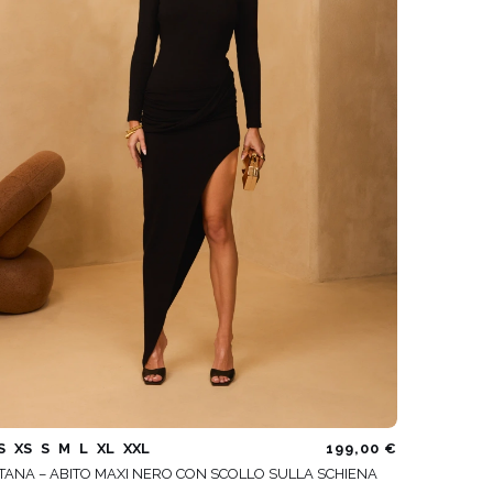
S
XS
S
M
L
XL
XXL
199,00 €
TANA – ABITO MAXI NERO CON SCOLLO SULLA SCHIENA