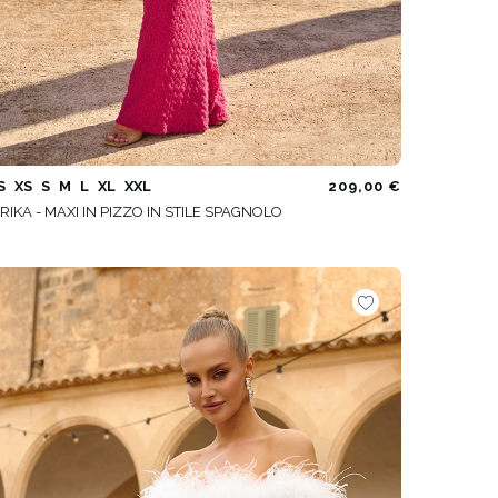
S
XS
S
M
L
XL
XXL
209,00 €
RIKA - MAXI IN PIZZO IN STILE SPAGNOLO