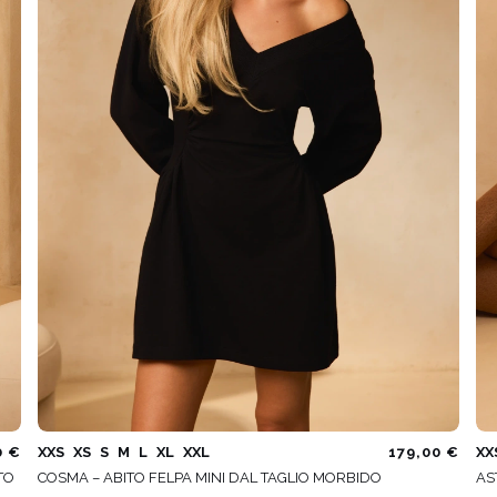
0 €
XXS
XS
S
M
L
XL
XXL
179,00 €
XX
TO
COSMA – ABITO FELPA MINI DAL TAGLIO MORBIDO
AS