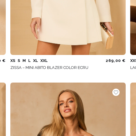
0 €
XS
S
M
L
XL
XXL
269,00 €
XX
ZISSA – MINI ABITO BLAZER COLOR ECRU
LA