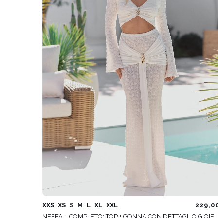
COMUNIONE
SVAS
ASIM
VEDI TUTTO
VEDI TUTTO
BOH
JEAN
ABITI
CON 
STAGIONE / TESSUTO
MANIC
ESTATE
CON 
LUN
PRIMAVERA
CON 
AUTUNNO
SULL
INVERNO
SENZ
XXS
XS
S
M
L
XL
XXL
229,0
NEFFA – COMPLETO: TOP + GONNA CON DETTAGLIO GIOIE