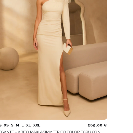
VEDI TUTTO
S
XS
S
M
L
XL
XXL
269,00 €
EGANTE – ABITO MAXI ASIMMETRICO COLOR ECRU CON