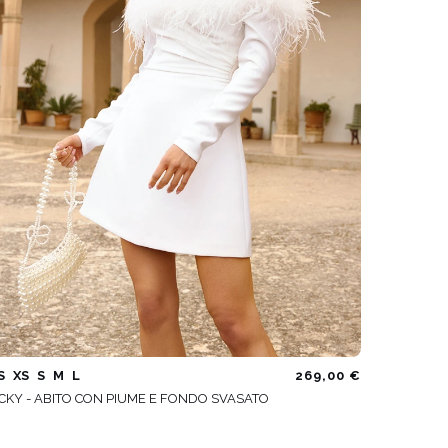
S
XS
S
M
L
269,00 €
CKY - ABITO CON PIUME E FONDO SVASATO