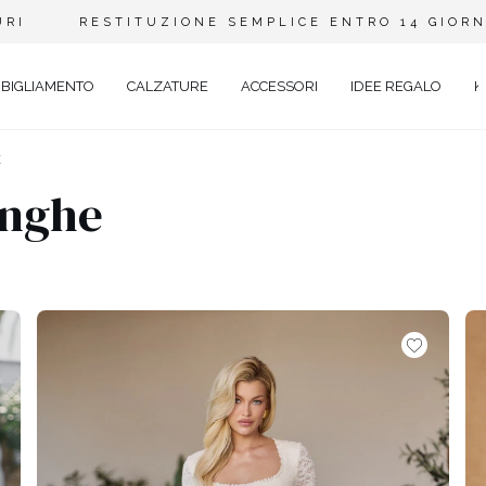
URI
RESTITUZIONE SEMPLICE ENTRO 14 GIORN
BIGLIAMENTO
CALZATURE
ACCESSORI
IDEE REGALO
K
E
unghe
A
ANTE
Y
EVALE
AL
TAIL
O
ENTI