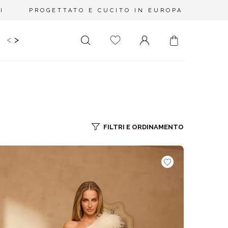
I
PROGETTATO E CUCITO IN EUROPA
<
>
IDS
CERIMONIA
PLUS SIZE
SALE
LUNGHEZZA
RITAGLIATO DA
MINI
NESSUNA
SCOLLATURA
MIDI
FILTRI E ORDINAMENTO
SULLA SCHIENA
MAXI
QUADRATO
SCOLLO A
PORTAFOGLIO
SCOLLO A V
ASIMMETRICO
CARMEN