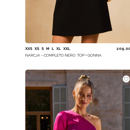
XXS
XS
S
M
L
XL
XXL
209,0
NARCJA – COMPLETO NERO: TOP + GONNA