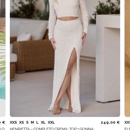
ATO
METRICO
O
S
 IN MAGLIA
PAILLETTES
HE / SPALLINE
CATEGORIE POPOLARI
ALTRO
MANICHE
PER IL MATRIMONIO
SCOPRI LE NOVITÀ
GHE
NOVITÀ
MANICHE CORTE
E SPALLINE
A SPALLINE
0 €
XXS
XS
S
M
L
XL
XXL
249,00 €
XX
LLO
HENRIETTA – COMPLETO CREMA: TOP + GONNA
EL