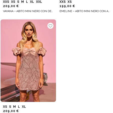
XXS
XS
S
M
L
XL
XXL
XXS
XS
209,00 €
199,00 €
VAYANA – ABITO MINI NERO CON DECORAZIONI FLOREALI
EMELINE – ABITO MINI NERO CON APPLICAZIONE FLOREALE
XS
S
M
L
XL
209,00 €