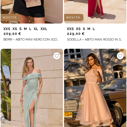
NOVITÀ
NOVITÀ
XXS
XS
S
M
L
XL
XXL
XXS
XS
S
M
L
209,00 €
229,00 €
BERRI – ABITO MINI NERO CON SCOLLO ALLA SPAGNOLA
SODELLA – ABITO MAXI ROSSO IN STILE SPAGNOLO