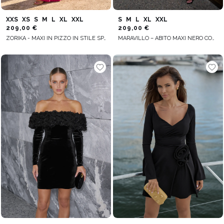
XXS
XS
S
M
L
XL
XXL
S
M
L
XL
XXL
209,00 €
209,00 €
ZORIKA - MAXI IN PIZZO IN STILE SPAGNOLO
MARAVILLO – ABITO MAXI NERO CON DETTAGLI IN RETE