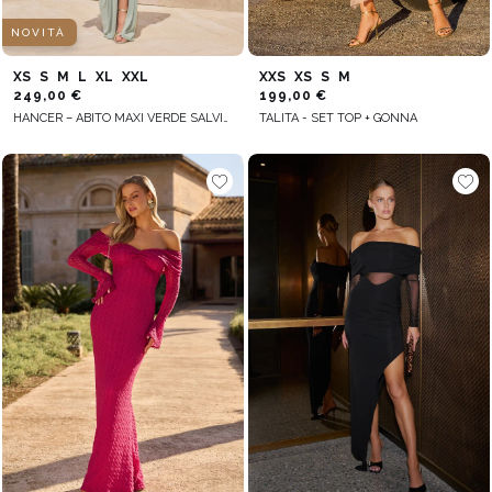
NOVITÀ
XS
S
M
L
XL
XXL
XXS
XS
S
M
249,00 €
199,00 €
HANCER – ABITO MAXI VERDE SALVIA CON DETTAGLIO INTRECCIATO DECORATIVO
TALITA - SET TOP + GONNA