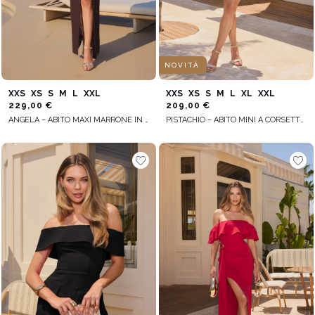
NOVITÀ
XXS
XS
S
M
L
XXL
XXS
XS
S
M
L
XL
XXL
229,00 €
209,00 €
ANGELA – ABITO MAXI MARRONE IN STILE SPAGNOLO
PISTACHIO – ABITO MINI A CORSETTO COLOR PISTACCHIO