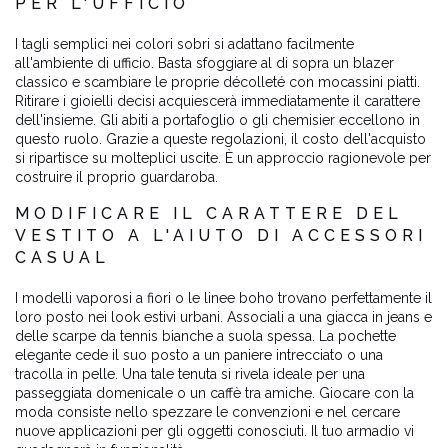
PER L'UFFICIO
I tagli semplici nei colori sobri si adattano facilmente
all'ambiente di ufficio. Basta sfoggiare al di sopra un blazer
classico e scambiare le proprie décolleté con mocassini piatti.
Ritirare i gioielli decisi acquiescerà immediatamente il carattere
dell'insieme. Gli abiti a portafoglio o gli chemisier eccellono in
questo ruolo. Grazie a queste regolazioni, il costo dell'acquisto
si ripartisce su molteplici uscite. È un approccio ragionevole per
costruire il proprio guardaroba.
MODIFICARE IL CARATTERE DEL
VESTITO A L'AIUTO DI ACCESSORI
CASUAL
I modelli vaporosi a fiori o le linee boho trovano perfettamente il
loro posto nei look estivi urbani. Associali a una giacca in jeans e
delle scarpe da tennis bianche a suola spessa. La pochette
elegante cede il suo posto a un paniere intrecciato o una
tracolla in pelle. Una tale tenuta si rivela ideale per una
passeggiata domenicale o un caffè tra amiche. Giocare con la
moda consiste nello spezzare le convenzioni e nel cercare
nuove applicazioni per gli oggetti conosciuti. Il tuo armadio vi