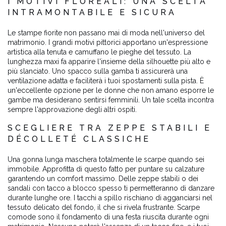
I MOTIVI FLOREALI: UNA SCELTA
INTRAMONTABILE E SICURA
Le stampe fiorite non passano mai di moda nell'universo del
matrimonio. I grandi motivi pittorici apportano un'espressione
artistica alla tenuta e camuffano le pieghe del tessuto. La
lunghezza maxi fa apparire l'insieme della silhouette più alto e
più slanciato. Uno spacco sulla gamba ti assicurerà una
ventilazione adatta e faciliterà i tuoi spostamenti sulla pista. È
un'eccellente opzione per le donne che non amano esporre le
gambe ma desiderano sentirsi femminili. Un tale scelta incontra
sempre l'approvazione degli altri ospiti.
SCEGLIERE TRA ZEPPE STABILI E
DÉCOLLETÉ CLASSICHE
Una gonna lunga maschera totalmente le scarpe quando sei
immobile. Approfitta di questo fatto per puntare su calzature
garantendo un comfort massimo. Delle zeppe stabili o dei
sandali con tacco a blocco spesso ti permetteranno di danzare
durante lunghe ore. I tacchi a spillo rischiano di agganciarsi nel
tessuto delicato del fondo, il che si rivela frustrante. Scarpe
comode sono il fondamento di una festa riuscita durante ogni