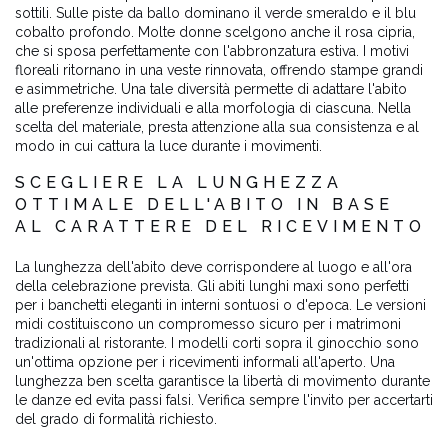
sottili. Sulle piste da ballo dominano il verde smeraldo e il blu
cobalto profondo. Molte donne scelgono anche il rosa cipria,
che si sposa perfettamente con l'abbronzatura estiva. I motivi
floreali ritornano in una veste rinnovata, offrendo stampe grandi
e asimmetriche. Una tale diversità permette di adattare l'abito
alle preferenze individuali e alla morfologia di ciascuna. Nella
scelta del materiale, presta attenzione alla sua consistenza e al
modo in cui cattura la luce durante i movimenti.
SCEGLIERE LA LUNGHEZZA
OTTIMALE DELL'ABITO IN BASE
AL CARATTERE DEL RICEVIMENTO
La lunghezza dell'abito deve corrispondere al luogo e all'ora
della celebrazione prevista. Gli abiti lunghi maxi sono perfetti
per i banchetti eleganti in interni sontuosi o d'epoca. Le versioni
midi costituiscono un compromesso sicuro per i matrimoni
tradizionali al ristorante. I modelli corti sopra il ginocchio sono
un'ottima opzione per i ricevimenti informali all'aperto. Una
lunghezza ben scelta garantisce la libertà di movimento durante
le danze ed evita passi falsi. Verifica sempre l'invito per accertarti
del grado di formalità richiesto.