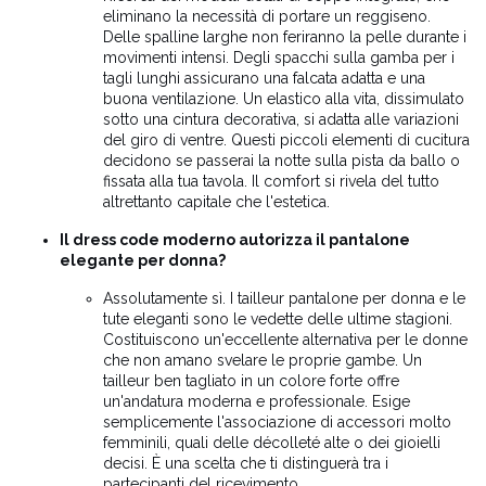
eliminano la necessità di portare un reggiseno.
Delle spalline larghe non feriranno la pelle durante i
movimenti intensi. Degli spacchi sulla gamba per i
tagli lunghi assicurano una falcata adatta e una
buona ventilazione. Un elastico alla vita, dissimulato
sotto una cintura decorativa, si adatta alle variazioni
del giro di ventre. Questi piccoli elementi di cucitura
decidono se passerai la notte sulla pista da ballo o
fissata alla tua tavola. Il comfort si rivela del tutto
altrettanto capitale che l'estetica.
Il dress code moderno autorizza il pantalone
elegante per donna?
Assolutamente sì. I tailleur pantalone per donna e le
tute eleganti sono le vedette delle ultime stagioni.
Costituiscono un'eccellente alternativa per le donne
che non amano svelare le proprie gambe. Un
tailleur ben tagliato in un colore forte offre
un'andatura moderna e professionale. Esige
semplicemente l'associazione di accessori molto
femminili, quali delle décolleté alte o dei gioielli
decisi. È una scelta che ti distinguerà tra i
partecipanti del ricevimento.