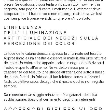
pieghi. Se qualcosa ti scontenta o intralcia i tuoi movimenti in
negozio, sarà peggio durante il matrimonio. Il vêtement deve
cooperare con il tuo corpo e non opporgli resistenza. Un test
così semplice ti preserverà da lunghe ore d'inconforto.
L'INFLUENZA
DELL'ILLUMINAZIONE
ARTIFICIALE DEI NEGOZI SULLA
PERCEZIONE DEI COLORI
La luce delle cabine denatura spesso la tinta reale del tessuto.
Approssimati a una finestra e osserva la materia alla luce naturale
del sole. Un colore che appariva caldo in negozio può rivelarsi
freddo e spento all'esterno. Ne va dello stesso per la
trasparenza del tessuto, che sfugge all'attenzione sotto il flusso
dei neon. Prenditi in foto con il tuo telefono senza utilizzare il
flash. L'obiettivo capta dettagli che il nostro occhio non registra
sempre.
Da ricordare:
Un saggio minuzioso è la garanzia della tua
soddisfazione. Spazio al cernimento degli ultimi elementi.
ACCESSORI RIFLESSIVI PER