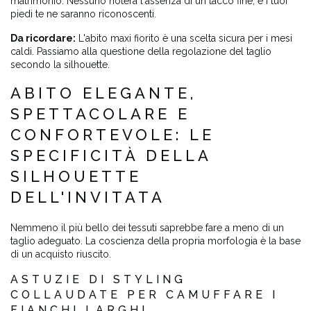
matrimonio. Nessuno noterà l'assenza di un tacco fine, e i tuoi
piedi te ne saranno riconoscenti.
Da ricordare:
L'abito maxi fiorito è una scelta sicura per i mesi
caldi. Passiamo alla questione della regolazione del taglio
secondo la silhouette.
ABITO ELEGANTE,
SPETTACOLARE E
CONFORTEVOLE: LE
SPECIFICITÀ DELLA
SILHOUETTE
DELL'INVITATA
Nemmeno il più bello dei tessuti saprebbe fare a meno di un
taglio adeguato. La coscienza della propria morfologia è la base
di un acquisto riuscito.
ASTUZIE DI STYLING
COLLAUDATE PER CAMUFFARE I
FIANCHI LARGHI