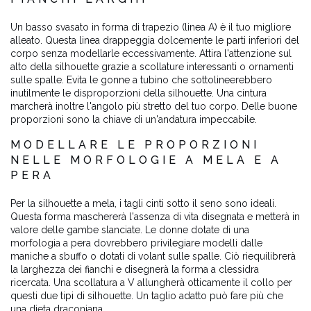
Un basso svasato in forma di trapezio (linea A) è il tuo migliore
alleato. Questa linea drappeggia dolcemente le parti inferiori del
corpo senza modellarle eccessivamente. Attira l'attenzione sul
alto della silhouette grazie a scollature interessanti o ornamenti
sulle spalle. Evita le gonne a tubino che sottolineerebbero
inutilmente le disproporzioni della silhouette. Una cintura
marcherà inoltre l'angolo più stretto del tuo corpo. Delle buone
proporzioni sono la chiave di un'andatura impeccabile.
MODELLARE LE PROPORZIONI
NELLE MORFOLOGIE A MELA E A
PERA
Per la silhouette a mela, i tagli cinti sotto il seno sono ideali.
Questa forma maschererà l'assenza di vita disegnata e metterà in
valore delle gambe slanciate. Le donne dotate di una
morfologia a pera dovrebbero privilegiare modelli dalle
maniche a sbuffo o dotati di volant sulle spalle. Ciò riequilibrerà
la larghezza dei fianchi e disegnerà la forma a clessidra
ricercata. Una scollatura a V allungherà otticamente il collo per
questi due tipi di silhouette. Un taglio adatto può fare più che
una dieta draconiana.