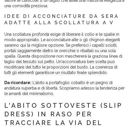
valore le clavicole. È un taglio che allea una massima eleganza a
una comodità preziosa.
IDEE DI ACCONCIATURE DA SERA
ADATTE ALLA SCOLLATURA A V
Una scollatura profonda esige di liberare il collo e le spalle in
modo appropriato. Le acconciature alte o gli chignon eleganti
saranno qui la migliore opzione. Se preferisci i capelli sciolti,
portali saggiamente dietro le orecchie o ribaltali su una sola
spalla. Questa disposizione non maschererà la graziosa linea di
taglio del tessuto sul petto. Un'acconciatura ben scelta può
modificare del tutto le proporzioni del busto. La coerenza di
tutti gli elementi garantisce un risultato finale splendido.
Da ricordare:
L'abito a portafoglio cobalto è un pegno di
andatura superba e di libertà. Scopriamo adesso la tendenza per
le amanti del minimalismo.
L'ABITO SOTTOVESTE (SLIP
DRESS) IN RASO PER
TRACCIARE LA VIA DEL