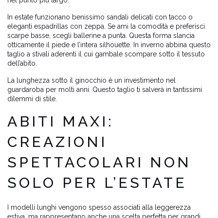
nel punto più largo.
In estate funzionano benissimo sandali delicati con tacco o
eleganti espadrillas con zeppa. Se ami la comodità e preferisci
scarpe basse, scegli ballerine a punta. Questa forma slancia
otticamente il piede e l’intera silhouette. In inverno abbina questo
taglio a stivali aderenti il cui gambale scompare sotto il tessuto
dell’abito.
La lunghezza sotto il ginocchio è un investimento nel
guardaroba per molti anni. Questo taglio ti salverà in tantissimi
dilemmi di stile.
ABITI MAXI:
CREAZIONI
SPETTACOLARI NON
SOLO PER L’ESTATE
I modelli lunghi vengono spesso associati alla leggerezza
estiva, ma rappresentano anche una scelta perfetta per grandi