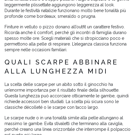
leggermente plissettate aggiungono leggerezza al look.
Durante le festività natalizie funzionano molto bene tonalità più
profonde come bordeaux, smeraldo o prugna.
Finiture in velluto o pizzo donano all’outfit un carattere festivo.
Ricorda anche il comfort, perché gli incontri di famiglia durano
spesso molte ore. Scegli materiali che si stropicciano poco e
permettono alla pelle di respirare. L’eleganza classica funziona
sempre nelle occasioni familiari.
QUALI SCARPE ABBINARE
ALLA LUNGHEZZA MIDI
La scelta delle scarpe per un abito sotto il ginocchio ha
un’enorme importanza per il risultato finale della silhouette.
Questa lunghezza può accorciare otticamente le gambe, quindi
richiede accessori ben studiati. La scelta più sicura sono le
classiche décolleté o le scarpe con tacco largo.
Le scarpe nude o in una tonalità simile alla pelle allungano al
massimo le gambe. Evita stivaletti che terminano alla caviglia,
perché creano una linea orizzontale che interrompe il polpaccio