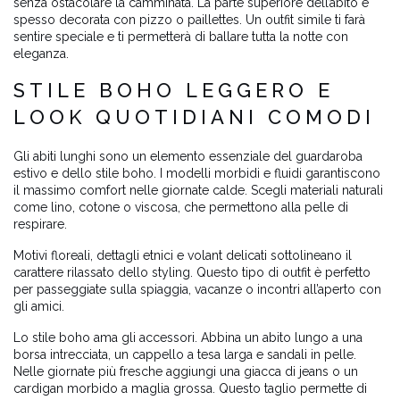
senza ostacolare la camminata. La parte superiore dell’abito è
spesso decorata con pizzo o paillettes. Un outfit simile ti farà
sentire speciale e ti permetterà di ballare tutta la notte con
eleganza.
STILE BOHO LEGGERO E
LOOK QUOTIDIANI COMODI
Gli abiti lunghi sono un elemento essenziale del guardaroba
estivo e dello stile boho. I modelli morbidi e fluidi garantiscono
il massimo comfort nelle giornate calde. Scegli materiali naturali
come lino, cotone o viscosa, che permettono alla pelle di
respirare.
Motivi floreali, dettagli etnici e volant delicati sottolineano il
carattere rilassato dello styling. Questo tipo di outfit è perfetto
per passeggiate sulla spiaggia, vacanze o incontri all’aperto con
gli amici.
Lo stile boho ama gli accessori. Abbina un abito lungo a una
borsa intrecciata, un cappello a tesa larga e sandali in pelle.
Nelle giornate più fresche aggiungi una giacca di jeans o un
cardigan morbido a maglia grossa. Questo taglio permette di