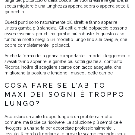
larga del polpaccio o della coscia. Se vuoi snellire le gambe, la
scelta migliore è una lunghezza appena sopra o appena sotto il
ginocchio.
Questi punti sono naturalmente più stretti e fanno apparire
l’intera gamba più slanciata. Gli abiti a metà polpaccio possono
essere rischiosi per chi ha gambe più robuste. In questo caso
funziona molto meglio un modello lungo fino alla caviglia, che
copre completamente i polpacci.
Anche la forma della gonna è importante. I modelli leggermente
svasati fanno apparire le gambe più sottili grazie al contrasto.
Ricorda inoltre di scegliere scarpe con tacco adeguate, che
migliorano la postura e tendono i muscoli delle gambe.
COSA FARE SE L’ABITO
MAXI DEI SOGNI È TROPPO
LUNGO?
Acquistare un abito troppo lungo è un problema molto
comune, ma facile da risolvere. La soluzione più semplice è
rivolgersi a una sarta per accorciare professionalmente il
tessuto. Ricorda di portare alle prove le scarpe che indosserai