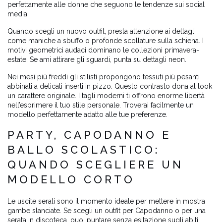
perfettamente alle donne che seguono le tendenze sui social
media.
Quando scegli un nuovo outfit, presta attenzione ai dettagli
come maniche a sbuffo o profonde scollature sulla schiena. I
motivi geometrici audaci dominano le collezioni primavera-
estate. Se ami attirare gli sguardi, punta su dettagli neon.
Nei mesi più freddi gli stilisti propongono tessuti più pesanti
abbinati a delicati inserti in pizzo. Questo contrasto dona al look
un carattere originale. I tagli moderni ti offrono enorme libertà
nell’esprimere il tuo stile personale. Troverai facilmente un
modello perfettamente adatto alle tue preferenze.
PARTY, CAPODANNO E
BALLO SCOLASTICO:
QUANDO SCEGLIERE UN
MODELLO CORTO
Le uscite serali sono il momento ideale per mettere in mostra
gambe slanciate. Se scegli un outfit per Capodanno o per una
serata in discoteca, puoi puntare senza esitazione sugli abiti