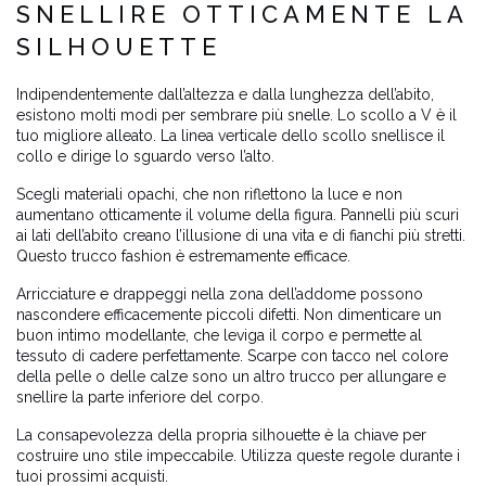
SNELLIRE OTTICAMENTE LA
SILHOUETTE
Indipendentemente dall’altezza e dalla lunghezza dell’abito,
esistono molti modi per sembrare più snelle. Lo scollo a V è il
tuo migliore alleato. La linea verticale dello scollo snellisce il
collo e dirige lo sguardo verso l’alto.
Scegli materiali opachi, che non riflettono la luce e non
aumentano otticamente il volume della figura. Pannelli più scuri
ai lati dell’abito creano l’illusione di una vita e di fianchi più stretti.
Questo trucco fashion è estremamente efficace.
Arricciature e drappeggi nella zona dell’addome possono
nascondere efficacemente piccoli difetti. Non dimenticare un
buon intimo modellante, che leviga il corpo e permette al
tessuto di cadere perfettamente. Scarpe con tacco nel colore
della pelle o delle calze sono un altro trucco per allungare e
snellire la parte inferiore del corpo.
La consapevolezza della propria silhouette è la chiave per
costruire uno stile impeccabile. Utilizza queste regole durante i
tuoi prossimi acquisti.