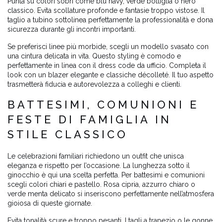
Punta su colori sobri come blu navy, verde bottiglia o nero
classico. Evita scollature profonde e fantasie troppo vistose. Il
taglio a tubino sottolinea perfettamente la professionalità e dona
sicurezza durante gli incontri importanti.
Se preferisci linee più morbide, scegli un modello svasato con
una cintura delicata in vita. Questo styling è comodo e
perfettamente in linea con il dress code da ufficio. Completa il
look con un blazer elegante e classiche décolleté. Il tuo aspetto
trasmetterà fiducia e autorevolezza a colleghi e clienti.
BATTESIMI, COMUNIONI E
FESTE DI FAMIGLIA IN
STILE CLASSICO
Le celebrazioni familiari richiedono un outfit che unisca
eleganza e rispetto per l’occasione. La lunghezza sotto il
ginocchio è qui una scelta perfetta. Per battesimi e comunioni
scegli colori chiari e pastello. Rosa cipria, azzurro chiaro o
verde menta delicato si inseriscono perfettamente nell’atmosfera
gioiosa di queste giornate.
Evita tonalità scure e troppo pesanti. I tagli a trapezio o le gonne