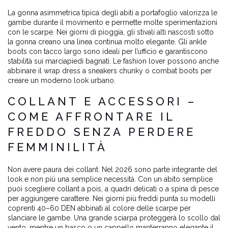
La gonna asimmetrica tipica degli abiti a portafoglio valorizza le
gambe durante il movimento e permette molte sperimentazioni
con le scarpe. Nei giorni di pioggia, gli stivali alti nascosti sotto
la gonna creano una linea continua molto elegante. Gli ankle
boots con tacco largo sono ideali per l’ufficio e garantiscono
stabilità sui marciapiedi bagnati. Le fashion lover possono anche
abbinare il wrap dress a sneakers chunky o combat boots per
creare un moderno look urbano.
COLLANT E ACCESSORI –
COME AFFRONTARE IL
FREDDO SENZA PERDERE
FEMMINILITÀ
Non avere paura dei collant. Nel 2026 sono parte integrante del
look e non più una semplice necessità. Con un abito semplice
puoi scegliere collant a pois, a quadri delicati o a spina di pesce
per aggiungere carattere. Nei giorni più freddi punta su modelli
coprenti 40–60 DEN abbinati al colore delle scarpe per
slanciare le gambe. Una grande sciarpa proteggerà lo scollo dal
vento, mentre un basco o un cappello manterranno elegante il