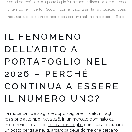
Scopri perché l'abito a portafoglio è un capo indispensabile quando
il tempo è incerto. Scopri come valorizza la silhouette, cosa
indossare sotto e come creare look per un matrimonio e per l'ufficio.
IL FENOMENO
DELL’ABITO A
PORTAFOGLIO NEL
2026 – PERCHÉ
CONTINUA A ESSERE
IL NUMERO UNO?
La moda cambia stagione dopo stagione, ma alcuni tagli
resistono al tempo. Nel 2026, in un mercato dominato dai
microtrend, il classico
abito a portafoglio
continua a occupare
un posto centrale nel guardaroba delle donne che cercano