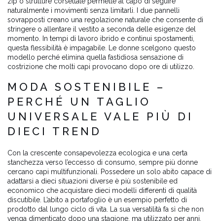
zip o strutture corsettate permette al capo di seguire
naturalmente i movimenti senza limitarli. I due pannelli
sovrapposti creano una regolazione naturale che consente di
stringere o allentare il vestito a seconda delle esigenze del
momento. In tempi di lavoro ibrido e continui spostamenti,
questa flessibilità è impagabile. Le donne scelgono questo
modello perché elimina quella fastidiosa sensazione di
costrizione che molti capi provocano dopo ore di utilizzo.
MODA SOSTENIBILE –
PERCHÉ UN TAGLIO
UNIVERSALE VALE PIÙ DI
DIECI TREND
Con la crescente consapevolezza ecologica e una certa
stanchezza verso l’eccesso di consumo, sempre più donne
cercano capi multifunzionali. Possedere un solo abito capace di
adattarsi a dieci situazioni diverse è più sostenibile ed
economico che acquistare dieci modelli differenti di qualità
discutibile. L’abito a portafoglio è un esempio perfetto di
prodotto dal lungo ciclo di vita. La sua versatilità fa sì che non
venga dimenticato dopo una stagione, ma utilizzato per anni.