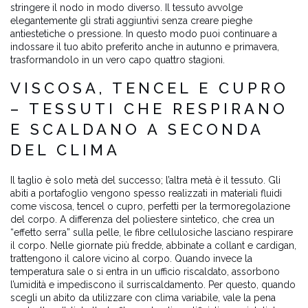
stringere il nodo in modo diverso. Il tessuto avvolge
elegantemente gli strati aggiuntivi senza creare pieghe
antiestetiche o pressione. In questo modo puoi continuare a
indossare il tuo abito preferito anche in autunno e primavera,
trasformandolo in un vero capo quattro stagioni.
VISCOSA, TENCEL E CUPRO
– TESSUTI CHE RESPIRANO
E SCALDANO A SECONDA
DEL CLIMA
Il taglio è solo metà del successo; l’altra metà è il tessuto. Gli
abiti a portafoglio vengono spesso realizzati in materiali fluidi
come viscosa, tencel o cupro, perfetti per la termoregolazione
del corpo. A differenza del poliestere sintetico, che crea un
“effetto serra” sulla pelle, le fibre cellulosiche lasciano respirare
il corpo. Nelle giornate più fredde, abbinate a collant e cardigan,
trattengono il calore vicino al corpo. Quando invece la
temperatura sale o si entra in un ufficio riscaldato, assorbono
l’umidità e impediscono il surriscaldamento. Per questo, quando
scegli un abito da utilizzare con clima variabile, vale la pena