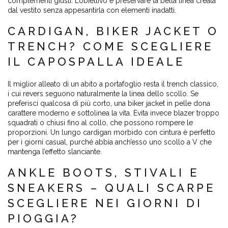
complementi giusti. L’obiettivo è preservare la bella linea creata
dal vestito senza appesantirla con elementi inadatti.
CARDIGAN, BIKER JACKET O
TRENCH? COME SCEGLIERE
IL CAPOSPALLA IDEALE
Il miglior alleato di un abito a portafoglio resta il trench classico,
i cui revers seguono naturalmente la linea dello scollo. Se
preferisci qualcosa di più corto, una biker jacket in pelle dona
carattere moderno e sottolinea la vita. Evita invece blazer troppo
squadrati o chiusi fino al collo, che possono rompere le
proporzioni. Un lungo cardigan morbido con cintura è perfetto
per i giorni casual, purché abbia anch’esso uno scollo a V che
mantenga l’effetto slanciante.
ANKLE BOOTS, STIVALI E
SNEAKERS – QUALI SCARPE
SCEGLIERE NEI GIORNI DI
PIOGGIA?