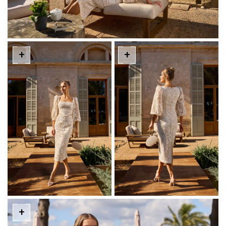
+
+
+