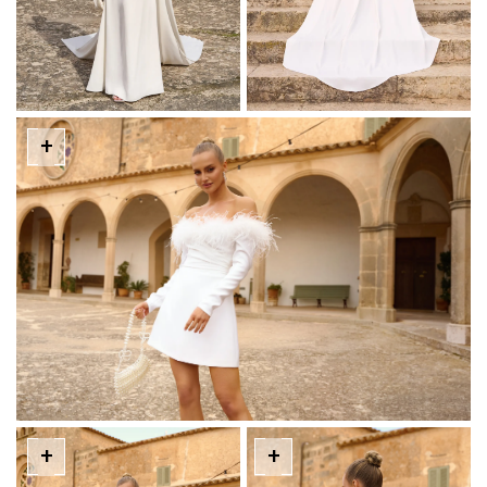
+
+
+