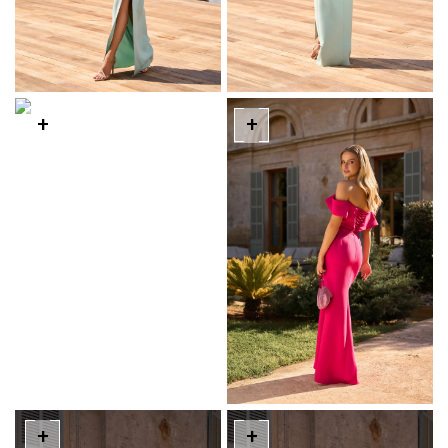
+
+
+
+