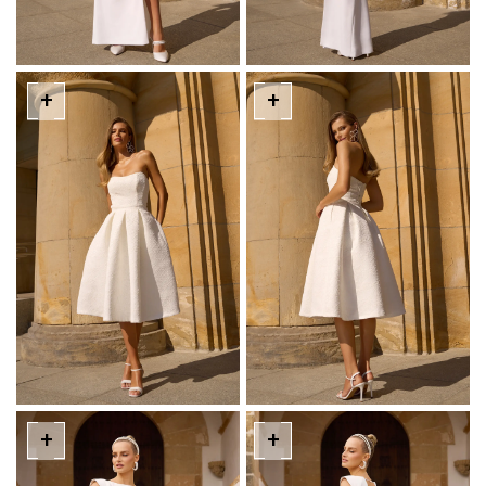
+
+
+
+