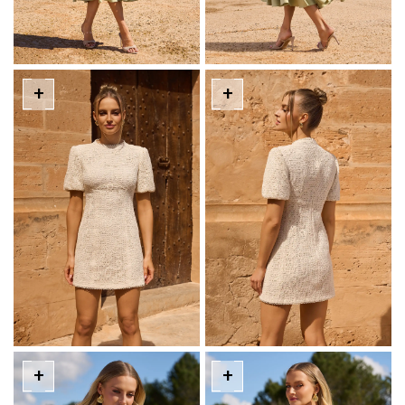
+
+
+
+