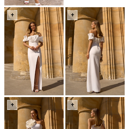
+
+
+
+