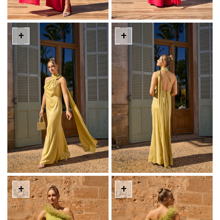
+
+
+
+