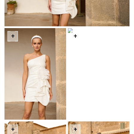
+
+
+
+