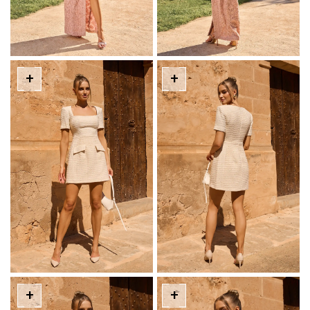
+
+
+
+