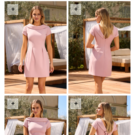
+
+
+
+