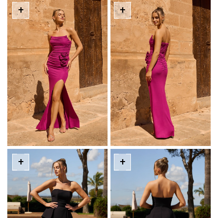
+
+
+
+