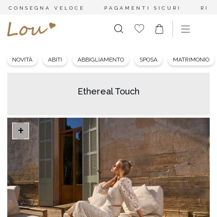
CONSEGNA VELOCE
PAGAMENTI SICURI
RES
NOVITÀ
ABITI
ABBIGLIAMENTO
SPOSA
MATRIMONIO
Ethereal Touch
+