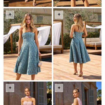
+
+
+
+