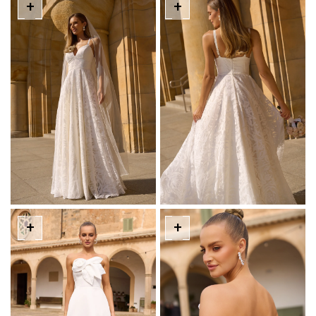
+
+
+
+