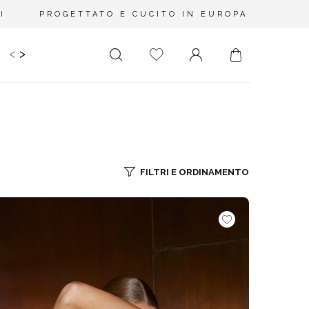
I
PROGETTATO E CUCITO IN EUROPA
<
>
IDS
CERIMONIA
PLUS SIZE
SALE
LUNGHEZZA
RITAGLIATO DA
MINI
NESSUNA
SCOLLATURA
MIDI
FILTRI E ORDINAMENTO
SULLA SCHIENA
MAXI
QUADRATO
SCOLLO A
PORTAFOGLIO
SCOLLO A V
ASIMMETRICO
CARMEN