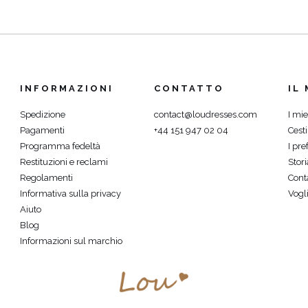
Ù
INFORMAZIONI
CONTATTO
IL
Spedizione
contact@loudresses.com
I mie
Pagamenti
+44 151 947 02 04
Cest
Programma fedeltà
I pref
Restituzioni e reclami
Stori
Regolamenti
Cont
Informativa sulla privacy
Vogli
Aiuto
Blog
Informazioni sul marchio