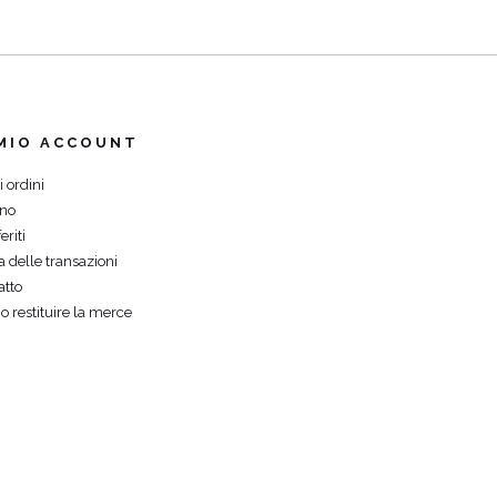
 MIO ACCOUNT
i ordini
ino
eriti
a delle transazioni
atto
o restituire la merce