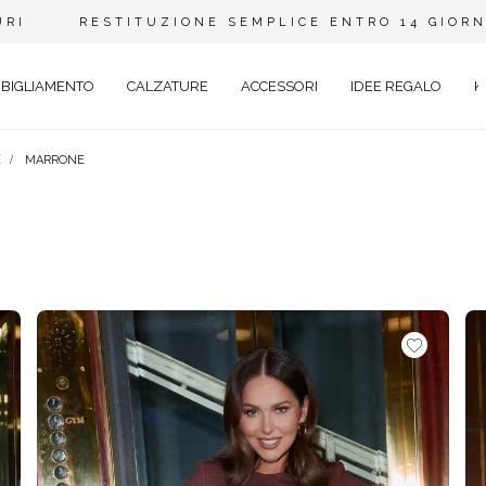
URI
RESTITUZIONE SEMPLICE ENTRO 14 GIORN
BIGLIAMENTO
CALZATURE
ACCESSORI
IDEE REGALO
K
E
MARRONE
A
ANTE
Y
EVALE
AL
TAIL
O
ENTI