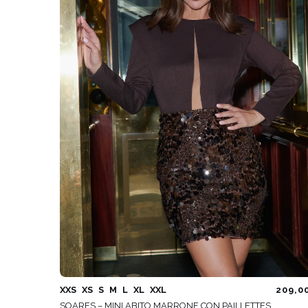
COMUNIONE
SVAS
ASIM
VEDI TUTTO
VEDI TUTTO
BOH
JEAN
ABITI
CON 
STAGIONE / TESSUTO
MANIC
ESTATE
CON 
LUN
PRIMAVERA
CON 
AUTUNNO
SULL
INVERNO
SENZ
XXS
XS
S
M
L
XL
XXL
209,0
SOARES – MINI ABITO MARRONE CON PAILLETTES