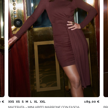
ATO
METRICO
O
S
 IN MAGLIA
PAILLETTES
HE / SPALLINE
CATEGORIE POPOLARI
ALTRO
MANICHE
PER IL MATRIMONIO
SCOPRI LE NOVITÀ
GHE
NOVITÀ
MANICHE CORTE
E SPALLINE
A SPALLINE
0 €
XXS
XS
S
M
L
XL
XXL
189,00 €
MACERATA – MINI ABITO MARRONE CON FASCIA
BR