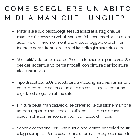
COME SCEGLIERE UN ABITO
MIDI A MANICHE LUNGHE?
Materiale e suo peso:
Scegli tessuti adatti alla stagione. Le
maglie più spesse e i velluti sono perfetti per tenerti al caldo in
autunno e in inverno, mentre la viscosa leggera o lo chiffon
foderato garantiranno traspirabilità nelle giornate più calde.
Vestibilità aderente al corpo:
Presta attenzione al punto vita. Se
desideri accentuarlo, cerca modelli con cintura o arricciature
elastiche in vita.
Tipo di scollatura:
Una scollatura a V allungherà visivamente il
collo, mentre un colletto alto o un dolcevita aggiungeranno
dignità ed eleganza al tuo stile.
Finitura della manica:
Decidi se preferisci le classiche maniche
aderenti, oppure maniche a sbuffo, polsini ampi o delicati
spacchi che conferiscono all'outfit un tocco di moda.
Scopo e occasione:
Per l'uso quotidiano, optate per colori neutri
e tagli semplici. Per le occasioni più formali, scegliete modelli