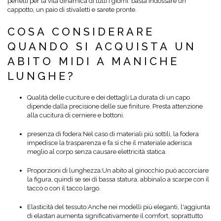
perfetti per la vita dinamica di tutti i giorni: basta indossare un
cappotto, un paio di stivaletti e sarete pronte.
COSA CONSIDERARE
QUANDO SI ACQUISTA UN
ABITO MIDI A MANICHE
LUNGHE?
Qualità delle cuciture e dei dettagli:
La durata di un capo
dipende dalla precisione delle sue finiture. Presta attenzione
alla cucitura di cerniere e bottoni.
presenza di fodera:
Nel caso di materiali più sottili, la fodera
impedisce la trasparenza e fa sì che il materiale aderisca
meglio al corpo senza causare elettricità statica.
Proporzioni di lunghezza:
Un abito al ginocchio può accorciare
la figura, quindi se sei di bassa statura, abbinalo a scarpe con il
tacco o con il tacco largo.
Elasticità del tessuto:
Anche nei modelli più eleganti, l'aggiunta
di elastan aumenta significativamente il comfort, soprattutto