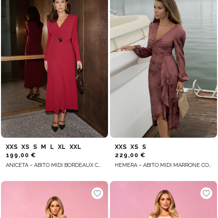
XXS
XS
S
M
L
XL
XXL
XXS
XS
S
199,00 €
229,00 €
ANICETA – ABITO MIDI BORDEAUX CON CINTURA IN VITA
HEMERA – ABITO MIDI MARRONE CON SPACCO DECORATIVO