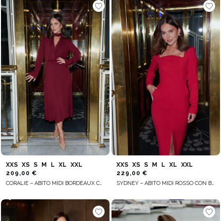
XXS
XS
S
M
L
XL
XXL
XXS
XS
S
M
L
XL
XXL
209,00 €
229,00 €
CORALIE – ABITO MIDI BORDEAUX CON COLLETTO A SCIALLE
SYDNEY – ABITO MIDI ROSSO CON BOTTONI