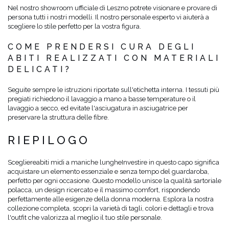
Nel nostro showroom ufficiale di Leszno potrete visionare e provare di
persona tutti i nostri modelli. Il nostro personale esperto vi aiuterà a
scegliere lo stile perfetto per la vostra figura.
COME PRENDERSI CURA DEGLI
ABITI REALIZZATI CON MATERIALI
DELICATI?
Seguite sempre le istruzioni riportate sull'etichetta interna. I tessuti più
pregiati richiedono il lavaggio a mano a basse temperature o il
lavaggio a secco, ed evitate l'asciugatura in asciugatrice per
preservare la struttura delle fibre.
RIEPILOGO
Scegliere
abiti midi a maniche lunghe
Investire in questo capo significa
acquistare un elemento essenziale e senza tempo del guardaroba,
perfetto per ogni occasione. Questo modello unisce la qualità sartoriale
polacca, un design ricercato e il massimo comfort, rispondendo
perfettamente alle esigenze della donna moderna. Esplora la nostra
collezione completa, scopri la varietà di tagli, colori e dettagli e trova
l'outfit che valorizza al meglio il tuo stile personale.