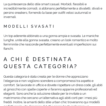
La quintessenza dello stile smart casual. Morbidi, flessibili e
incredibilmente comodi, si abbinano perfettamente a stivaletti, stivali e
persino sneakers, fornendo la base per outfit veloci autunnali e
invernali.
MODELLI SVASATI
Un top aderente abbinato a una gonna ampia e svasata. Le maniche
lunghe, unite alla gonna svasata, creano un look romantico e molto
femminile che nasconde perfettamente eventuali imperfezioni sui
fianchi.
A CHI È DESTINATA
QUESTA CATEGORIA?
Questa categoria è stata creata per le donne che apprezzano
l'eleganza e non vogliono scendere a compromessi tra aspetto e
comfort. Se lavorate in ufficio e dovete rispettare un dress code, gli abiti
al ginocchio con spalle coperte vi faranno apparire professionali ed
eleganti. Sono anche la soluzione ideale per le invitate a un
matrimonio che cercano un'alternativa agli abiti corti per i mesi più
freddi. Inoltre, le amanti dello stile urban chic troveranno qui modelli