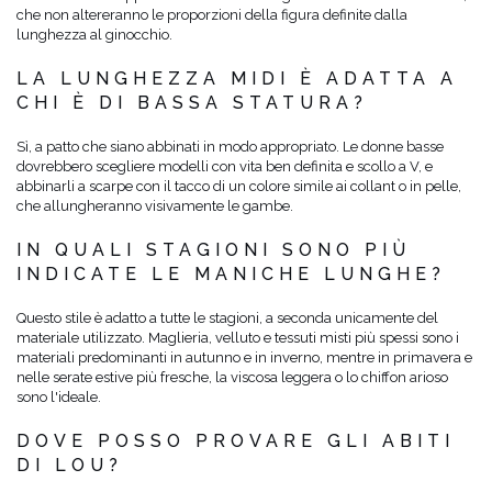
che non altereranno le proporzioni della figura definite dalla
lunghezza al ginocchio.
LA LUNGHEZZA MIDI È ADATTA A
CHI È DI BASSA STATURA?
Sì, a patto che siano abbinati in modo appropriato. Le donne basse
dovrebbero scegliere modelli con vita ben definita e scollo a V, e
abbinarli a scarpe con il tacco di un colore simile ai collant o in pelle,
che allungheranno visivamente le gambe.
IN QUALI STAGIONI SONO PIÙ
INDICATE LE MANICHE LUNGHE?
Questo stile è adatto a tutte le stagioni, a seconda unicamente del
materiale utilizzato. Maglieria, velluto e tessuti misti più spessi sono i
materiali predominanti in autunno e in inverno, mentre in primavera e
nelle serate estive più fresche, la viscosa leggera o lo chiffon arioso
sono l'ideale.
DOVE POSSO PROVARE GLI ABITI
DI LOU?