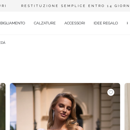
URI
RESTITUZIONE SEMPLICE ENTRO 14 GIORN
BIGLIAMENTO
CALZATURE
ACCESSORI
IDEE REGALO
K
EDÁ
A
PIZZO
ANTE
ADERENTI
SVASATO
Y
ASIMMETRICO
EVALE
BOHO
AL
JEANS
TAIL
ABITI IN MAGLIA
CON PAILLETTES