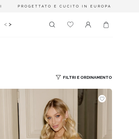
I
PROGETTATO E CUCITO IN EUROPA
<
>
IDS
CERIMONIA
PLUS SIZE
SALE
LUNGHEZZA
RITAGLIATO DA
MINI
NESSUNA
SCOLLATURA
MIDI
FILTRI E ORDINAMENTO
SULLA SCHIENA
MAXI
QUADRATO
SCOLLO A
PORTAFOGLIO
SCOLLO A V
ASIMMETRICO
CARMEN