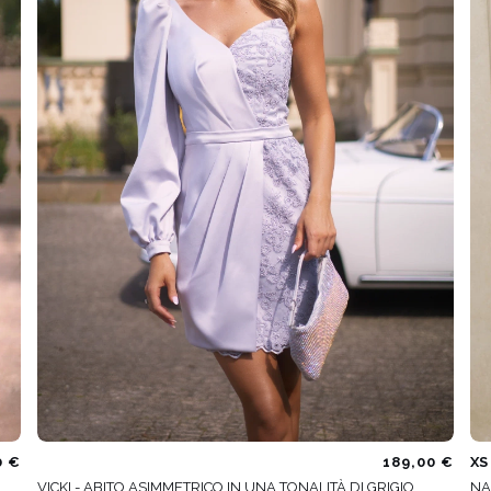
HE / SPALLINE
CATEGORIE POPOLARI
ALTRO
MANICHE
PER IL MATRIMONIO
SCOPRI LE NOVITÀ
GHE
NOVITÀ
MANICHE CORTE
E SPALLINE
A SPALLINE
0 €
189,00 €
XS
VICKI - ABITO ASIMMETRICO IN UNA TONALITÀ DI GRIGIO
NA