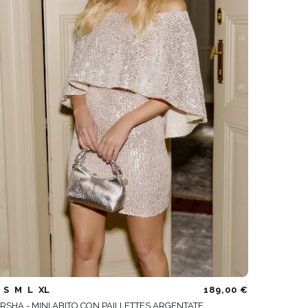
VEDI TUTTO
S
M
L
XL
189,00 €
RSHA - MINI ABITO CON PAILLETTES ARGENTATE