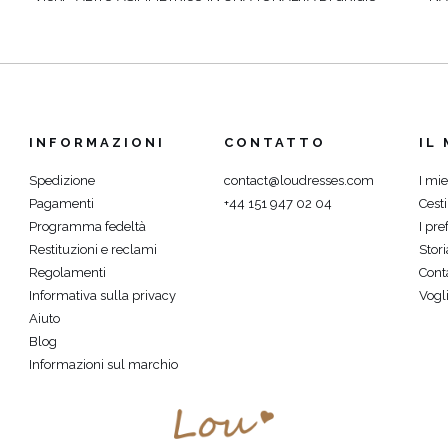
Ù
INFORMAZIONI
CONTATTO
IL
Spedizione
contact@loudresses.com
I mie
Pagamenti
+44 151 947 02 04
Cest
Programma fedeltà
I pref
Restituzioni e reclami
Stori
Regolamenti
Cont
Informativa sulla privacy
Vogli
Aiuto
Blog
Informazioni sul marchio