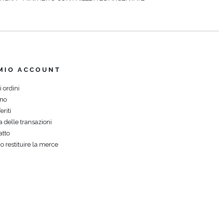
 MIO ACCOUNT
i ordini
ino
eriti
a delle transazioni
atto
o restituire la merce