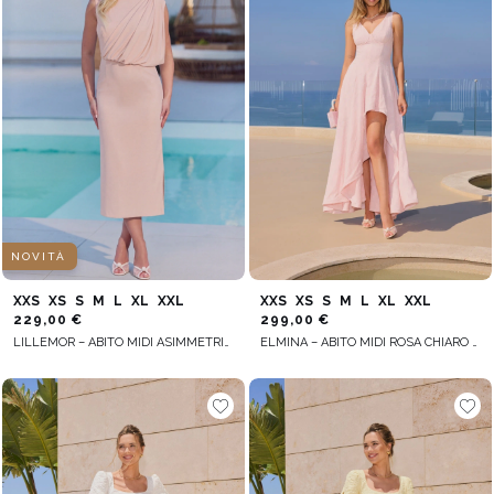
NOVITÀ
XXS
XS
S
M
L
XL
XXL
XXS
XS
S
M
L
XL
XXL
229,00 €
299,00 €
LILLEMOR – ABITO MIDI ASIMMETRICO ROSA CIPRIA
ELMINA – ABITO MIDI ROSA CHIARO CON ORLO ASIMMETRICO