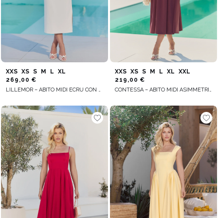
XXS
XS
S
M
L
XL
XXS
XS
S
M
L
XL
XXL
269,00 €
219,00 €
LILLEMOR – ABITO MIDI ECRU CON SPILLA IN PIUME
CONTESSA – ABITO MIDI ASIMMETRICO BORDEAUX SCURO