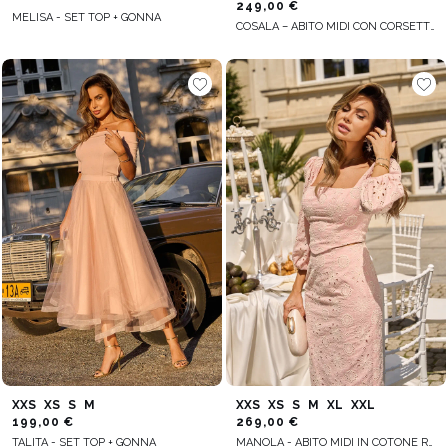
249,00 €
MELISA - SET TOP + GONNA
COSALA – ABITO MIDI CON CORSETTO E DECORAZIONI FLOREALI
XXS
XS
S
M
XXS
XS
S
M
XL
XXL
199,00 €
269,00 €
TALITA - SET TOP + GONNA
MANOLA - ABITO MIDI IN COTONE ROSA TRAFORATO