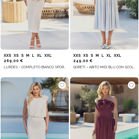
XXS
XS
S
M
L
XL
XXL
XXS
XS
S
M
L
XL
XXL
269,00 €
249,00 €
LURDES – COMPLETO BIANCO SPORCO: BLUSA + GONNA
GORETI – ABITO MIDI BLU CON SCOLLO SMERLATO