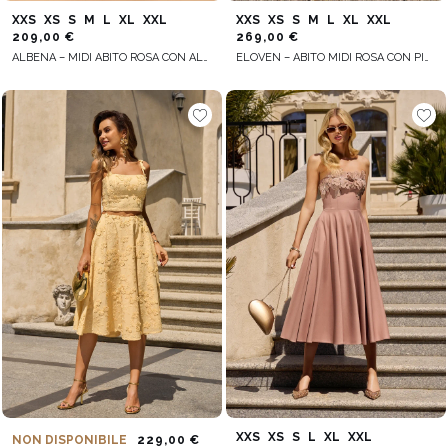
XXS
XS
S
M
L
XL
XXL
XXS
XS
S
M
L
XL
XXL
209,00 €
269,00 €
ALBENA – MIDI ABITO ROSA CON ALLACCIATURA AL COLLO
ELOVEN – ABITO MIDI ROSA CON PIUME
XXS
XS
S
L
XL
XXL
NON DISPONIBILE
229,00 €