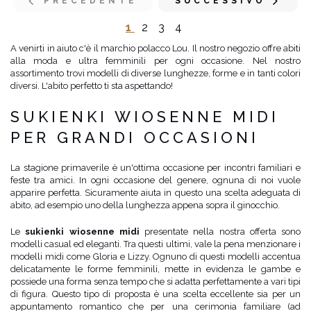
PRECEDENTE
SUCCESSIVO
1
2
3
4
A venirti in aiuto c'è il marchio polacco Lou. Il nostro negozio offre abiti
alla moda e ultra femminili per ogni occasione. Nel nostro
assortimento trovi modelli di diverse lunghezze, forme e in tanti colori
diversi. L'abito perfetto ti sta aspettando!
SUKIENKI WIOSENNE MIDI
PER GRANDI OCCASIONI
La stagione primaverile è un'ottima occasione per incontri familiari e
feste tra amici. In ogni occasione del genere, ognuna di noi vuole
apparire perfetta. Sicuramente aiuta in questo una scelta adeguata di
abito, ad esempio uno della lunghezza appena sopra il ginocchio.
Le
sukienki wiosenne midi
presentate nella nostra offerta sono
modelli casual ed eleganti. Tra questi ultimi, vale la pena menzionare i
modelli midi come Gloria e Lizzy. Ognuno di questi modelli accentua
delicatamente le forme femminili, mette in evidenza le gambe e
possiede una forma senza tempo che si adatta perfettamente a vari tipi
di figura. Questo tipo di proposta è una scelta eccellente sia per un
appuntamento romantico che per una cerimonia familiare (ad