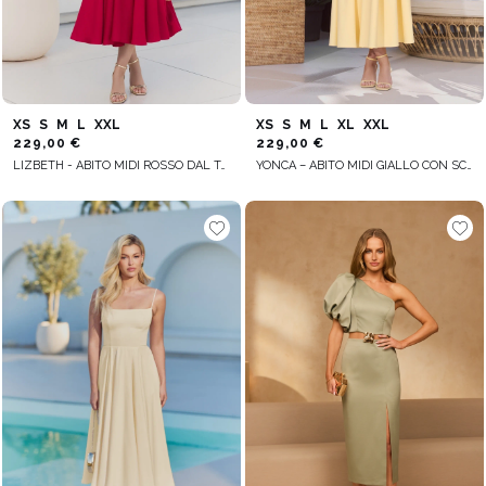
XS
S
M
L
XXL
XS
S
M
L
XL
XXL
229,00 €
229,00 €
LIZBETH - ABITO MIDI ROSSO DAL TAGLIO SVASATO
YONCA – ABITO MIDI GIALLO CON SCOLLO QUADRATO