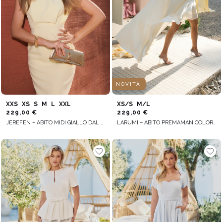
NOVITÀ
XXS
XS
S
M
L
XXL
XS/S
M/L
229,00 €
229,00 €
JEREFEN – ABITO MIDI GIALLO DAL TAGLIO ESSENZIALE
LARUMI – ABITO PREMAMAN COLOR ECRU CON TAGLIO A MANTELLA