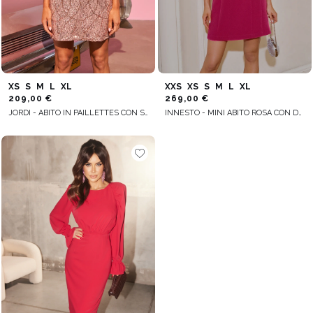
XS
S
M
L
XL
XXS
XS
S
M
L
XL
209,00 €
269,00 €
JORDI - ABITO IN PAILLETTES CON SCOLLO ALLA CARMEN
INNESTO - MINI ABITO ROSA CON DECORAZIONI FLOREALI