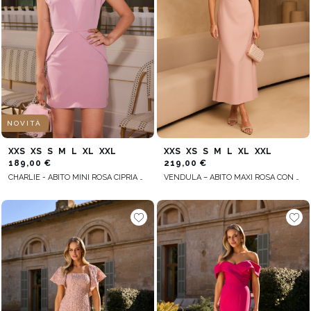
NOVITÀ
XXS
XS
S
M
L
XL
XXL
XXS
XS
S
M
L
XL
XXL
189,00 €
219,00 €
CHARLIE - ABITO MINI ROSA CIPRIA CON SCHIENA SCOPERTA
VENDULA – ABITO MAXI ROSA CON MANICHE MORBIDE