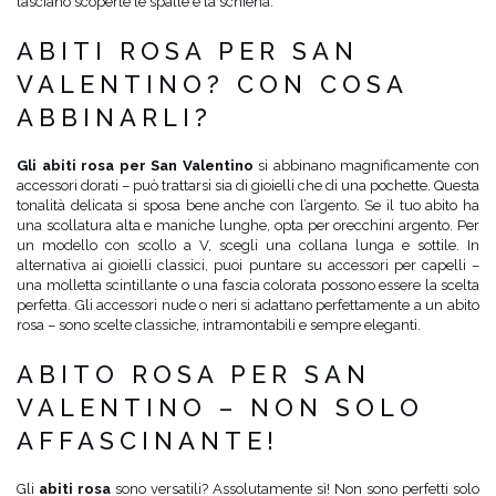
lasciano scoperte le spalle e la schiena.
ABITI ROSA PER SAN
VALENTINO? CON COSA
ABBINARLI?
Gli abiti rosa per San Valentino
si abbinano magnificamente con
accessori dorati – può trattarsi sia di gioielli che di una pochette. Questa
tonalità delicata si sposa bene anche con l’argento. Se il tuo abito ha
una scollatura alta e maniche lunghe, opta per orecchini argento. Per
un modello con scollo a V, scegli una collana lunga e sottile. In
alternativa ai gioielli classici, puoi puntare su accessori per capelli –
una molletta scintillante o una fascia colorata possono essere la scelta
perfetta. Gli accessori nude o neri si adattano perfettamente a un abito
rosa – sono scelte classiche, intramontabili e sempre eleganti.
ABITO ROSA PER SAN
VALENTINO – NON SOLO
AFFASCINANTE!
Gli
abiti rosa
sono versatili? Assolutamente sì! Non sono perfetti solo