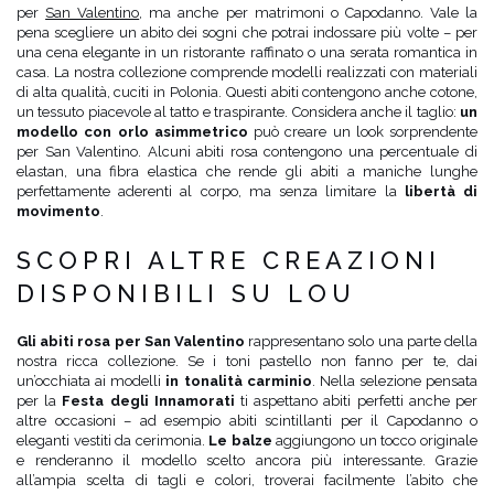
per
San Valentino
, ma anche per matrimoni o Capodanno. Vale la
pena scegliere un abito dei sogni che potrai indossare più volte – per
una cena elegante in un ristorante raffinato o una serata romantica in
casa. La nostra collezione comprende modelli realizzati con materiali
di alta qualità, cuciti in Polonia. Questi abiti contengono anche cotone,
un tessuto piacevole al tatto e traspirante. Considera anche il taglio:
un
modello con orlo asimmetrico
può creare un look sorprendente
per San Valentino. Alcuni abiti rosa contengono una percentuale di
elastan, una fibra elastica che rende gli abiti a maniche lunghe
perfettamente aderenti al corpo, ma senza limitare la
libertà di
movimento
.
SCOPRI ALTRE CREAZIONI
DISPONIBILI SU LOU
Gli abiti rosa per San Valentino
rappresentano solo una parte della
nostra ricca collezione. Se i toni pastello non fanno per te, dai
un’occhiata ai modelli
in tonalità carminio
. Nella selezione pensata
per la
Festa degli Innamorati
ti aspettano abiti perfetti anche per
altre occasioni – ad esempio abiti scintillanti per il Capodanno o
eleganti vestiti da cerimonia.
Le balze
aggiungono un tocco originale
e renderanno il modello scelto ancora più interessante. Grazie
all’ampia scelta di tagli e colori, troverai facilmente l’abito che