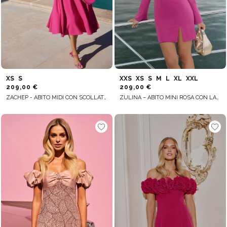
XS
S
XXS
XS
S
M
L
XL
XXL
209,00 €
209,00 €
ZACHEP - ABITO MIDI CON SCOLLATURA ALL'AMERICANA DI GRANDE EFFETTO
ZULINA – ABITO MINI ROSA CON LACCIO AL COLLO