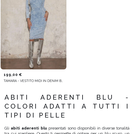
199,00 €
TAMARA - VESTITO MIDI IN DENIM BLU
ABITI ADERENTI BLU -
COLORI ADATTI A TUTTI I
TIPI DI PELLE
Gli
abiti aderenti blu
presentati sono disponibili in diverse tonalità
tra cui scegliere. Questo ti permette di optare per un blu scuro, un