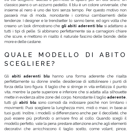
classico jeans o un azzurro pastello. Il blu è un colore universale, che
insieme al nero è uno dei toni senza tempo. Per questo motivo non
passerà mai di moda, nonostante i continui cambiamenti delle
tendenze. I designer e le trendsetter lo sanno bene, ed ogni volta che
creano un look dimostrano che
gli abiti aderenti blu
si adattano a
tutti i tipi di pelle. Si abbinano perfettamente sia a carnagioni chiare
che scure, e mettono in risalto il naturale fascino delle bionde, delle
more e delle castane.
QUALE MODELLO DI ABITO
SCEGLIERE?
Gli
abiti aderenti blu
hanno una forma aderente che risalta
perfettamente su donne snelle, desiderose di sottolineare i punti di
forza della loro figura. Il taglio che si stringe in vita enfatizza il punto
vita, mentre la parte superiore e inferiore che si adatta alla silhouette
mette in evidenza altre zone del corpo. Nonostante il taglio
aderente
,
tutti gli
abiti blu
sono comodi da indossare poiché non limitano i
movimenti. Puoi scegliere la lunghezza mini, midi o maxi, in base ai
tuoi gusti. Inoltre, i modelli si differenziano anche per il decolleté, che
può essere più profondo o arrivare fino al collo. Quando scegli il
modello perfetto, vale la pena prestare attenzione anche agli elementi
decorativi che arricchiscono il taglio scelto, come volant, pince,