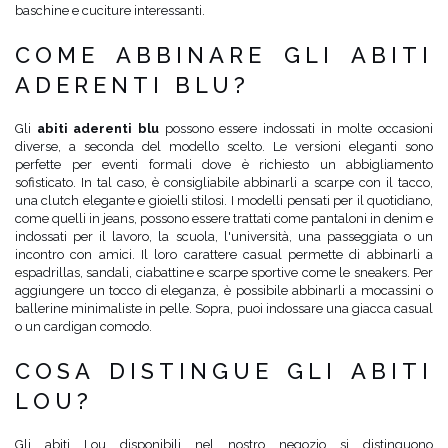
baschine e cuciture interessanti.
COME ABBINARE GLI ABITI
ADERENTI BLU?
Gli
abiti aderenti blu
possono essere indossati in molte occasioni
diverse, a seconda del modello scelto. Le versioni eleganti sono
perfette per eventi formali dove è richiesto un abbigliamento
sofisticato. In tal caso, è consigliabile abbinarli a scarpe con il tacco,
una clutch elegante e gioielli stilosi. I modelli pensati per il quotidiano,
come quelli in jeans, possono essere trattati come pantaloni in denim e
indossati per il lavoro, la scuola, l'università, una passeggiata o un
incontro con amici. Il loro carattere casual permette di abbinarli a
espadrillas, sandali, ciabattine e scarpe sportive come le sneakers. Per
aggiungere un tocco di eleganza, è possibile abbinarli a mocassini o
ballerine minimaliste in pelle. Sopra, puoi indossare una giacca casual
o un cardigan comodo.
COSA DISTINGUE GLI ABITI
LOU?
Gli abiti Lou disponibili nel nostro negozio si distinguono