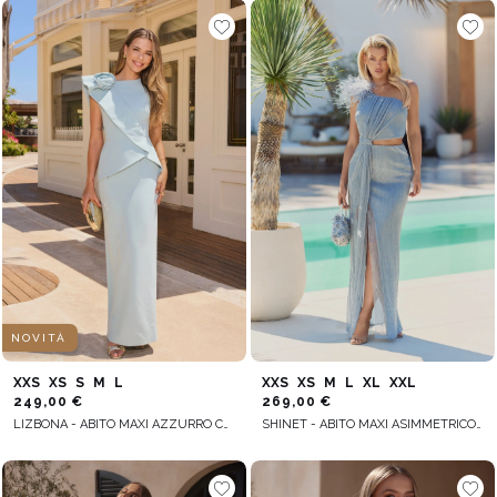
NOVITÀ
XXS
XS
S
M
L
XXS
XS
M
L
XL
XXL
249,00 €
269,00 €
LIZBONA - ABITO MAXI AZZURRO CON BASCHINA E FIORE REALIZZATO A MANO
SHINET - ABITO MAXI ASIMMETRICO CON PIUME