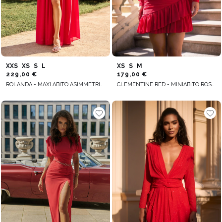
XXS
XS
S
L
XS
S
M
229,00 €
179,00 €
ROLANDA - MAXI ABITO ASIMMETRICO CON MANICHE STACCABILI E FIORE
CLEMENTINE RED - MINIABITO ROSSO INCRESPATO