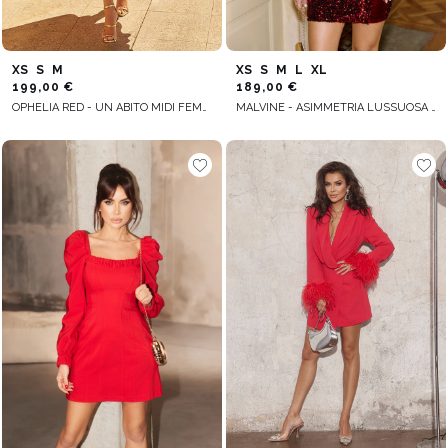
XS
S
M
XS
S
M
L
XL
199,00 €
189,00 €
OPHELIA RED - UN ABITO MIDI FEMMINILE IN UNA TONALITÀ DI ROSSO
MALVINE - ASIMMETRIA LUSSUOSA IN PELUCHE E PAILLETTES