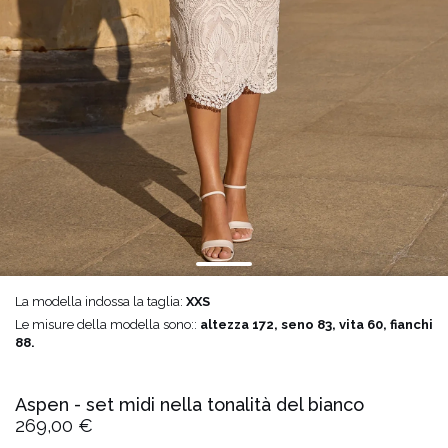
La modella indossa la taglia:
XXS
Le misure della modella sono::
altezza 172, seno 83, vita 60, fianchi
88.
Aspen - set midi nella tonalità del bianco
269,00 €