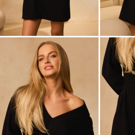
ASIM
VEDI TUTTO
VEDI TUTTO
BOH
JEAN
ABITI
CON 
STAGIONE / TESSUTO
MANIC
ESTATE
CON 
LUN
PRIMAVERA
CON 
AUTUNNO
SULL
INVERNO
SENZ