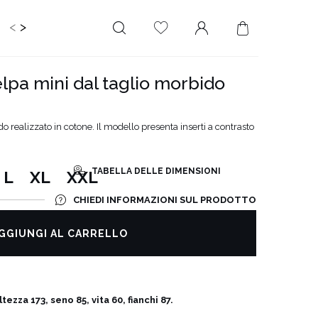
<
>
IDS
CERIMONIA
PLUS SIZE
SALE
lpa mini dal taglio morbido
LUNGHEZZA
RITAGLIATO DA
MINI
NESSUNA
o realizzato in cotone. Il modello presenta inserti a contrasto
SCOLLATURA
MIDI
SULLA SCHIENA
MAXI
TABELLA DELLE DIMENSIONI
L
XL
XXL
QUADRATO
SCOLLO A
CHIEDI INFORMAZIONI SUL PRODOTTO
PORTAFOGLIO
SCOLLO A V
GGIUNGI AL CARRELLO
ASIMMETRICO
CARMEN
ltezza 173, seno 85, vita 60, fianchi 87.