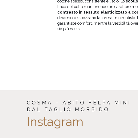
dell'anca
posteriore
cotone spesso, consistente e liscio. Lo
scollo
(cm)
dell’abito
linea del collo mantenendo un carattere mod
dalla spalla
contrasto in tessuto elasticizzato a co
(cm)
dinamico e spezzano la forma minimalista. Il
86-89
86
garantisce comfort, mentre la vestibilità over
90-93
86
sia più decisi.
94-97
86
98-101
88
102-106
90
107-112
93
113-118
96
COSMA – ABITO FELPA MINI
DAL TAGLIO MORBIDO
Instagram