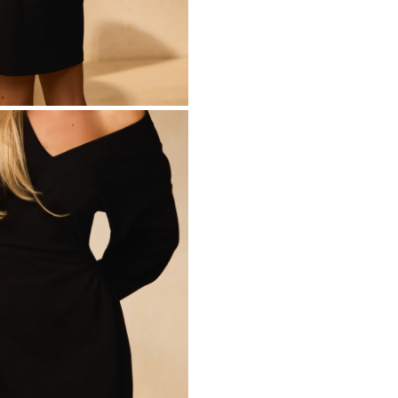
METRICO
O
S
 IN MAGLIA
PAILLETTES
HE / SPALLINE
CATEGORIE POPOLARI
ALTRO
MANICHE
PER IL MATRIMONIO
SCOPRI LE NOVITÀ
GHE
NOVITÀ
MANICHE CORTE
E SPALLINE
A SPALLINE