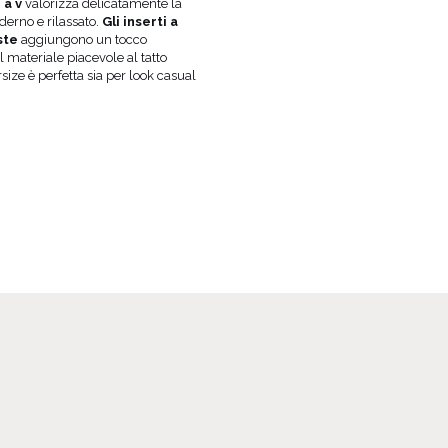
 a v
valorizza delicatamente la
LUNGHEZZA
MINI
erno e rilassato.
Gli inserti a
TESSUTO 1
COTONE 90%
, POLIESTERE
ste
aggiungono un tocco
CINTURA A COSTINE
COTONE 97%
, EL
 materiale piacevole al tatto
size è perfetta sia per look casual
GRAVIDANZA
SÌ
FODERA
NO
SCOLLATURA
A PUNTA
REGGISENO CONSIGLIATO
CLASSICO
PUÒ VARIARE LEGGERMENT
TONALITÀ
IMPOSTAZIONI DELLO SCH
PRODUTTORE UFFICIALE
LOU SP. Z O.
PAESE DI PRODUZIONE
POLONIA