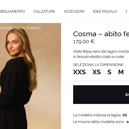
BIGLIAMENTO
CALZATURE
ACCESSORI
IDEE REGALO
K
MINI DAL TAGLIO MORBIDO
Cosma – abito fe
179,00 €
A
Abito felpa nero dal taglio morbid
in tessuto elasticizzato a coste.
GANTE
SELEZIONA LA DIMENSIONE
XXS
XS
S
M
Y
EVALE
UAL
A
TAIL
O
La modella indossa la taglia:
XS
ENTI
Le misure della modella sono::
a
ATO