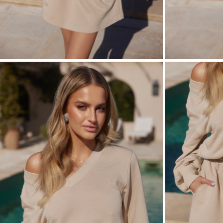
ASIM
VEDI TUTTO
VEDI TUTTO
BOH
JEAN
ABITI
CON 
STAGIONE / TESSUTO
MANIC
ESTATE
CON 
LUN
PRIMAVERA
CON 
AUTUNNO
SULL
INVERNO
SENZ