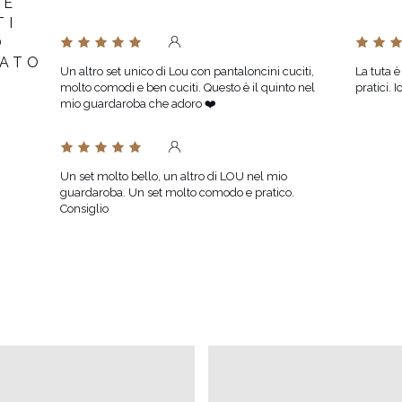
RE
TI
O
TATO
Un altro set unico di Lou con pantaloncini cuciti,
La tuta è
molto comodi e ben cuciti. Questo è il quinto nel
pratici. 
mio guardaroba che adoro ❤️
Un set molto bello, un altro di LOU nel mio
guardaroba. Un set molto comodo e pratico.
Consiglio