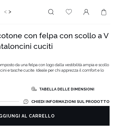
<
>
IDS
CERIMONIA
PLUS SIZE
SALE
CITI
cotone con felpa con scollo a V
LUNGHEZZA
RITAGLIATO DA
aloncini cuciti
MINI
NESSUNA
SCOLLATURA
MIDI
omposto da una felpa con logo dalla vestibilità ampia e scollo
SULLA SCHIENA
MAXI
ni e tasche cucite. Ideale per chi apprezza il comfort e lo
QUADRATO
SCOLLO A
TABELLA DELLE DIMENSIONI
PORTAFOGLIO
SCOLLO A V
CHIEDI INFORMAZIONI SUL PRODOTTO
ASIMMETRICO
GGIUNGI AL CARRELLO
CARMEN