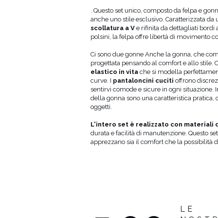
38
66-70
. Questo set unico, composto da felpa e gonn
40
74-78
anche uno stile esclusivo. Caratterizzata da u
scollatura a V
e rifinita da dettagliati bordi 
polsini, la felpa offre libertà di movimento c
Ci sono due gonne Anche la gonna, che compl
progettata pensando al comfort e allo stile.
elastico in vita
che si modella perfettamen
curve. I
pantaloncini cuciti
offrono discrez
sentirvi comode e sicure in ogni situazione. In
della gonna sono una caratteristica pratica, 
oggetti.
L'intero set è realizzato con materiali d
durata e facilità di manutenzione. Questo set
apprezzano sia il comfort che la possibilità di
LE