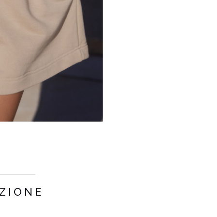
COLORE
BEIGE E NUDO
IZIONE
LUNGHEZZA
MINI
TESSUTO 1
COTONE 90%
, POLIESTERE