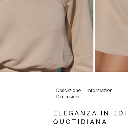
Descrizione
Informazioni
Dimensioni
Lunghezza
Circonferenza
ELEGANZA IN ED
davanti della
vita (cm)
QUOTIDIANA
gonna (cm)