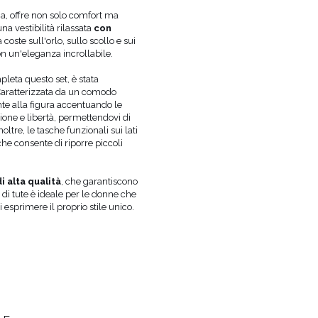
TESSUTO 2
COTONE 92%
, ELASTAN 8%
a, offre non solo comfort ma
TKANINA 3
COTONE 97%
, ELASTAN 3%
na vestibilità rilassata
con
FODERA
SÌ
a coste sull'orlo, sullo scollo e sui
on un'eleganza incrollabile.
GRAVIDANZA
NON
SCOLLATURA
A FORMA DI V
eta questo set, è stata
REGGISENO CONSIGLIATO
REGGISENO
 Caratterizzata da un comodo
te alla figura accentuando le
PUÒ VARIARE LEGGERMENT
TONALITÀ
ione e libertà, permettendovi di
IMPOSTAZIONI DELLO SCH
oltre, le tasche funzionali sui lati
LE MISURE DELLA MODELLA
ALTEZ
che consente di riporre piccoli
SONO:
FIANCH
LA MODELLA INDOSSA LA TAGLIA
XS
PRODUTTORE UFFICIALE
LOU SP. Z O.
i alta qualità
, che garantiscono
 di tute è ideale per le donne che
PAESE DI PRODUZIONE
POLONIA
 esprimere il proprio stile unico.