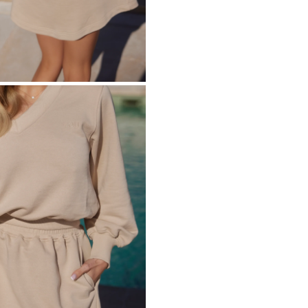
METRICO
O
S
 IN MAGLIA
PAILLETTES
HE / SPALLINE
CATEGORIE POPOLARI
ALTRO
MANICHE
PER IL MATRIMONIO
SCOPRI LE NOVITÀ
GHE
NOVITÀ
MANICHE CORTE
E SPALLINE
A SPALLINE