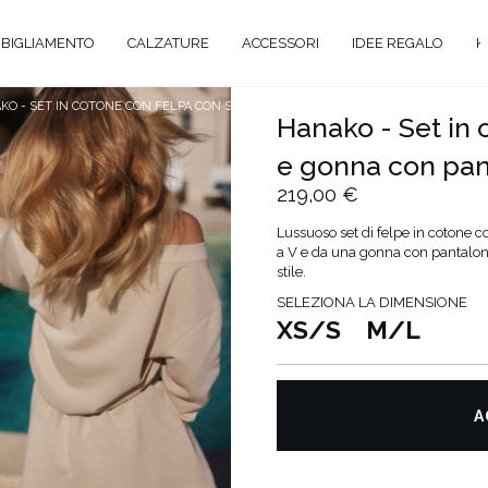
BIGLIAMENTO
CALZATURE
ACCESSORI
IDEE REGALO
K
KO - SET IN COTONE CON FELPA CON SCOLLO A V E GONNA CON PANTALONCINI CU
Hanako - Set in 
e gonna con pant
A
219,00 €
ANTE
Lussuoso set di felpe in cotone c
a V e da una gonna con pantalonci
stile.
Y
SELEZIONA LA DIMENSIONE
EVALE
XS/S
M/L
AL
TAIL
O
A
ENTI
ATO