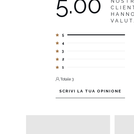
5.00
NOST
CLIEN
HANN
VALU
5
4
3
2
1
Totale 3
SCRIVI LA TUA OPINIONE