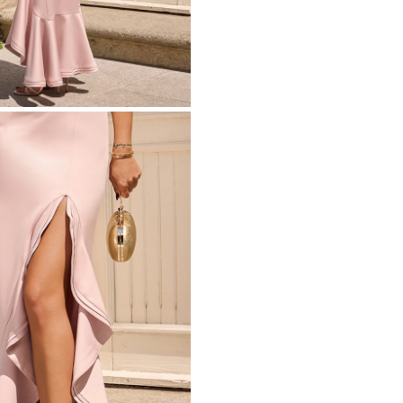
METRICO
O
S
 IN MAGLIA
PAILLETTES
HE / SPALLINE
CATEGORIE POPOLARI
ALTRO
MANICHE
PER IL MATRIMONIO
SCOPRI LE NOVITÀ
GHE
NOVITÀ
MANICHE CORTE
E SPALLINE
A SPALLINE