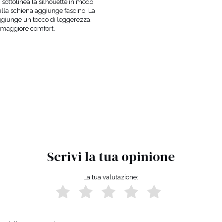
i
sottolinea la silhouette in modo
LUNGHEZZA
MAXI
ulla schiena aggiunge fascino. La
TESSUTO 1
POLIESTERE 100%
ggiunge un tocco di leggerezza.
TESSUTO 2
POLIESTERE 100%
un maggiore comfort.
FODERA
SÌ
GRAVIDANZA
NON
SCOLLATURA
SEMPLICE
REGGISENO CONSIGLIATO
STRAPLESS
PUÒ VARIARE LEGGERMENT
TONALITÀ
IMPOSTAZIONI DELLO SCH
PRODUTTORE UFFICIALE
LOU SP. Z O.
PAESE DI PRODUZIONE
POLONIA
Scrivi la tua opinione
La tua valutazione: