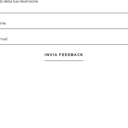
o della tua recensione
nome
email
INVIA FEEDBACK