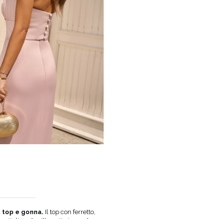
a
top e gonna.
Il top con ferretto,
COLORE
ROSA