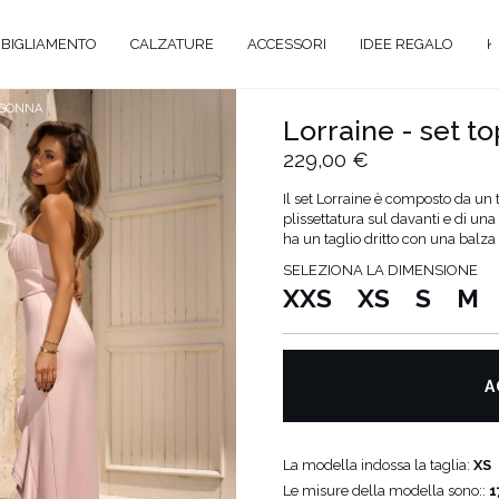
BIGLIAMENTO
CALZATURE
ACCESSORI
IDEE REGALO
K
+ GONNA
Lorraine - set t
229,00 €
A
Il set Lorraine è composto da un t
plissettatura sul davanti e di una
ANTE
ha un taglio dritto con una balza p
SELEZIONA LA DIMENSIONE
Y
XXS
XS
S
M
EVALE
AL
TAIL
A
O
ENTI
La modella indossa la taglia:
XS
ATO
Le misure della modella sono::
1