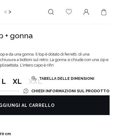
<
>
IDS
CERIMONIA
PLUS SIZE
SALE
op + gonna
LUNGHEZZA
RITAGLIATO DA
MINI
NESSUNA
op e da una gonna. Il top è dotato di ferretti, di una
SCOLLATURA
 chiusura a bottoni sul retro. La gonna si chiude con una zip e
MIDI
lissettata. L'intero capo è rifin
SULLA SCHIENA
MAXI
QUADRATO
TABELLA DELLE DIMENSIONI
L
XL
XXL
SCOLLO A
PORTAFOGLIO
CHIEDI INFORMAZIONI SUL PRODOTTO
SCOLLO A V
GGIUNGI AL CARRELLO
ASIMMETRICO
CARMEN
70 cm