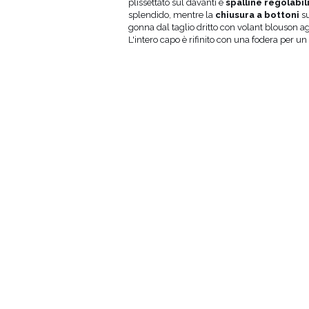
fianchi (cm)
del corpetto
plissettato sul davanti e
spalline regolabil
al centro
splendido, mentre la
chiusura a bottoni
s
davanti (cm)
gonna dal taglio dritto con volant blouson a
L'intero capo è rifinito con una fodera per 
9
49
80
3
49
80
49
80
1
49
80
05
49
80
12
49
80
18
49
80