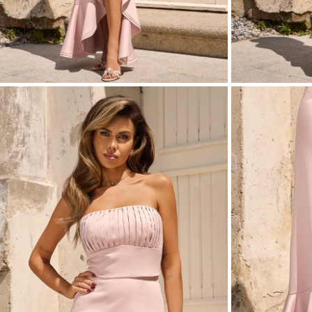
ASIM
VEDI TUTTO
VEDI TUTTO
BOH
JEAN
ABITI
CON 
STAGIONE / TESSUTO
MANIC
ESTATE
CON 
LUN
PRIMAVERA
CON 
AUTUNNO
SULL
INVERNO
SENZ