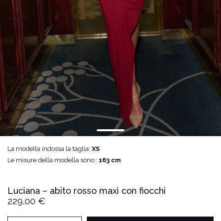
La modella indossa la taglia:
XS
Le misure della modella sono::
163 cm
Luciana – abito rosso maxi con fiocchi
229,00 €