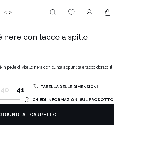
<
>
IDS
CERIMONIA
PLUS SIZE
SALE
é nere con tacco a spillo
LUNGHEZZA
RITAGLIATO DA
MINI
NESSUNA
SCOLLATURA
MIDI
in pelle di vitello nera con punta appuntita e tacco dorato. Il
SULLA SCHIENA
MAXI
QUADRATO
TABELLA DELLE DIMENSIONI
SCOLLO A
40
41
PORTAFOGLIO
CHIEDI INFORMAZIONI SUL PRODOTTO
SCOLLO A V
ASIMMETRICO
GGIUNGI AL CARRELLO
CARMEN