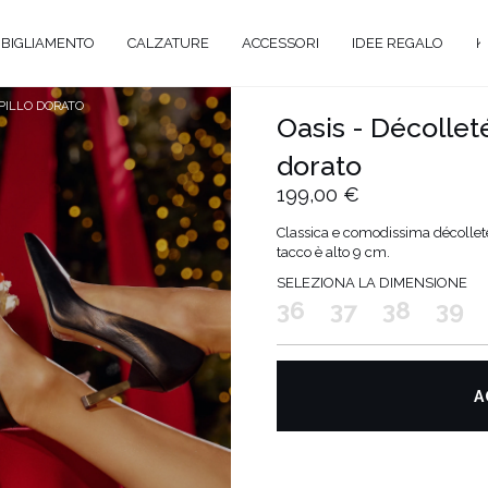
BIGLIAMENTO
CALZATURE
ACCESSORI
IDEE REGALO
K
SPILLO DORATO
Oasis - Décollet
dorato
A
199,00 €
ANTE
Classica e comodissima décolleté 
tacco è alto 9 cm.
Y
SELEZIONA LA DIMENSIONE
36
37
38
39
EVALE
AL
TAIL
A
O
ENTI
ATO