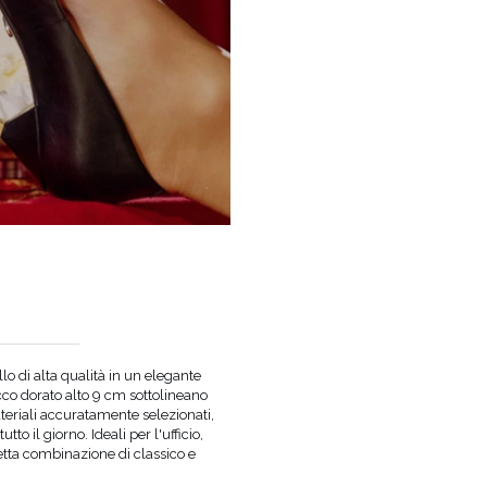
llo di alta qualità in un elegante
COLORE
NERO
acco dorato alto 9 cm sottolineano
TESSUTO ESTERNO
PELLE NATURALE 
teriali accuratamente selezionati,
FODERA
PELLE DI CAPRA
o il giorno. Ideali per l'ufficio,
ALTEZZA DEL TACCO
9 CM
rfetta combinazione di classico e
SUOLE
SIMILPELLE