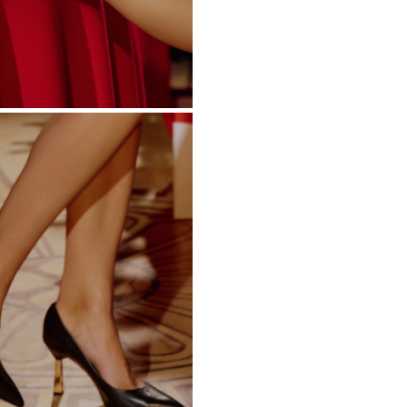
METRICO
O
S
 IN MAGLIA
PAILLETTES
HE / SPALLINE
CATEGORIE POPOLARI
ALTRO
MANICHE
PER IL MATRIMONIO
SCOPRI LE NOVITÀ
GHE
NOVITÀ
MANICHE CORTE
E SPALLINE
A SPALLINE