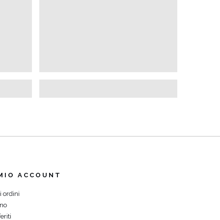
 MIO ACCOUNT
i ordini
ino
eriti