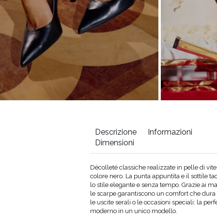
Descrizione
Informazioni
Dimensioni
ezza della soletta (cm)
Décolleté classiche realizzate in pelle di vite
colore nero. La punta appuntita e il sottile t
lo stile elegante e senza tempo. Grazie ai ma
le scarpe garantiscono un comfort che dura tutt
le uscite serali o le occasioni speciali: la pe
moderno in un unico modello.