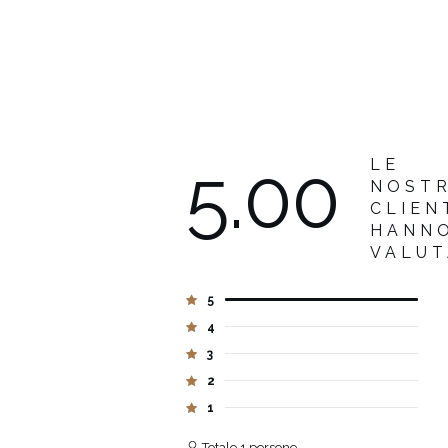
5.00
LE
NOST
CLIEN
HANN
VALU
5
4
3
2
1
Totale 1 persone