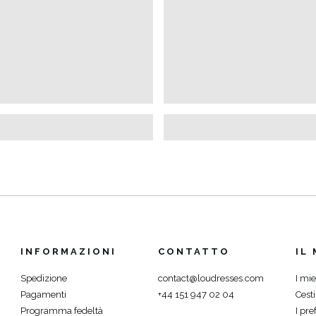
Ù
INFORMAZIONI
CONTATTO
IL
Spedizione
contact@loudresses.com
I mie
Pagamenti
+44 151 947 02 04
Cest
Programma fedeltà
I pref