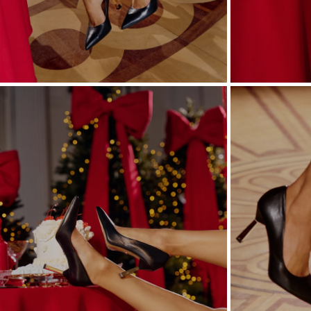
ASIM
VEDI TUTTO
VEDI TUTTO
BOH
JEAN
ABITI
CON 
STAGIONE / TESSUTO
MANIC
ESTATE
CON 
LUN
PRIMAVERA
CON 
AUTUNNO
SULL
INVERNO
SENZ