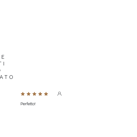
PUÒ VARIARE LEGGERMENT
TONALITÀ
IMPOSTAZIONI DELLO SCH
PRODUTTORE UFFICIALE
LOU SP. Z O.
PAESE DI PRODUZIONE
POLONIA
RE
TI
O
TATO
Perfetto!