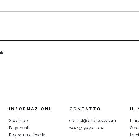
HE / SPALLINE
CATEGORIE POPOLARI
ALTRO
MANICHE
PER IL MATRIMONIO
SCOPRI LE NOVITÀ
GHE
NOVITÀ
MANICHE CORTE
E SPALLINE
nte
A SPALLINE
Ù
INFORMAZIONI
CONTATTO
IL
Spedizione
contact@loudresses.com
I mie
Pagamenti
+44 151 947 02 04
Cest
Programma fedeltà
I pref