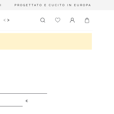
I
PROGETTATO E CUCITO IN EUROPA
<
>
IDS
CERIMONIA
PLUS SIZE
SALE
LUNGHEZZA
RITAGLIATO DA
MINI
NESSUNA
SCOLLATURA
MIDI
SULLA SCHIENA
MAXI
QUADRATO
SCOLLO A
PORTAFOGLIO
SCOLLO A V
ASIMMETRICO
€
CARMEN