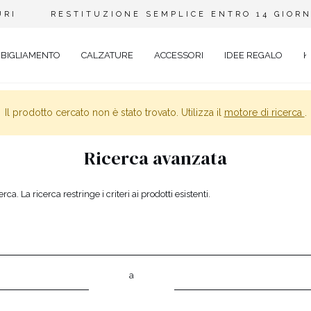
URI
RESTITUZIONE SEMPLICE ENTRO 14 GIORN
BIGLIAMENTO
CALZATURE
ACCESSORI
IDEE REGALO
K
Il prodotto cercato non è stato trovato. Utilizza il
motore di ricerca
.
A
COCKTAIL
JEANS
Ricerca avanzata
GANTE
PIZZO
ABITI IN MAGLIA
ADERENTI
CON PAILLETTES
rca. La ricerca restringe i criteri ai prodotti esistenti.
Y
SVASATO
EVALE
ASIMMETRICO
UAL
BOHO
a