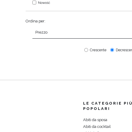
Nowość
COMUNIONE
STAGIONE / TESSUTO
MANIC
Ordina per:
ESTATE
CON 
VEDI TUTTO
VEDI TUTTO
LUN
PRIMAVERA
Prezzo
CON 
AUTUNNO
SULL
INVERNO
Crescente
Decresce
SENZ
LE CATEGORIE PI
POPOLARI
Abiti da sposa
Abiti da cocktail