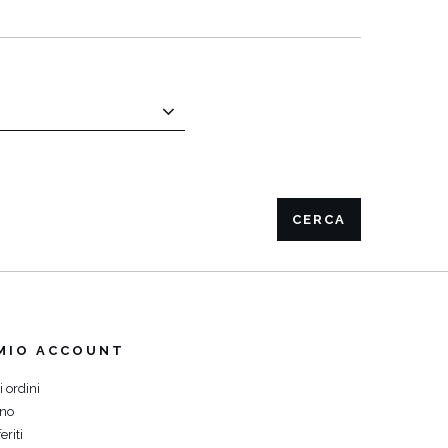
VEDI TUTTO
CERCA
 MIO ACCOUNT
i ordini
ino
eriti