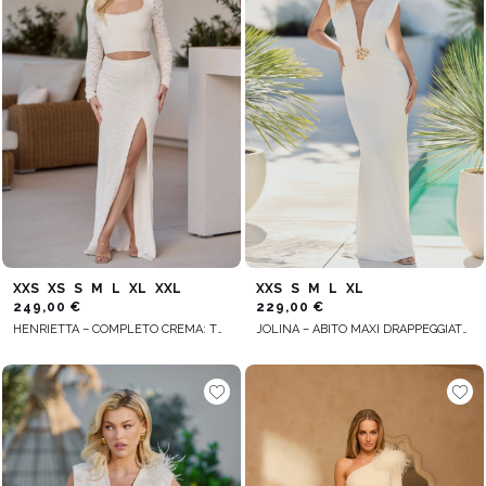
XXS
XS
S
M
L
XL
XXL
XXS
S
M
L
XL
249,00 €
229,00 €
HENRIETTA – COMPLETO CREMA: TOP + GONNA
JOLINA – ABITO MAXI DRAPPEGGIATO COLOR ECRU