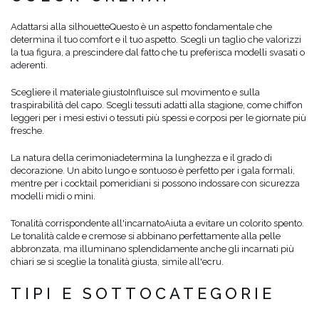
Adattarsi alla silhouette
Questo è un aspetto fondamentale che
determina il tuo comfort e il tuo aspetto. Scegli un taglio che valorizzi
la tua figura, a prescindere dal fatto che tu preferisca modelli svasati o
aderenti.
Scegliere il materiale giusto
Influisce sul movimento e sulla
traspirabilità del capo. Scegli tessuti adatti alla stagione, come chiffon
leggeri per i mesi estivi o tessuti più spessi e corposi per le giornate più
fresche.
La natura della cerimonia
determina la lunghezza e il grado di
decorazione. Un abito lungo e sontuoso è perfetto per i gala formali,
mentre per i cocktail pomeridiani si possono indossare con sicurezza
modelli midi o mini.
Tonalità corrispondente all'incarnato
Aiuta a evitare un colorito spento.
Le tonalità calde e cremose si abbinano perfettamente alla pelle
abbronzata, ma illuminano splendidamente anche gli incarnati più
chiari se si sceglie la tonalità giusta, simile all'ecru.
TIPI E SOTTOCATEGORIE