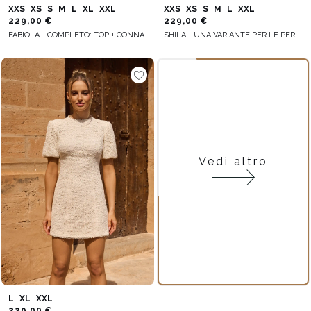
XXS
XS
S
M
L
XL
XXL
XXS
XS
S
M
L
XXL
229,00 €
229,00 €
FABIOLA - COMPLETO: TOP + GONNA
SHILA - UNA VARIANTE PER LE PERSONE PIÙ ALTE
Vedi altro
L
XL
XXL
229,00 €