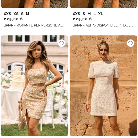
XXS
XS
S
M
XXS
S
M
L
XL
229,00 €
229,00 €
BRIAR - VARIANTE PER PERSONE ALTE
BRIAR - ABITO DISPONIBILE IN DUE VARIANTI A SECONDA DELL’ALTEZZA