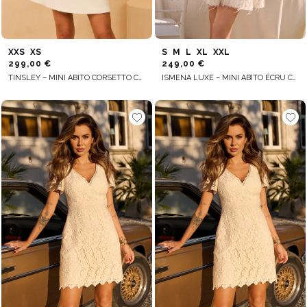
XXS
XS
S
M
L
XL
XXL
299,00 €
249,00 €
TINSLEY – MINI ABITO CORSETTO CON FIORI DISPOSTI A MANO
ISMENA LUXE – MINI ABITO ÉCRU CON PAILLETTES E PIUME