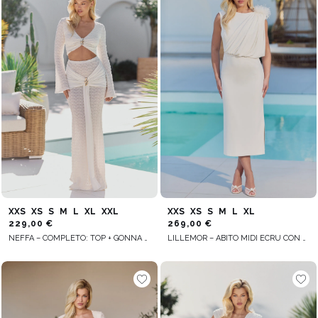
XXS
XS
S
M
L
XL
XXL
XXS
XS
S
M
L
XL
229,00 €
269,00 €
NEFFA – COMPLETO: TOP + GONNA CON DETTAGLIO GIOIELLO
LILLEMOR – ABITO MIDI ECRU CON SPILLA IN PIUME