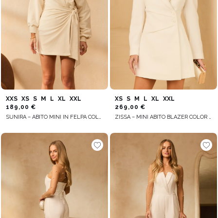
XXS
XS
S
M
L
XL
XXL
XS
S
M
L
XL
XXL
189,00 €
269,00 €
SUNIRA – ABITO MINI IN FELPA COLOR CREMA
ZISSA – MINI ABITO BLAZER COLOR ECRU