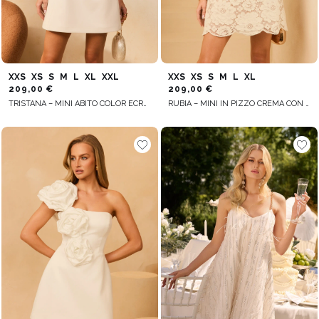
XXS
XS
S
M
L
XL
XXL
XXS
XS
S
M
L
XL
209,00 €
209,00 €
TRISTANA – MINI ABITO COLOR ECRU CON MANICHE AMPIE
RUBIA – MINI IN PIZZO CREMA CON SOTTOGONNA BEIGE