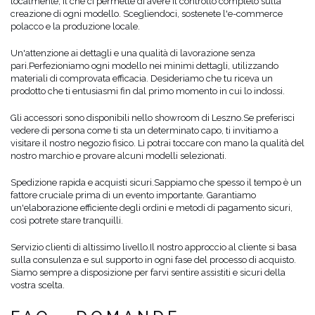
localmente, il che ci permette di avere il controllo completo sulla
creazione di ogni modello. Scegliendoci, sostenete l'e-commerce
polacco e la produzione locale.
Un'attenzione ai dettagli e una qualità di lavorazione senza
pari.
Perfezioniamo ogni modello nei minimi dettagli, utilizzando
materiali di comprovata efficacia. Desideriamo che tu riceva un
prodotto che ti entusiasmi fin dal primo momento in cui lo indossi.
Gli accessori sono disponibili nello showroom di Leszno.
Se preferisci
vedere di persona come ti sta un determinato capo, ti invitiamo a
visitare il nostro negozio fisico. Lì potrai toccare con mano la qualità del
nostro marchio e provare alcuni modelli selezionati.
Spedizione rapida e acquisti sicuri.
Sappiamo che spesso il tempo è un
fattore cruciale prima di un evento importante. Garantiamo
un'elaborazione efficiente degli ordini e metodi di pagamento sicuri,
così potrete stare tranquilli.
Servizio clienti di altissimo livello.
Il nostro approccio al cliente si basa
sulla consulenza e sul supporto in ogni fase del processo di acquisto.
Siamo sempre a disposizione per farvi sentire assistiti e sicuri della
vostra scelta.