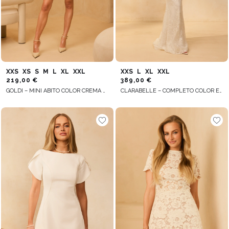
XXS
XS
S
M
L
XL
XXL
XXS
L
XL
XXL
219,00 €
389,00 €
GOLDI – MINI ABITO COLOR CREMA CON SCOLLO QUADRATO
CLARABELLE – COMPLETO COLOR ECRU: CORSETTO + GONNA