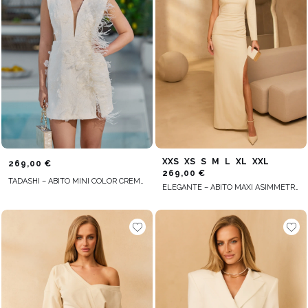
XXS
XS
S
M
L
XL
XXL
269,00 €
269,00 €
TADASHI – ABITO MINI COLOR CREMA IN PIZZO CON PIUME
ELEGANTE – ABITO MAXI ASIMMETRICO COLOR ECRU CON SPILLA IN PIUME