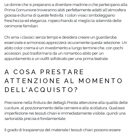
Le donne che si preparano a diventare madrine o che partecipano alla
Prima Comunione troveranno abiti perfettamente adatti all'atmosfera
gioiosa e diurna di queste festività. I ​​colori vivaci simboleggiano
freschezza ed eleganza, rispecchiando al meglio la solennità delle
cerimonie familiari.
Chi ama i classici senza tempo e desidera creare un guardaroba
essenziale e armonioso apprezzerà sicuramente questa selezione. Un
abito color crema è un investimento a lungo termine che, con pochi
accessori, può trasformarsi da un romantico abito per un
appuntamento a un outfit sofisticato per una prima teatrale.
A COSA PRESTARE
ATTENZIONE AL MOMENTO
DELL'ACQUISTO?
Precisione nella finitura dei dettagli.
Presta attenzione alla qualità delle
cuciture, al posizionamento delle cerniere e alla scollatura. Qualsiasi
imperfezione nei tessuti chiari è immediatamente visibile, quindi una
sartorialità precisa è fondamentale.
Il grado di trasparenza del materiale.
I tessuti chiari possono essere