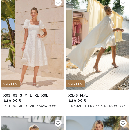
NOVITÀ
NOVITÀ
XXS
XS
S
M
L
XL
XXL
XS/S
M/L
229,00 €
229,00 €
REBECA – ABITO MIDI SVASATO COLOR ÉCRU
LARUMI – ABITO PREMAMAN COLOR ECRU CON TAGLIO A MANTELLA