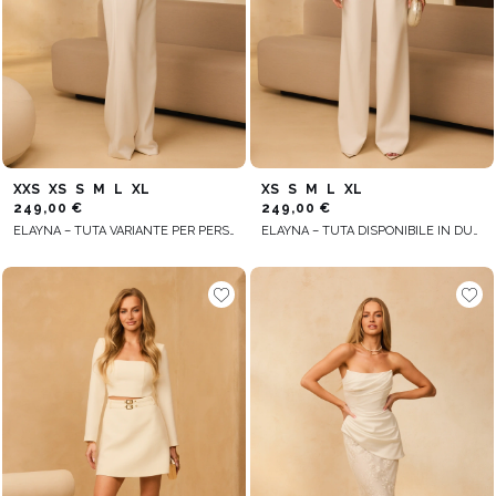
XXS
XS
S
M
L
XL
XS
S
M
L
XL
249,00 €
249,00 €
ELAYNA – TUTA VARIANTE PER PERSONE ALTE
ELAYNA – TUTA DISPONIBILE IN DUE VARIANTI IN BASE ALL’ALTEZZA