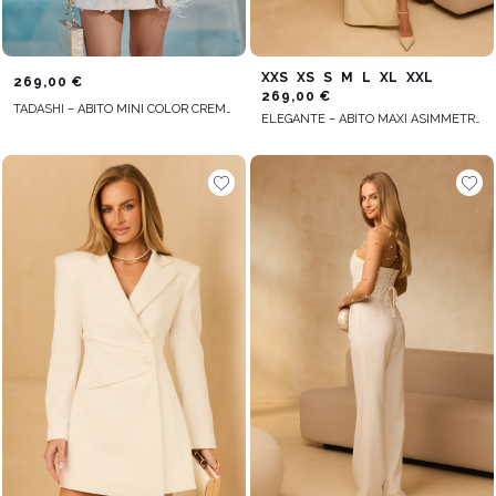
XXS
XS
S
M
L
XL
XXL
269,00 €
269,00 €
TADASHI – ABITO MINI COLOR CREMA IN PIZZO CON PIUME
ELEGANTE – ABITO MAXI ASIMMETRICO COLOR ECRU CON SPILLA IN PIUME