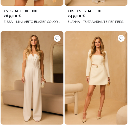
XS
S
M
L
XL
XXL
XXS
XS
S
M
L
XL
269,00 €
249,00 €
ZISSA – MINI ABITO BLAZER COLOR ECRU
ELAYNA – TUTA VARIANTE PER PERSONE ALTE