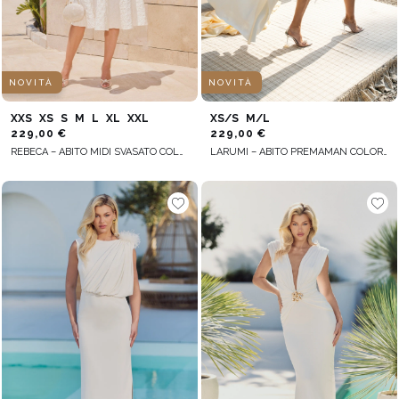
NOVITÀ
NOVITÀ
XXS
XS
S
M
L
XL
XXL
XS/S
M/L
229,00 €
229,00 €
REBECA – ABITO MIDI SVASATO COLOR ÉCRU
LARUMI – ABITO PREMAMAN COLOR ECRU CON TAGLIO A MANTELLA