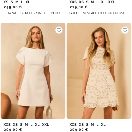
XS
S
M
L
XL
XXS
XS
S
M
L
XL
XXL
249,00 €
219,00 €
ELAYNA – TUTA DISPONIBILE IN DUE VARIANTI IN BASE ALL’ALTEZZA
GOLDI – MINI ABITO COLOR CREMA CON SCOLLO QUADRATO
XXS
XS
S
M
L
XL
XXL
XXS
XS
S
M
L
XL
209,00 €
209,00 €