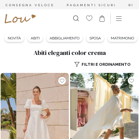
CONSEGNA VELOCE
PAGAMENTI SICURI
RES
NOVITÀ
ABITI
ABBIGLIAMENTO
SPOSA
MATRIMONIO
Abiti eleganti color crema
FILTRI E ORDINAMENTO