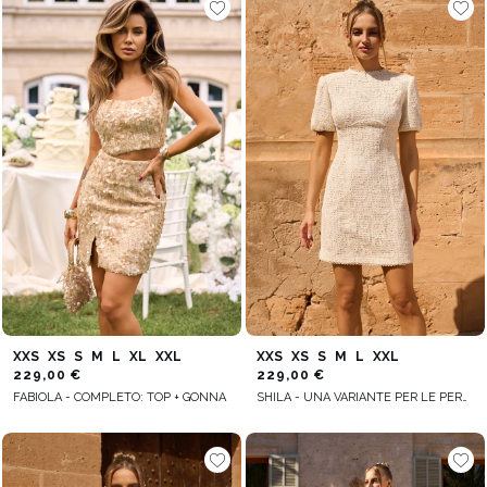
XXS
XS
S
M
L
XL
XXL
XXS
XS
S
M
L
XXL
229,00 €
229,00 €
FABIOLA - COMPLETO: TOP + GONNA
SHILA - UNA VARIANTE PER LE PERSONE PIÙ ALTE