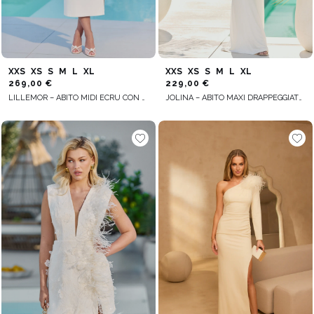
XXS
XS
S
M
L
XL
XXS
XS
S
M
L
XL
269,00 €
229,00 €
LILLEMOR – ABITO MIDI ECRU CON SPILLA IN PIUME
JOLINA – ABITO MAXI DRAPPEGGIATO COLOR ECRU