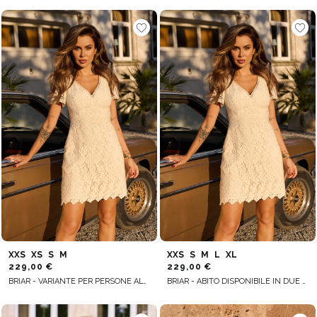
XXS
XS
S
M
XXS
S
M
L
XL
229,00 €
229,00 €
BRIAR - VARIANTE PER PERSONE ALTE
BRIAR - ABITO DISPONIBILE IN DUE VARIANTI A SECONDA DELL’ALTEZZA