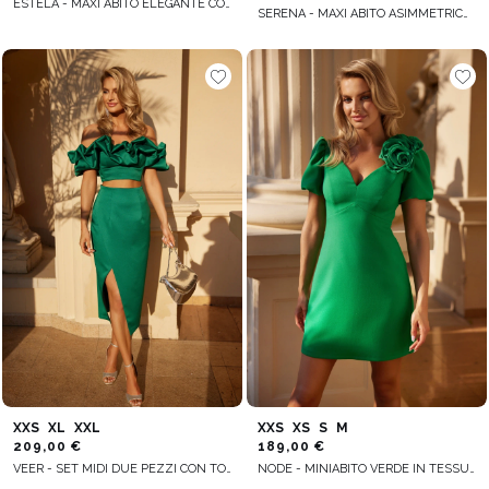
ESTELA - MAXI ABITO ELEGANTE CON SCOLLO A V, CUT-OUT SIMMETRICI E PIEGHETTATURA
SERENA - MAXI ABITO ASIMMETRICO CON MANICHE AMPIE E STACCABILI E FONDO INCRESPATO
XXS
XL
XXL
XXS
XS
S
M
209,00 €
189,00 €
VEER - SET MIDI DUE PEZZI CON TOP A CORSETTO E GONNA A PORTAFOGLIO
NODE - MINIABITO VERDE IN TESSUTO ELASTICIZZATO, CON SCOLLO A V, MANICHE A BUFFO E SPILLA STACCABILE