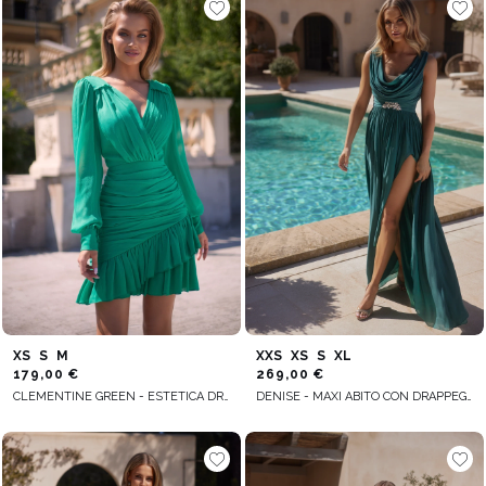
XS
S
M
XXS
XS
S
XL
179,00 €
269,00 €
CLEMENTINE GREEN - ESTETICA DRAPPEGGIATA IN UN MINI ABITO
DENISE - MAXI ABITO CON DRAPPEGGI ELEGANTI E RETE