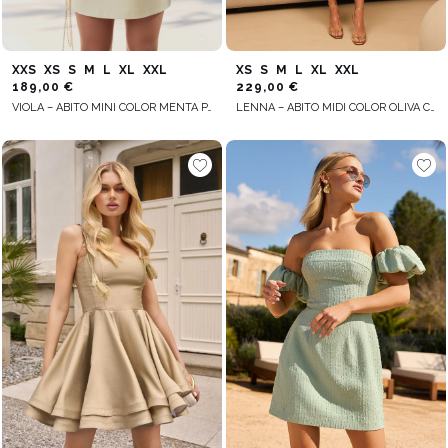
XXS
XS
S
M
L
XL
XXL
XS
S
M
L
XL
XXL
189,00 €
229,00 €
VIOLA – ABITO MINI COLOR MENTA PASTELLO CON MANICHE A SBUFFO
LENNA – ABITO MIDI COLOR OLIVA CON SPILLA DECORATIVA