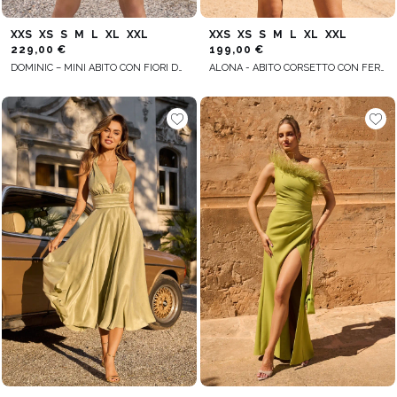
XXS
XS
S
M
L
XL
XXL
XXS
XS
S
M
L
XL
XXL
229,00 €
199,00 €
DOMINIC – MINI ABITO CON FIORI DECORATIVI
ALONA - ABITO CORSETTO CON FERRETTO E FONDO IMBOTTITO