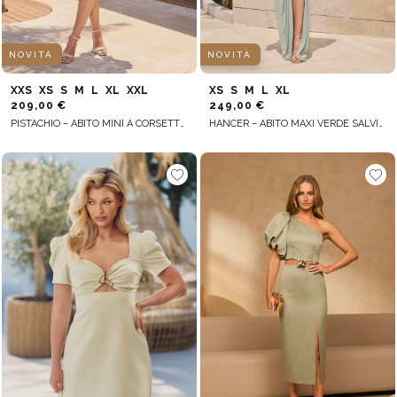
NOVITÀ
NOVITÀ
XXS
XS
S
M
L
XL
XXL
XS
S
M
L
XL
209,00 €
249,00 €
PISTACHIO – ABITO MINI A CORSETTO COLOR PISTACCHIO
HANCER – ABITO MAXI VERDE SALVIA CON DETTAGLIO INTRECCIATO DECORATIVO