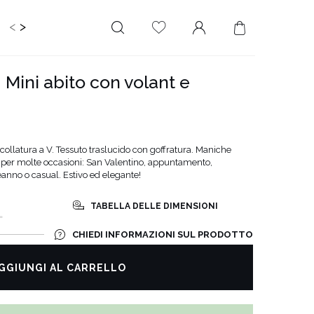
<
>
IDS
CERIMONIA
PLUS SIZE
SALE
 Mini abito con volant e
LUNGHEZZA
RITAGLIATO DA
MINI
NESSUNA
SCOLLATURA
MIDI
collatura a V. Tessuto traslucido con goffratura. Maniche
SULLA SCHIENA
MAXI
tto per molte occasioni: San Valentino, appuntamento,
QUADRATO
nno o casual. Estivo ed elegante!
SCOLLO A
TABELLA DELLE DIMENSIONI
L
PORTAFOGLIO
SCOLLO A V
CHIEDI INFORMAZIONI SUL PRODOTTO
ASIMMETRICO
GGIUNGI AL CARRELLO
CARMEN