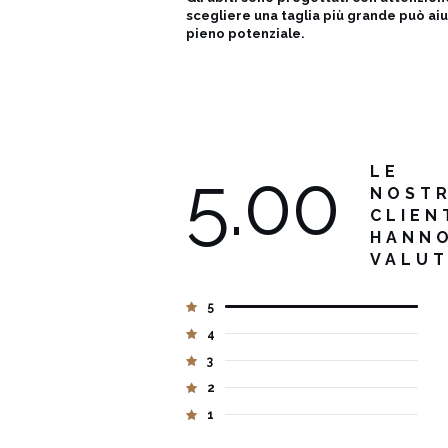
scegliere una taglia più grande può aiu
pieno potenziale.
5.00
LE
NOST
CLIEN
HANN
VALU
5
4
3
2
1