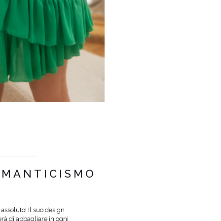
COLORE
VERDE
OMANTICISMO
LUNGHEZZA
MINI
TESSUTO 1
POLIESTERE 100%
TESSUTO 2
POLIESTERE 96%
, ELAST
ssoluto! Il suo design
SCOLLATURA
A FORMA DI V
rà di abbagliare in ogni