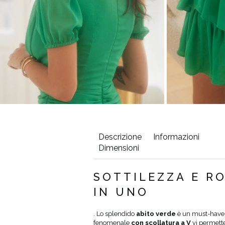
Descrizione
Informazioni
Dimensioni
SOTTILEZZA E R
IN UNO
4%
. Lo splendido
abito verde
è un must-have a
fenomenale
con scollatura a V
vi permette