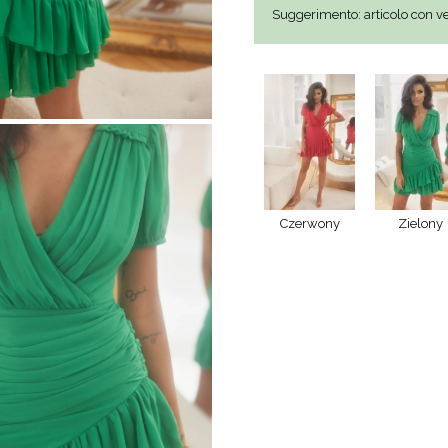
METRICO
Suggerimento: articolo con vest
O
S
 IN MAGLIA
PAILLETTES
HE / SPALLINE
CATEGORIE POPOLARI
ALTRO
MANICHE
PER IL MATRIMONIO
SCOPRI LE NOVITÀ
GHE
NOVITÀ
Czerwony
Zielony
MANICHE CORTE
E SPALLINE
A SPALLINE