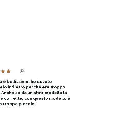
scegliere una taglia più grande può 
pieno potenziale.
to è bellissimo, ho dovuto
rlo indietro perché era troppo
. Anche se da un altro modello la
L è corretta, con questo modello è
to troppo piccolo.