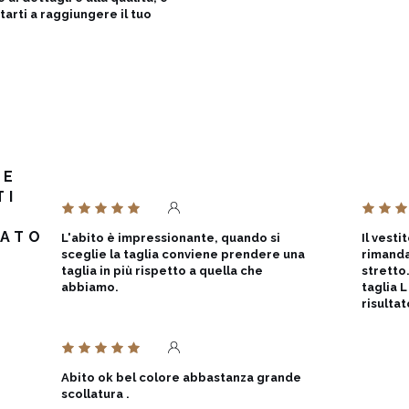
tarti a raggiungere il tuo
RE
TI
O
TATO
L'abito è impressionante, quando si
Il vesti
sceglie la taglia conviene prendere una
rimanda
taglia in più rispetto a quella che
stretto
abbiamo.
taglia 
risulta
Abito ok bel colore abbastanza grande
scollatura .