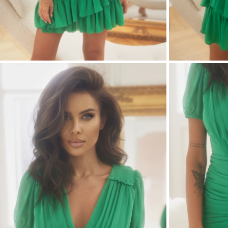
ASIM
VEDI TUTTO
VEDI TUTTO
BOH
JEAN
ABITI
CON 
STAGIONE / TESSUTO
MANIC
ESTATE
CON 
LUN
PRIMAVERA
CON 
AUTUNNO
SULL
INVERNO
SENZ