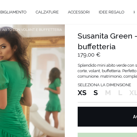
BIGLIAMENTO
CALZATURE
ACCESSORI
IDEE REGALO
K
I ABITO CON VOLANT E BUFFETTERIA
Susanita Green -
buffetteria
A
179,00 €
GANTE
Splendido mini abito verde con s
corte, volant, buffetteria. Perfe
comunione, matrimonio, complea
Y
SELEZIONA LA DIMENSIONE
EVALE
XS
S
M
L
X
UAL
TAIL
O
A
ENTI
ATO