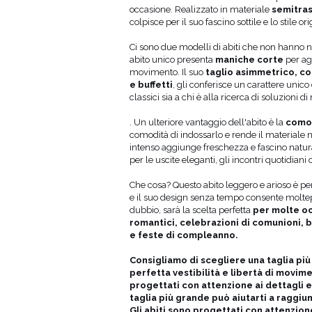
occasione. Realizzato in materiale
semitras
colpisce per il suo fascino sottile e lo stile ori
A SECONDA DELLE
Ci sono due modelli di abiti che non hanno nul
RMO/MONITOR
abito unico presenta
maniche corte
per ag
movimento. Il suo
taglio asimmetrico, co
e buffetti
, gli conferisce un carattere unico
classici sia a chi è alla ricerca di soluzioni 
onferenza
Circonferenza
 vita (cm)
fianchi (cm)
. Un ulteriore vantaggio dell'abito è la
como
hezza manica (cm)
comodità di indossarlo e rende il materiale n
intenso aggiunge freschezza e fascino natura
4
85
20
per le uscite eleganti, gli incontri quotidiani o
8
85
20
02
87
20
Che cosa? Questo abito leggero e arioso è per
106
87
20
e il suo design senza tempo consente moltepl
110
87
20
dubbio, sarà la scelta perfetta
per molte oc
romantici, celebrazioni di comunioni, b
e feste di compleanno.
Consigliamo di scegliere una taglia pi
perfetta vestibilità e libertà di movime
progettati con attenzione ai dettagli e 
taglia più grande può aiutarti a raggiu
Gli abiti sono progettati con attenzione 