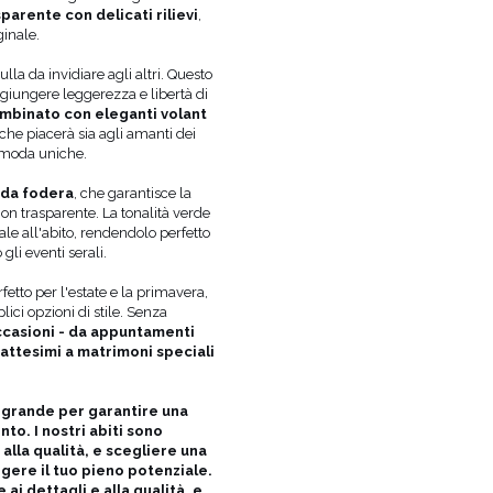
FODERA
SÌ
parente con delicati rilievi
,
ginale.
GRAVIDANZA
NON
PUÒ VARIARE LEGGERMEN
la da invidiare agli altri. Questo
TONALITÀ
IMPOSTAZIONI DELLO S
giungere leggerezza e libertà di
PRODUTTORE UFFICIALE
LOU SP. Z O
mbinato con eleganti volant
 che piacerà sia agli amanti dei
PAESE DI PRODUZIONE
POLONIA
di moda uniche.
Dimensione
Circonferenza
C
del busto (cm)
de
da fodera
, che garantisce la
Lunghezza anteriore dalla spalla
L
on trasparente. La tonalità verde
(cm)
le all'abito, rendendolo perfetto
XS
80-84
62-66
9
 gli eventi serali.
S
84-88
66-70
9
M
88-92
70-74
9
fetto per l'estate e la primavera,
L
92-96
74-78
1
ici opzioni di stile. Senza
XL
96-100
78-82
1
casioni - da appuntamenti
attesimi a matrimoni speciali
ù grande per garantire una
nto. I nostri abiti sono
alla qualità, e scegliere una
ngere il tuo pieno potenziale.
ai dettagli e alla qualità, e