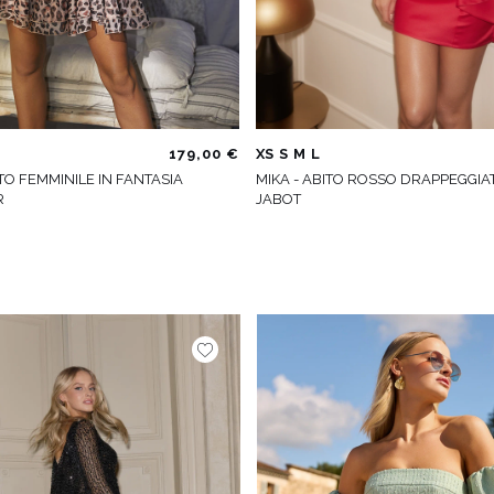
179,00 €
XS
S
M
L
ITO FEMMINILE IN FANTASIA
MIKA - ABITO ROSSO DRAPPEGGIA
R
JABOT