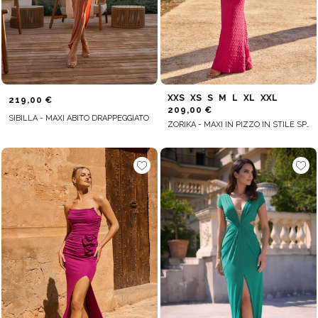
XXS
XS
S
M
L
XL
XXL
219,00 €
209,00 €
SIBILLA - MAXI ABITO DRAPPEGGIATO
ZORIKA - MAXI IN PIZZO IN STILE SPAGNOLO