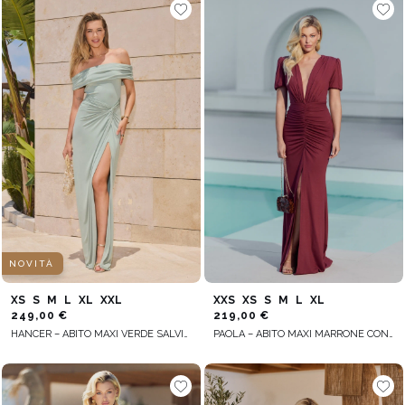
NOVITÀ
XS
S
M
L
XL
XXL
XXS
XS
S
M
L
XL
249,00 €
219,00 €
HANCER – ABITO MAXI VERDE SALVIA CON DETTAGLIO INTRECCIATO DECORATIVO
PAOLA – ABITO MAXI MARRONE CON ELEMENTI DRAPPEGGIATI