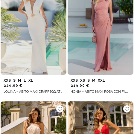
XXS
S
M
L
XL
XXS
XS
S
M
XXL
229,00 €
219,00 €
JOLINA – ABITO MAXI DRAPPEGGIATO COLOR ECRU
HONIA – ABITO MAXI ROSA CON FILO DORATO E FIORI