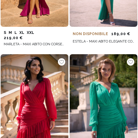
S
M
L
XL
XXL
NON DISPONIBILE
189,00 €
219,00 €
ESTELA - MAXI ABITO ELEGANTE CON SCOLLO A V, CUT-OUT SIMMETRICI E PIEGHETTATURA
MARLETA - MAXI ABITO CON CORSETTO E DRAPPEGGIO CON FERRETTO