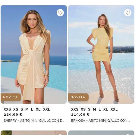
NOVITÀ
NOVITÀ
XXS
XS
S
M
L
XL
XXL
XXS
XS
S
M
L
XL
XXL
229,00 €
219,00 €
SHERRY – ABITO MINI GIALLO CON DRAPPEGGIO
ERMOSA – ABITO MINI GIALLO CON FASCIA DECORATIVA