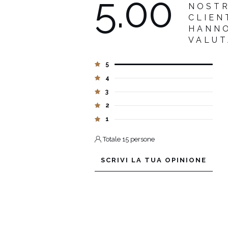
5.00
NOST
CLIEN
HANN
VALU
5
4
3
2
1
Totale 15 persone
SCRIVI LA TUA OPINIONE