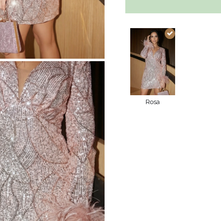
METRICO
O
S
 IN MAGLIA
PAILLETTES
HE / SPALLINE
CATEGORIE POPOLARI
ALTRO
MANICHE
PER IL MATRIMONIO
SCOPRI LE NOVITÀ
Rosa
GHE
NOVITÀ
MANICHE CORTE
E SPALLINE
A SPALLINE