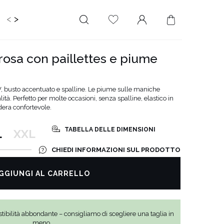
<
>
IDS
CERIMONIA
PLUS SIZE
SALE
 rosa con paillettes e piume
LUNGHEZZA
RITAGLIATO DA
MINI
NESSUNA
 V, busto accentuato e spalline. Le piume sulle maniche
SCOLLATURA
tà. Perfetto per molte occasioni, senza spalline, elastico in
MIDI
odera confortevole.
SULLA SCHIENA
MAXI
QUADRATO
TABELLA DELLE DIMENSIONI
L
XXL
SCOLLO A
PORTAFOGLIO
CHIEDI INFORMAZIONI SUL PRODOTTO
SCOLLO A V
GGIUNGI AL CARRELLO
ASIMMETRICO
CARMEN
tibilità abbondante – consigliamo di scegliere una taglia in
meno.