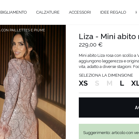
BIGLIAMENTO
CALZATURE
ACCESSORI
IDEE REGALO
K
A CON PAILLETTES E PIUME
Liza - Mini abito
229,00 €
A
Mini abito Liza rosa con scollo a
aggiungono leggerezza e originali
ANTE
vita, adatto a diverse stagioni. F
SELEZIONA LA DIMENSIONE
Y
XS
S
M
L
X
EVALE
AL
TAIL
A
O
ENTI
Suggerimento: articolo con ves
ATO