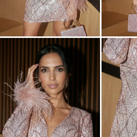
ASIM
VEDI TUTTO
VEDI TUTTO
BOH
JEAN
ABITI
CON 
STAGIONE / TESSUTO
MANIC
ESTATE
CON 
LUN
PRIMAVERA
CON 
AUTUNNO
SULL
INVERNO
SENZ