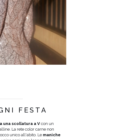
COLORE
ROSA
GNI FESTA
LUNGHEZZA
MINI
TESSUTO 1
POLIESTERE 50%
, NYLON 5
a una scollatura a V
con un
alline. La rete color carne non
FODERA
SÌ
occo unico all'abito. Le
maniche
GRAVIDANZA
NON