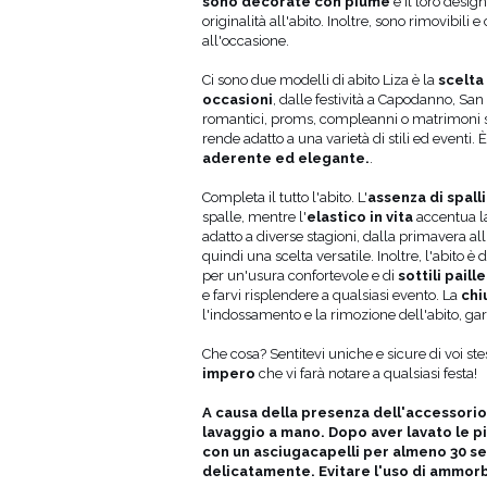
sono decorate con piume
e il loro desi
02
88
35
originalità all'abito. Inoltre, sono rimovibili 
106
88
37
all'occasione.
10
90
39
14
92
41
Ci sono due modelli di abito Liza è la
scelta
occasioni
, dalle festività a Capodanno, Sa
romantici, proms, compleanni o matrimoni spe
rende adatto a una varietà di stili ed eventi. 
aderente ed elegante.
.
Completa il tutto l'abito. L'
assenza di spall
spalle, mentre l'
elastico in vita
accentua la
adatto a diverse stagioni, dalla primavera all
quindi una scelta versatile. Inoltre, l'abito è
per un'usura confortevole e di
sottili paill
e farvi risplendere a qualsiasi evento. La
chi
l'indossamento e la rimozione dell'abito, gar
Che cosa? Sentitevi uniche e sicure di voi stes
impero
che vi farà notare a qualsiasi festa!
A causa della presenza dell'accessorio p
lavaggio a mano. Dopo aver lavato le p
con un asciugacapelli per almeno 30 se
delicatamente. Evitare l'uso di ammorb