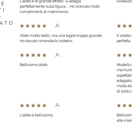
L'abito è di grande effetto. Si adagia
Rivelazi
RE
perfettamente sulla figura.... Ho ricevuto molti
TI
complimenti al matrimonio.
O
TATO
Abito molto bello, ma una taglia troppo grande.
Il vesti
Ho dovuto rimandarlo indietro
perfetta
Bellissimo abito
Modello 
me.Purtr
aspettati
adagiato 
molto el
di solito
L'abito è bellissimo.
Bellissi
alle man