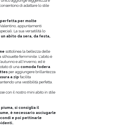
gn unico aggiunge leggerezza e
TESSUTO 2
POLIESTERE 96%
, SPANDE
e consentono di adattare lo stile
REGGISENO CONSIGLIATO
BREAST TA
SCOLLATURA
A FORMA DI V
 perfetta per molte
PUÒ VARIARE LEGGERMENT
TONALITÀ
n Valentino, appuntamenti
IMPOSTAZIONI DELLO SCH
ciali. La sua versatilità lo
PRODUTTORE UFFICIALE
LOU SP. Z O.
È
un abito da sera, da festa,
PAESE DI PRODUZIONE
POLONIA
ine
sottolinea la bellezza delle
 silhouette femminile. L'abito è
'autunno e all'inverno, ed è
 dotato di una
comoda fodera
ettes
per aggiungere brillantezza
usura a zip
facilita
antendo una vestibilità perfetta.
se con il nostro mini abito in stile
iuma, si consiglia il
iume, è necessario asciugarle
condi e poi pettinarle
identi.
.