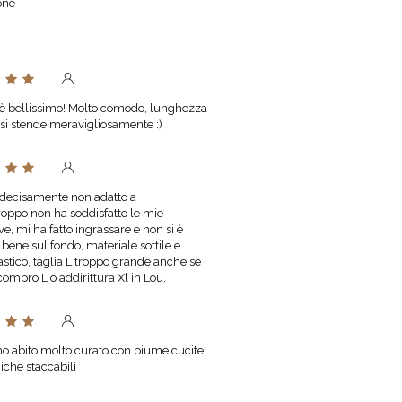
one
to è bellissimo! Molto comodo, lunghezza
, si stende meravigliosamente :)
decisamente non adatto a
oppo non ha soddisfatto le mie
ve, mi ha fatto ingrassare e non si è
bene sul fondo, materiale sottile e
astico, taglia L troppo grande anche se
 compro L o addirittura Xl in Lou.
mo abito molto curato con piume cucite
iche staccabili