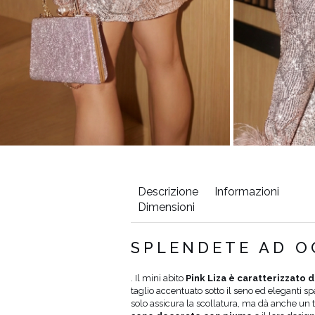
Descrizione
Informazioni
Dimensioni
Circonferenza
Lunghezza
SPLENDETE AD O
fianchi (cm)
dal braccio
(cm)
. Il mini abito
Pink Liza è caratterizzato d
taglio accentuato sotto il seno ed eleganti sp
4
86
31
solo assicura la scollatura, ma dà anche un t
8
86
33