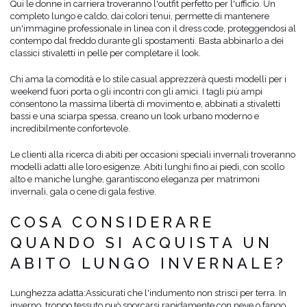
Qui le donne in carriera troveranno l'outfit perfetto per l'ufficio. Un
completo lungo e caldo, dai colori tenui, permette di mantenere
un'immagine professionale in linea con il dress code, proteggendosi al
contempo dal freddo durante gli spostamenti. Basta abbinarlo a dei
classici stivaletti in pelle per completare il look.
Chi ama la comodità e lo stile casual apprezzerà questi modelli per i
weekend fuori porta o gli incontri con gli amici. I tagli più ampi
consentono la massima libertà di movimento e, abbinati a stivaletti
bassi e una sciarpa spessa, creano un look urbano moderno e
incredibilmente confortevole.
Le clienti alla ricerca di abiti per occasioni speciali invernali troveranno
modelli adatti alle loro esigenze. Abiti lunghi fino ai piedi, con scollo
alto e maniche lunghe, garantiscono eleganza per matrimoni
invernali, gala o cene di gala festive.
COSA CONSIDERARE
QUANDO SI ACQUISTA UN
ABITO LUNGO INVERNALE?
Lunghezza adatta:
Assicurati che l'indumento non strisci per terra. In
inverno, troppo tessuto può sporcarsi rapidamente con neve o fango.