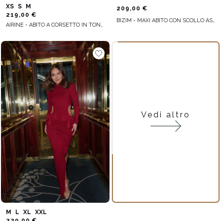
XS
S
M
209,00 €
219,00 €
BIZIM - MAXI ABITO CON SCOLLO ASIMMETRICO, DRAPPEGGIO E SVASATURA ELEGANTE
AIRINE - ABITO A CORSETTO IN TONALITÀ PESCA CON SCOLLO ASIMMETRICO E BALZE
Vedi altro
M
L
XL
XXL
229,00 €