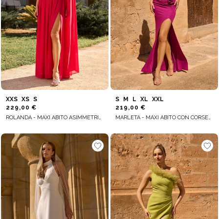
XXS
XS
S
S
M
L
XL
XXL
229,00 €
219,00 €
ROLANDA - MAXI ABITO ASIMMETRICO CON MANICHE STACCABILI E FIORE
MARLETA - MAXI ABITO CON CORSETTO E DRAPPEGGIO CON FERRETTO