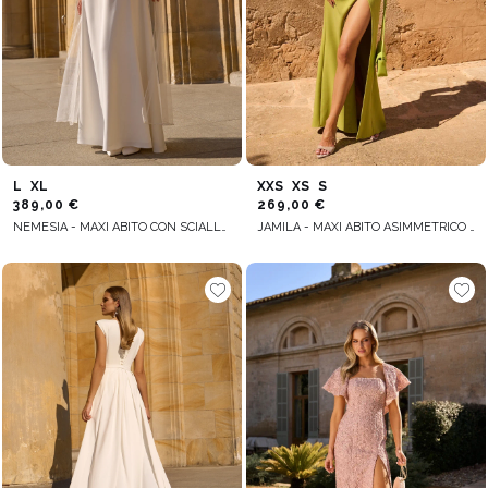
L
XL
XXS
XS
S
389,00 €
269,00 €
NEMESIA - MAXI ABITO CON SCIALLE STACCABILE
JAMILA - MAXI ABITO ASIMMETRICO CON PIUME