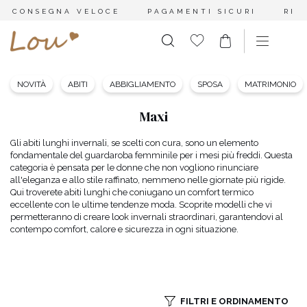
CONSEGNA VELOCE
PAGAMENTI SICURI
RES
NOVITÀ
ABITI
ABBIGLIAMENTO
SPOSA
MATRIMONIO
Maxi
Gli abiti lunghi invernali, se scelti con cura, sono un elemento
fondamentale del guardaroba femminile per i mesi più freddi. Questa
categoria è pensata per le donne che non vogliono rinunciare
all'eleganza e allo stile raffinato, nemmeno nelle giornate più rigide.
Qui troverete abiti lunghi che coniugano un comfort termico
eccellente con le ultime tendenze moda. Scoprite modelli che vi
permetteranno di creare look invernali straordinari, garantendovi al
contempo comfort, calore e sicurezza in ogni situazione.
FILTRI E ORDINAMENTO