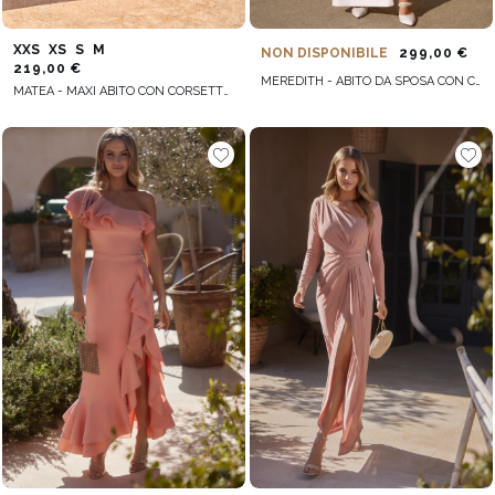
XXS
XS
S
M
NON DISPONIBILE
299,00 €
219,00 €
MEREDITH - ABITO DA SPOSA CON CORSETTO E PIUME
MATEA - MAXI ABITO CON CORSETTO E FERRETTI