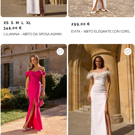
XS
S
M
L
XL
299,00 €
349,00 €
EVITA - ABITO ELEGANTE CON CORSETTO
LILIANNA - ABITO DA SPOSA ASIMMETRICO CON FIORE IMPREZIOSITO