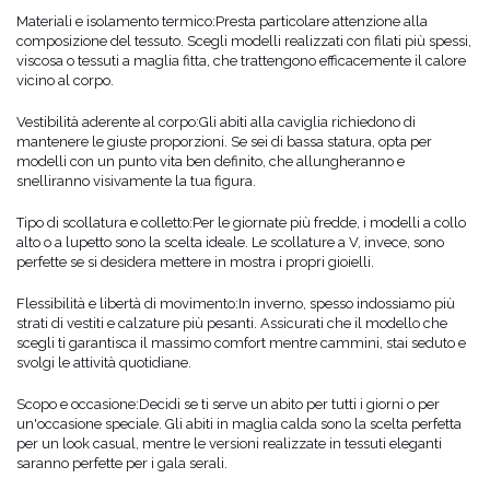
Materiali e isolamento termico:
Presta particolare attenzione alla
composizione del tessuto. Scegli modelli realizzati con filati più spessi,
viscosa o tessuti a maglia fitta, che trattengono efficacemente il calore
vicino al corpo.
Vestibilità aderente al corpo:
Gli abiti alla caviglia richiedono di
mantenere le giuste proporzioni. Se sei di bassa statura, opta per
modelli con un punto vita ben definito, che allungheranno e
snelliranno visivamente la tua figura.
Tipo di scollatura e colletto:
Per le giornate più fredde, i modelli a collo
alto o a lupetto sono la scelta ideale. Le scollature a V, invece, sono
perfette se si desidera mettere in mostra i propri gioielli.
Flessibilità e libertà di movimento:
In inverno, spesso indossiamo più
strati di vestiti e calzature più pesanti. Assicurati che il modello che
scegli ti garantisca il massimo comfort mentre cammini, stai seduto e
svolgi le attività quotidiane.
Scopo e occasione:
Decidi se ti serve un abito per tutti i giorni o per
un'occasione speciale. Gli abiti in maglia calda sono la scelta perfetta
per un look casual, mentre le versioni realizzate in tessuti eleganti
saranno perfette per i gala serali.