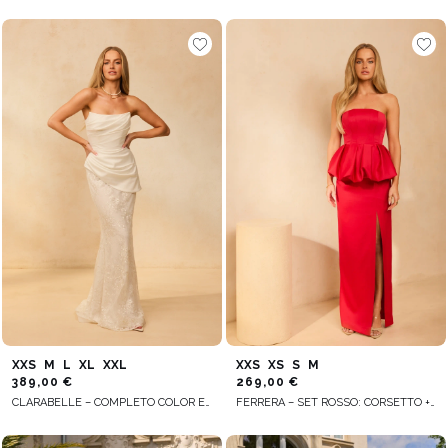
XXS
M
L
XL
XXL
XXS
XS
S
M
389,00 €
269,00 €
CLARABELLE – COMPLETO COLOR ECRU: CORSETTO + GONNA
FERRERA – SET ROSSO: CORSETTO + GONNA