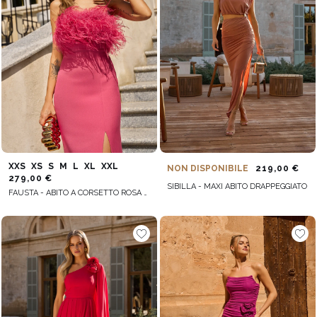
XXS
XS
S
M
L
XL
XXL
NON DISPONIBILE
219,00 €
279,00 €
SIBILLA - MAXI ABITO DRAPPEGGIATO
FAUSTA - ABITO A CORSETTO ROSA CON PIUME