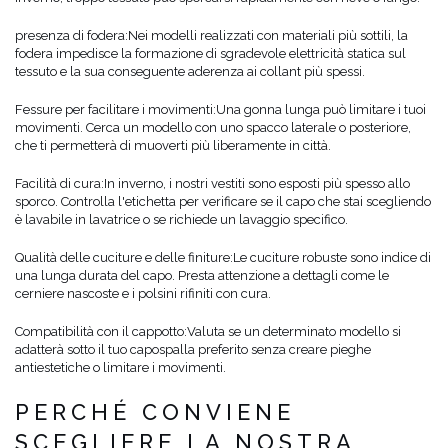
presenza di fodera:
Nei modelli realizzati con materiali più sottili, la
fodera impedisce la formazione di sgradevole elettricità statica sul
tessuto e la sua conseguente aderenza ai collant più spessi.
Fessure per facilitare i movimenti:
Una gonna lunga può limitare i tuoi
movimenti. Cerca un modello con uno spacco laterale o posteriore,
che ti permetterà di muoverti più liberamente in città.
Facilità di cura:
In inverno, i nostri vestiti sono esposti più spesso allo
sporco. Controlla l'etichetta per verificare se il capo che stai scegliendo
è lavabile in lavatrice o se richiede un lavaggio specifico.
Qualità delle cuciture e delle finiture:
Le cuciture robuste sono indice di
una lunga durata del capo. Presta attenzione a dettagli come le
cerniere nascoste e i polsini rifiniti con cura.
Compatibilità con il cappotto:
Valuta se un determinato modello si
adatterà sotto il tuo capospalla preferito senza creare pieghe
antiestetiche o limitare i movimenti.
PERCHÉ CONVIENE
SCEGLIERE LA NOSTRA