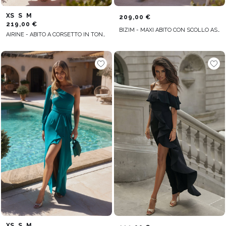
XS
S
M
209,00 €
219,00 €
BIZIM - MAXI ABITO CON SCOLLO ASIMMETRICO, DRAPPEGGIO E SVASATURA ELEGANTE
AIRINE - ABITO A CORSETTO IN TONALITÀ PESCA CON SCOLLO ASIMMETRICO E BALZE
XS
S
M