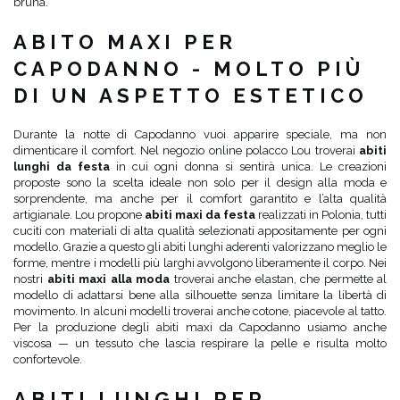
bruna.
ABITO MAXI PER
CAPODANNO - MOLTO PIÙ
DI UN ASPETTO ESTETICO
Durante la notte di Capodanno vuoi apparire speciale, ma non
dimenticare il comfort. Nel negozio online polacco Lou troverai
abiti
lunghi da festa
in cui ogni donna si sentirà unica. Le creazioni
proposte sono la scelta ideale non solo per il design alla moda e
sorprendente, ma anche per il comfort garantito e l’alta qualità
artigianale. Lou propone
abiti maxi da festa
realizzati in Polonia, tutti
cuciti con materiali di alta qualità selezionati appositamente per ogni
modello. Grazie a questo gli abiti lunghi aderenti valorizzano meglio le
forme, mentre i modelli più larghi avvolgono liberamente il corpo. Nei
nostri
abiti maxi alla moda
troverai anche elastan, che permette al
modello di adattarsi bene alla silhouette senza limitare la libertà di
movimento. In alcuni modelli troverai anche cotone, piacevole al tatto.
Per la produzione degli abiti maxi da Capodanno usiamo anche
viscosa — un tessuto che lascia respirare la pelle e risulta molto
confortevole.
ABITI LUNGHI PER