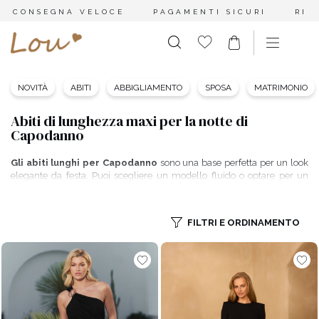
CONSEGNA VELOCE
PAGAMENTI SICURI
RES
NOVITÀ
ABITI
ABBIGLIAMENTO
SPOSA
MATRIMONIO
Abiti di lunghezza maxi per la notte di
Capodanno
Gli abiti lunghi per Capodanno
sono una base perfetta per un look
elegante da festa. Puoi scegliere un modello fluido o optare per un
classico che valorizzi i punti di forza della silhouette. Da Lou troverai
abiti maxi per Capodanno
in molte varianti di colore, tra cui potrai
facilmente scegliere quello più adatto al tuo tipo di carnagione e alle
FILTRI E ORDINAMENTO
tue preferenze. Scopri le nostre proposte e scegli l’abito che ti farà
brillare e divertirti durante la notte di Capodanno.