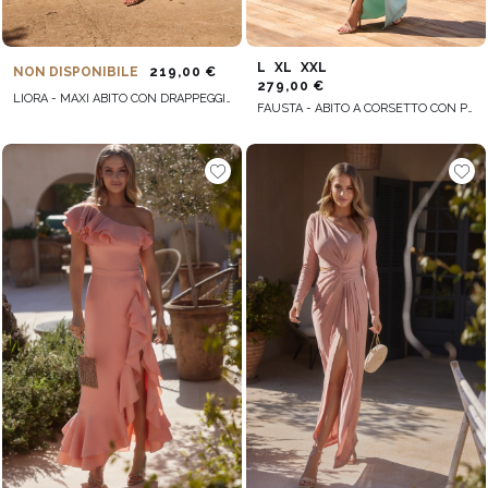
L
XL
XXL
NON DISPONIBILE
219,00 €
279,00 €
LIORA - MAXI ABITO CON DRAPPEGGIO SOTTILE E FONDO SVASATO
FAUSTA - ABITO A CORSETTO CON PIUME