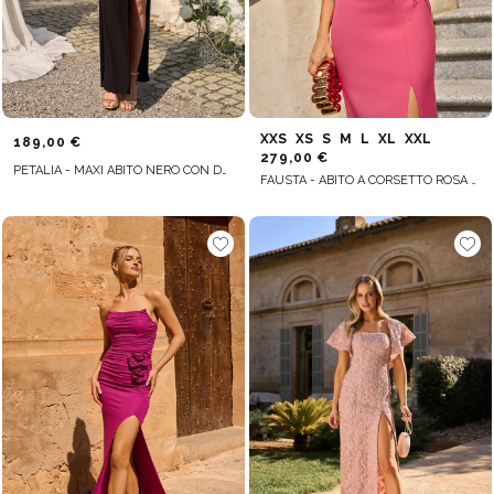
XXS
XS
S
M
L
XL
XXL
189,00 €
279,00 €
PETALIA - MAXI ABITO NERO CON DRAPPEGGIO
FAUSTA - ABITO A CORSETTO ROSA CON PIUME