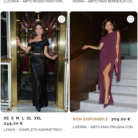
LUCIANA – ABITO ROSSO MAXI CON FIOCCHI
INDIRA – ABITO MAXI BORDEAUX CON SPILLE DECORATIVE
XS
S
M
L
XL
XXL
NON DISPONIBILE
209,00 €
249,00 €
LIGERRA – ABITO MAXI PRUGNA CON SCIARPE
LENOX - COMPLETO ASIMMETRICO: CORSETTO + GONNA