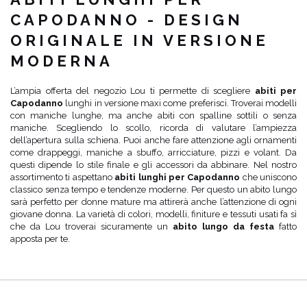
CAPODANNO - DESIGN
ORIGINALE IN VERSIONE
MODERNA
L’ampia offerta del negozio Lou ti permette di scegliere
abiti per
Capodanno
lunghi in versione maxi come preferisci. Troverai modelli
con maniche lunghe, ma anche abiti con spalline sottili o senza
maniche. Scegliendo lo scollo, ricorda di valutare l’ampiezza
dell’apertura sulla schiena. Puoi anche fare attenzione agli ornamenti
come drappeggi, maniche a sbuffo, arricciature, pizzi e volant. Da
questi dipende lo stile finale e gli accessori da abbinare. Nel nostro
assortimento ti aspettano
abiti lunghi per Capodanno
che uniscono
classico senza tempo e tendenze moderne. Per questo un abito lungo
sarà perfetto per donne mature ma attirerà anche l’attenzione di ogni
giovane donna. La varietà di colori, modelli, finiture e tessuti usati fa sì
che da Lou troverai sicuramente un
abito lungo da festa
fatto
apposta per te.