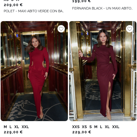
199,00 €
209,00 €
FERNANDA BLACK - UN MAXI ABITO NERO DI CARATTERE
POLET - MAXI ABITO VERDE CON BALZE
M
L
XL
XXL
XXS
XS
S
M
L
XL
XXL
229,00 €
229,00 €