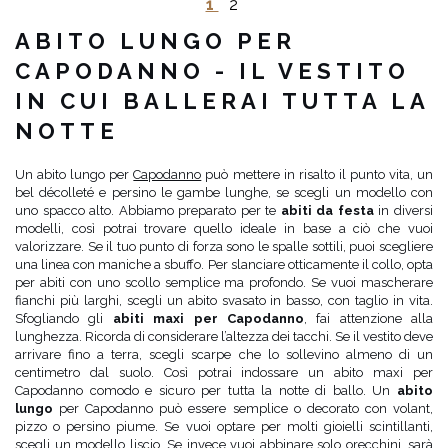
1
2
ABITO LUNGO PER
CAPODANNO - IL VESTITO
IN CUI BALLERAI TUTTA LA
NOTTE
Un abito lungo per
Capodanno
può mettere in risalto il punto vita, un
bel décolleté e persino le gambe lunghe, se scegli un modello con
uno spacco alto. Abbiamo preparato per te
abiti da festa
in diversi
modelli, così potrai trovare quello ideale in base a ciò che vuoi
valorizzare. Se il tuo punto di forza sono le spalle sottili, puoi scegliere
una linea con maniche a sbuffo. Per slanciare otticamente il collo, opta
per abiti con uno scollo semplice ma profondo. Se vuoi mascherare
fianchi più larghi, scegli un abito svasato in basso, con taglio in vita.
Sfogliando gli
abiti maxi per Capodanno
, fai attenzione alla
lunghezza. Ricorda di considerare l’altezza dei tacchi. Se il vestito deve
arrivare fino a terra, scegli scarpe che lo sollevino almeno di un
centimetro dal suolo. Così potrai indossare un abito maxi per
Capodanno comodo e sicuro per tutta la notte di ballo. Un
abito
lungo
per Capodanno può essere semplice o decorato con volant,
pizzo o persino piume. Se vuoi optare per molti gioielli scintillanti,
scegli un modello liscio. Se invece vuoi abbinare solo orecchini, sarà