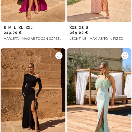
S
M
L
XL
XXL
XXS
XS
S
219,00 €
269,00 €
MARLETA - MAXI ABITO CON CORSETTO E DRAPPEGGIO CON FERRETTO
LEONTINE - MAXI ABITO IN PIZZO