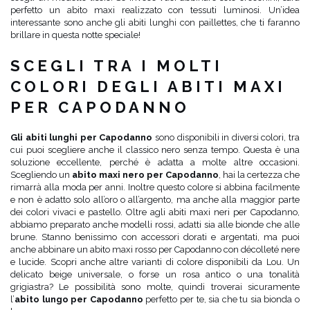
perfetto un abito maxi realizzato con tessuti luminosi. Un’idea
interessante sono anche gli abiti lunghi con paillettes, che ti faranno
brillare in questa notte speciale!
SCEGLI TRA I MOLTI
COLORI DEGLI ABITI MAXI
PER CAPODANNO
Gli abiti lunghi per Capodanno
sono disponibili in diversi colori, tra
cui puoi scegliere anche il classico nero senza tempo. Questa è una
soluzione eccellente, perché è adatta a molte altre occasioni.
Scegliendo un
abito maxi nero per Capodanno
, hai la certezza che
rimarrà alla moda per anni. Inoltre questo colore si abbina facilmente
e non è adatto solo all’oro o all’argento, ma anche alla maggior parte
dei colori vivaci e pastello. Oltre agli abiti maxi neri per Capodanno,
abbiamo preparato anche modelli rossi, adatti sia alle bionde che alle
brune. Stanno benissimo con accessori dorati e argentati, ma puoi
anche abbinare un abito maxi rosso per Capodanno con décolleté nere
e lucide. Scopri anche altre varianti di colore disponibili da Lou. Un
delicato beige universale, o forse un rosa antico o una tonalità
grigiastra? Le possibilità sono molte, quindi troverai sicuramente
l’
abito lungo per Capodanno
perfetto per te, sia che tu sia bionda o