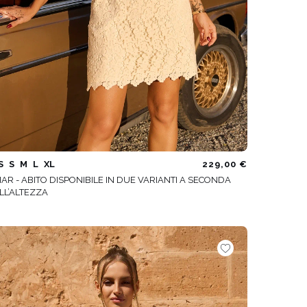
S
S
M
L
XL
229,00 €
IAR - ABITO DISPONIBILE IN DUE VARIANTI A SECONDA
LL’ALTEZZA