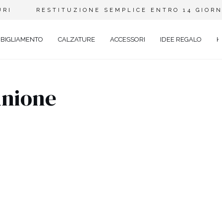
URI
RESTITUZIONE SEMPLICE ENTRO 14 GIORN
BIGLIAMENTO
CALZATURE
ACCESSORI
IDEE REGALO
K
unione
A
ANTE
Y
EVALE
AL
TAIL
O
ENTI