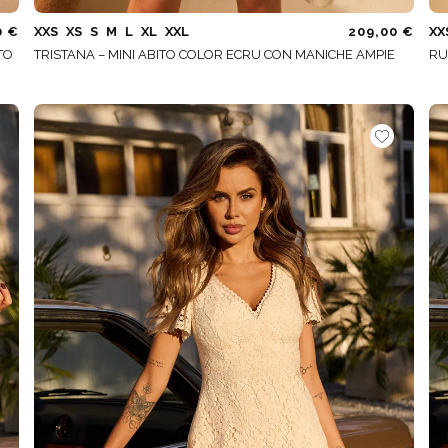
0 €
XXS
XS
S
M
L
XL
XXL
209,00 €
XX
TO
TRISTANA – MINI ABITO COLOR ECRU CON MANICHE AMPIE
RU