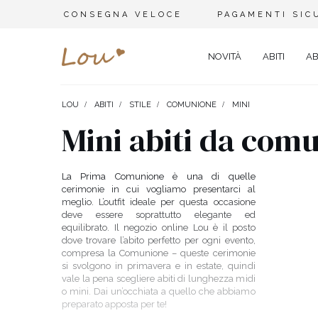
CONSEGNA VELOCE
PAGAMENTI SIC
NOVITÀ
ABITI
AB
LOU
ABITI
STILE
COMUNIONE
MINI
STILE
SET
TIPO
Mini abiti da com
MATRIMONIO
BRACCIALI
VISIT
TUTE
SPOSA
CINTURE
ELEG
La Prima Comunione è una di quelle
MAGLIETTE
cerimonie in cui vogliamo presentarci al
BATTESIMO
GIOIELLI
SERA
meglio. L’outfit ideale per questa occasione
ABITI DA GIORNO
ELASTICI PER CAPELLI
PART
PANTALONI DA GINNASTICA
deve essere soprattutto elegante ed
equilibrato. Il negozio online Lou è il posto
SAN VALENTINO
CAPPELLINI INVERNALI
CARN
dove trovare l’abito perfetto per ogni evento,
ABITI
compresa la Comunione – queste cerimonie
NATALE
CASU
si svolgono in primavera e in estate, quindi
SILVESTRO
COCK
GIACCHE DA DONNA
vale la pena scegliere abiti di lunghezza midi
o mini. Dai un’occhiata a quello che abbiamo
ABITO PER IL BALLO
PIZZ
preparato apposta per te!
GONNE
SCOLASTICO
ADER