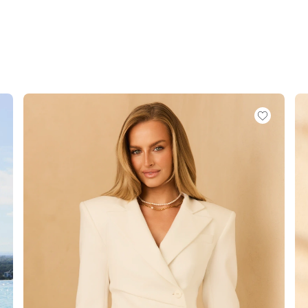
ATO
METRICO
O
S
 IN MAGLIA
PAILLETTES
HE / SPALLINE
CATEGORIE POPOLARI
ALTRO
MANICHE
PER IL MATRIMONIO
SCOPRI LE NOVITÀ
GHE
NOVITÀ
MANICHE CORTE
E SPALLINE
A SPALLINE