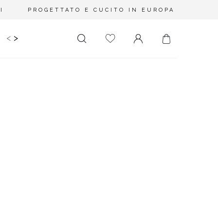
I
PROGETTATO E CUCITO IN EUROPA
<
>
IDS
CERIMONIA
PLUS SIZE
SALE
LUNGHEZZA
RITAGLIATO DA
MINI
NESSUNA
SCOLLATURA
MIDI
SULLA SCHIENA
MAXI
QUADRATO
SCOLLO A
PORTAFOGLIO
SCOLLO A V
ASIMMETRICO
CARMEN