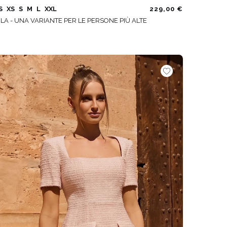
S
XS
S
M
L
XXL
229,00 €
ILA - UNA VARIANTE PER LE PERSONE PIÙ ALTE