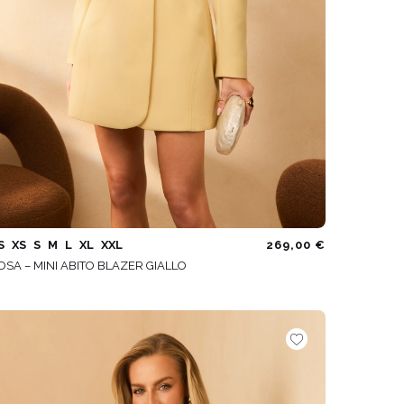
S
XS
S
M
L
XL
XXL
269,00 €
OSA – MINI ABITO BLAZER GIALLO