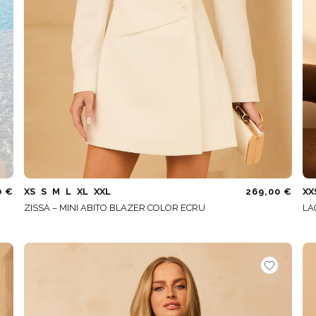
0 €
XS
S
M
L
XL
XXL
269,00 €
XX
ZISSA – MINI ABITO BLAZER COLOR ECRU
LA