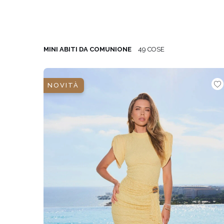
COMUNIONE
SVAS
ASIM
VEDI TUTTO
VEDI TUTTO
BOH
MINI ABITI DA COMUNIONE
49 COSE
JEAN
ABITI
CON 
NOVITÀ
STAGIONE / TESSUTO
MANIC
ESTATE
CON 
LUN
PRIMAVERA
CON 
AUTUNNO
SULL
INVERNO
SENZ